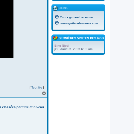
LIENS
Cours guitare Lausanne
cours-guitare-lausanne.com
DERNIÈRES VISITES DES ROBOTS
Bing [Bot]
jeu. août 06, 2026 6:02 am
[
Tout lire
]
H
a
u
t
s classées par titre et niveau