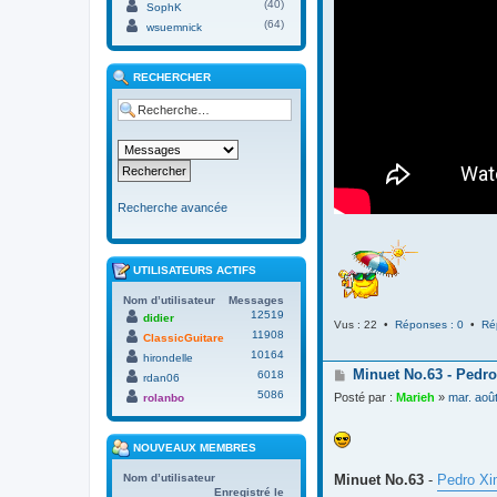
(40)
SophK
(64)
wsuemnick
RECHERCHER
Recherche avancée
UTILISATEURS ACTIFS
Nom d’utilisateur
Messages
12519
didier
Vus : 22 •
Réponses : 0
•
Ré
11908
ClassicGuitare
10164
hirondelle
M
Minuet No.63 - Pedro
6018
rdan06
e
5086
Posté par :
Marieh
»
mar. aoû
rolanbo
s
s
a
NOUVEAUX MEMBRES
g
e
Minuet No.63
-
Pedro Xi
Nom d’utilisateur
Enregistré le