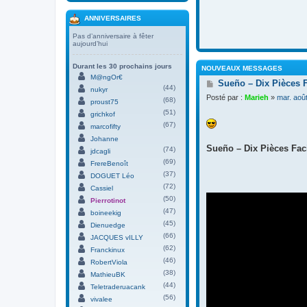
ANNIVERSAIRES
Pas d’anniversaire à fêter
aujourd’hui
Durant les 30 prochains jours
NOUVEAUX MESSAGES
M@ngOr€
M
Sueño – Dix Pièces 
(44)
nukyr
e
Posté par :
Marieh
»
mar. aoû
(68)
s
proust75
s
(51)
grichkof
a
(67)
marcofifty
g
Johanne
e
Sueño – Dix Pièces Faci
(74)
jdcagli
(69)
FrereBenoît
(37)
DOGUET Léo
(72)
Cassiel
(50)
Pierrotinot
(47)
boineekig
(45)
Dienuedge
(66)
JACQUES vILLY
(62)
Franckinux
(46)
RobertViola
(38)
MathieuBK
(44)
Teletraderuacank
(56)
vivalee