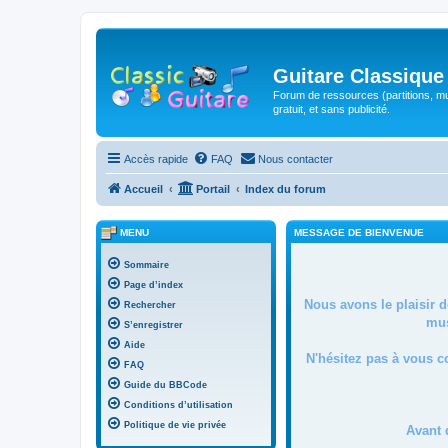
Guitare Classique
Forum de ressources (partitions, mu
gratuit, et sans publicité.
Accès rapide
FAQ
Nous contacter
Accueil
Portail
Index du forum
MENU
MESSAGE DE BIENVENUE
Sommaire
Page d’index
Nous avons le plaisir 
Rechercher
mus
S’enregistrer
Aide
N'hésitez pas à vous c
FAQ
Guide du BBCode
Conditions d’utilisation
Politique de vie privée
Avant 