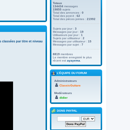
Totaux
134434
messages
19855
sujets
Total des annonces :
0
Total des post-it :
62
Total des pièces jointes :
21992
Sujets par jour :
3
Messages par jour :
19
Utilisateurs par jour :
1
Sujets par utilisateur :
2
s classées par titre et niveau
Messages par utilisateur :
15
Messages par sujet :
7
8819
membres
Le membre enregistré le plus
récent est
ayayema
.
L’ÉQUIPE DU FORUM
Administrateurs
ClassicGuitare
Modérateurs
didier
DONS PAYPAL