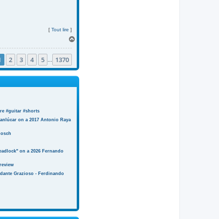
[
Tout lire
]
H
a
u
1
2
3
4
5
1370
t
…
e #guitar #shorts
anlúcar on a 2017 Antonio Raya
Bosch
eadlock" on a 2026 Fernando
review
ndante Grazioso - Ferdinando