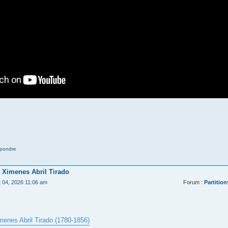
pondre
 Ximenes Abril Tirado
t 04, 2026 11:06 am
Forum :
Partition
menes Abril Tirado (1780-1856)