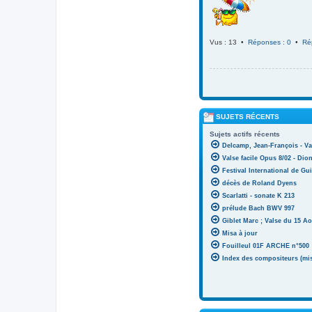
Vus : 13 •
Réponses : 0
•
Ré
SUJETS RÉCENTS
Sujets actifs récents
Delcamp, Jean-François - Va
Valse facile Opus 8/02 - Di
Festival International de Gui
décès de Roland Dyens
Scarlatti - sonate K 213
prélude Bach BWV 997
Giblet Marc ; Valse du 15 Ao
Misa à jour
Fouilleul 01F ARCHE n°500
Index des compositeurs (mise