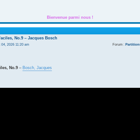
Bienvenue parmi nous !
Faciles, No.9 – Jacques Bosch
t 04, 2026 11:20 am
Forum :
Partition
les, No.9
–
Bosch, Jacques