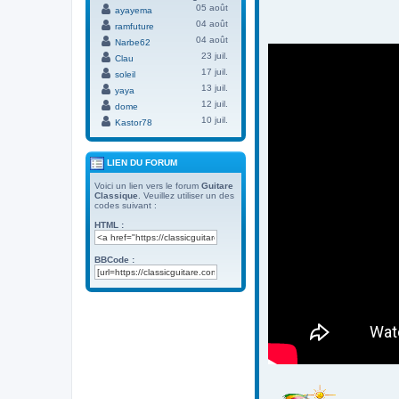
05 août
ayayema
04 août
ramfuture
04 août
Narbe62
23 juil.
Clau
17 juil.
soleil
13 juil.
yaya
12 juil.
dome
10 juil.
Kastor78
LIEN DU FORUM
Voici un lien vers le forum
Guitare
Classique
. Veuillez utiliser un des
codes suivant :
HTML :
BBCode :