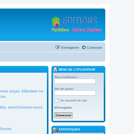
S’enregistrer
Connexion
MENU DE L’UTILISATEUR
Nom d’utilisateur :
Mot de passe :
 vous soyez débutant ou
ces.
Se souvenir de moi
mble, enrichissons-nous
M’enregistrer
forum.
STATISTIQUES