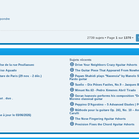
pondre
2739 sujets • Page
1
sur
1370
•
Sujets récents
lse de la rue Poullaouec
Drive Your Neighbors Crazy #guitar #shorts
oniso Aguado
The Guitar Piece That Appeared From Nowher
tare de Paris (29 nov. - 2 déc.)
Payam Shahidi plays "Nacencia" by Manolo S
Pardo guitar
Sueño – Dix Pièces Faciles, No.9 – Jacques 
Minuet No.63 - Pedro Ximenes Abril Tirado
Goran Ivanovic performs his composition "D
ut . duo .
Moreno classical guitar
Peppino D'Agostino – 5 Advanced Etudes | P
Méthode pour la guitare Op. 241, No. 10 – A
Carulli
 à jour le 03/06/2026)
The Nose Fingering #guitar #shorts
Precision Fixes the Chord #guitar #shorts