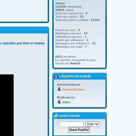
Totaux
134436
messages
19856
sujets
Total des annonces :
0
Total des post-it :
62
Total des pièces jointes :
21992
Sujets par jour :
3
Messages par jour :
19
Utilisateurs par jour :
1
Sujets par utilisateur :
2
s classées par titre et niveau
Messages par utilisateur :
15
Messages par sujet :
7
8822
membres
Le membre enregistré le plus
récent est
Amelia
.
L’ÉQUIPE DU FORUM
Administrateurs
ClassicGuitare
Modérateurs
didier
DONS PAYPAL