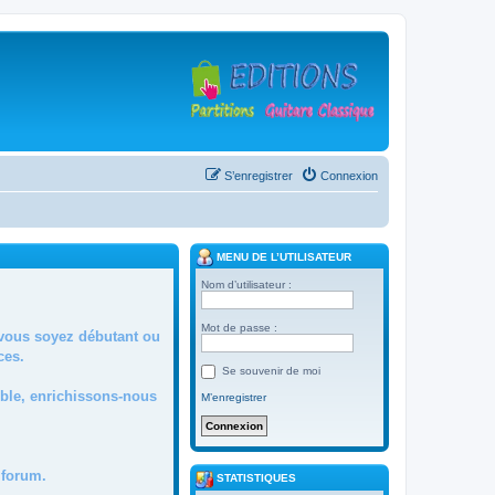
S’enregistrer
Connexion
MENU DE L’UTILISATEUR
Nom d’utilisateur :
Mot de passe :
 vous soyez débutant ou
ces.
Se souvenir de moi
mble, enrichissons-nous
M’enregistrer
forum.
STATISTIQUES