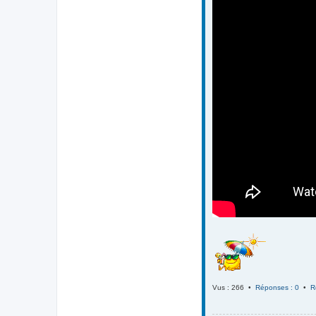
Vus : 266 •
Réponses : 0
•
R