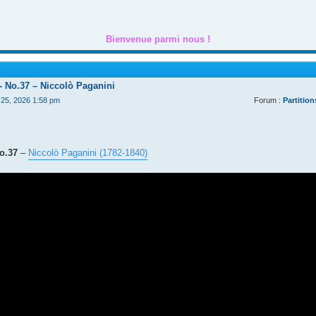
Bienvenue parmi nous !
 - No.37 – Niccolò Paganini
. 25, 2026 1:58 pm
Forum :
Partition
No.37
–
Niccolò Paganini (1782-1840)