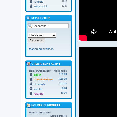
(40)
SophK
(64)
wsuemnick
RECHERCHER
Recherche avancée
UTILISATEURS ACTIFS
Nom d’utilisateur
Messages
12519
didier
11908
ClassicGuitare
10164
hirondelle
6018
rdan06
5086
rolanbo
NOUVEAUX MEMBRES
Nom d’utilisateur
Enregistré le