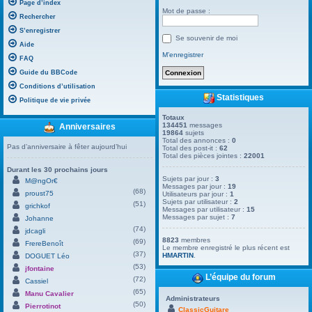
Page d’index
Mot de passe :
Rechercher
S’enregistrer
Se souvenir de moi
Aide
M’enregistrer
FAQ
Guide du BBCode
Conditions d’utilisation
Statistiques
Politique de vie privée
Totaux
134451
messages
Anniversaires
19864
sujets
Total des annonces :
0
Pas d’anniversaire à fêter aujourd’hui
Total des post-it :
62
Total des pièces jointes :
22001
Durant les 30 prochains jours
Sujets par jour :
3
M@ngOr€
Messages par jour :
19
(68)
proust75
Utilisateurs par jour :
1
Sujets par utilisateur :
2
(51)
grichkof
Messages par utilisateur :
15
Messages par sujet :
7
Johanne
(74)
jdcagli
8823
membres
(69)
FrereBenoît
Le membre enregistré le plus récent est
(37)
HMARTIN
.
DOGUET Léo
(53)
jfontaine
L’équipe du forum
(72)
Cassiel
(65)
Manu Cavalier
Administrateurs
(50)
Pierrotinot
ClassicGuitare