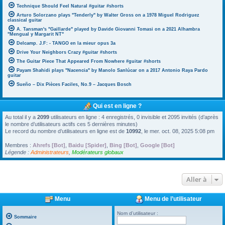
Technique Should Feel Natural #guitar #shorts
Arturo Solorzano plays "Tenderly" by Walter Gross on a 1978 Miguel Rodriguez
classical guitar
A. Tansman's "Gaillarde" played by Davide Giovanni Tomasi on a 2021 Alhambra
"Mengual y Margarit NT"
Delcamp. J.F: - TANGO en la mieur opus 3a
Drive Your Neighbors Crazy #guitar #shorts
The Guitar Piece That Appeared From Nowhere #guitar #shorts
Payam Shahidi plays "Nacencia" by Manolo Sanlúcar on a 2017 Antonio Raya Pardo
guitar
Sueño – Dix Pièces Faciles, No.9 – Jacques Bosch
Qui est en ligne ?
Au total il y a
2099
utilisateurs en ligne : 4 enregistrés, 0 invisible et 2095 invités (d’après
le nombre d’utilisateurs actifs ces 5 dernières minutes)
Le record du nombre d’utilisateurs en ligne est de
10992
, le mer. oct. 08, 2025 5:08 pm
Membres :
Ahrefs [Bot]
,
Baidu [Spider]
,
Bing [Bot]
,
Google [Bot]
Légende :
Administrateurs
,
Modérateurs globaux
Aller à
Menu
Menu de l’utilisateur
Nom d’utilisateur :
Sommaire