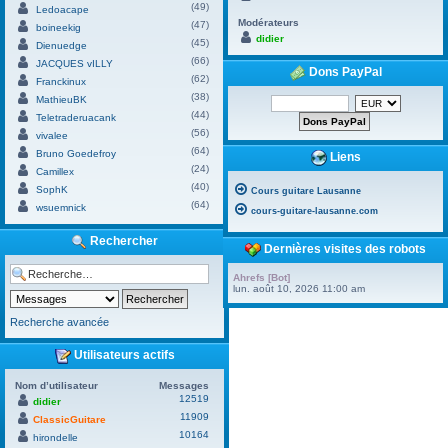
(49)
Ledoacape
Modérateurs
(47)
boineekig
didier
(45)
Dienuedge
(66)
JACQUES vILLY
Dons PayPal
(62)
Franckinux
(38)
MathieuBK
(44)
Teletraderuacank
(56)
vivalee
(64)
Bruno Goedefroy
Liens
(24)
Camillex
(40)
SophK
Cours guitare Lausanne
(64)
wsuemnick
cours-guitare-lausanne.com
Rechercher
Dernières visites des robots
Ahrefs [Bot]
lun. août 10, 2026 11:00 am
Recherche avancée
Utilisateurs actifs
Nom d’utilisateur
Messages
12519
didier
11909
ClassicGuitare
10164
hirondelle