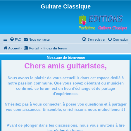
Guitare Classique
FAQ
Nous contacter
S’enregistrer
Connexion
Accueil
Portail
Index du forum
Message de bienvenue
Chers amis guitaristes,
Nous avons le plaisir de vous accueillir dans cet espace dédié à
notre passion commune. Que vous soyez débutant ou musicien
confirmé, ce forum est un lieu d'échange et de partage
d'expériences.
N'hésitez pas à vous connecter, à poser vos questions et à partager
vos connaissances. Ensemble, enrichissons-nous mutuellement !
Avant de plonger dans les discussions, nous vous invitons à lire
les
règles
du forum.