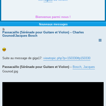
Bienvenue parmi nous !
Nouveaux messages
M
e
Passacaille (Sérénade pour Guitare et Violon) – Charles
s
Gounod/Jacques Bosch
s
a
g
e
Suite au message de giga17:
viewtopic.php?p=150330#p150330
Passacaille (Sérénade pour Guitare et Violon)
–
Bosch, Jacques
Gounod.jpg