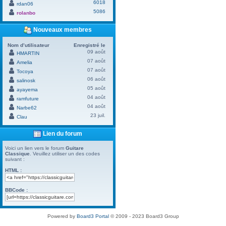
6018
rdan06
5086
rolanbo
Nouveaux membres
Nom d’utilisateur
Enregistré le
09 août
HMARTIN
07 août
Amelia
07 août
Tocoya
06 août
salinosk
05 août
ayayema
04 août
ramfuture
04 août
Narbe62
23 juil.
Clau
Lien du forum
Voici un lien vers le forum
Guitare
Classique
. Veuillez utiliser un des codes
suivant :
HTML :
BBCode :
Powered by
Board3 Portal
© 2009 - 2023 Board3 Group