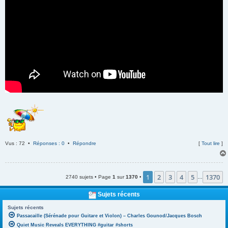
Vus : 72 •
Réponses : 0
•
Répondre
[
Tout lire
]
1
2
3
4
5
1370
2740 sujets • Page
1
sur
1370
•
…
Sujets récents
Sujets récents
Passacaille (Sérénade pour Guitare et Violon) – Charles Gounod/Jacques Bosch
Quiet Music Reveals EVERYTHING #guitar #shorts