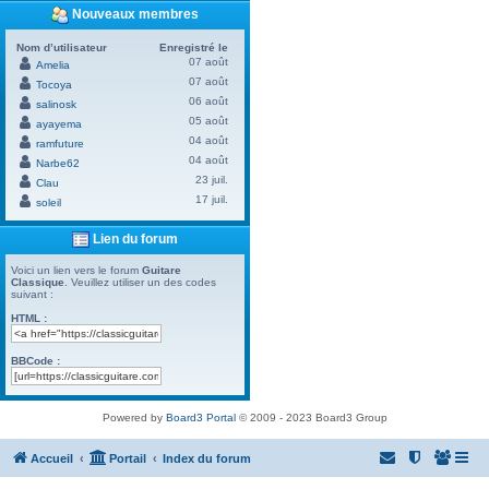
Nouveaux membres
Nom d’utilisateur
Enregistré le
07 août
Amelia
07 août
Tocoya
06 août
salinosk
05 août
ayayema
04 août
ramfuture
04 août
Narbe62
23 juil.
Clau
17 juil.
soleil
Lien du forum
Voici un lien vers le forum
Guitare
Classique
. Veuillez utiliser un des codes
suivant :
HTML :
BBCode :
Powered by
Board3 Portal
© 2009 - 2023 Board3 Group
Accueil
Portail
Index du forum