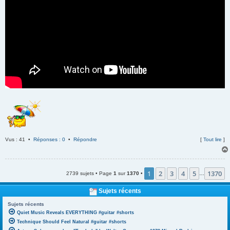
Vus : 41 •
Réponses : 0
•
Répondre
[
Tout lire
]
1
2
3
4
5
1370
2739 sujets • Page
1
sur
1370
•
…
Sujets récents
Sujets récents
Quiet Music Reveals EVERYTHING #guitar #shorts
Technique Should Feel Natural #guitar #shorts