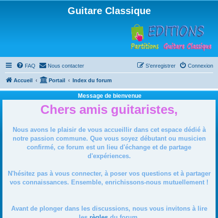
Guitare Classique
FAQ
Nous contacter
S’enregistrer
Connexion
Accueil
Portail
Index du forum
Message de bienvenue
Chers amis guitaristes,
Nous avons le plaisir de vous accueillir dans cet espace dédié à
notre passion commune. Que vous soyez débutant ou musicien
confirmé, ce forum est un lieu d'échange et de partage
d'expériences.
N'hésitez pas à vous connecter, à poser vos questions et à partager
vos connaissances. Ensemble, enrichissons-nous mutuellement !
Avant de plonger dans les discussions, nous vous invitons à lire
les
règles
du forum.