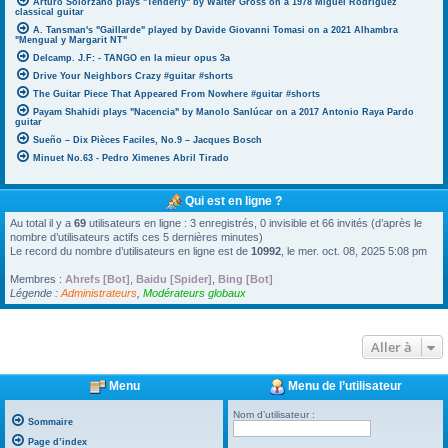
Arturo Solorzano plays "Tenderly" by Walter Gross on a 1978 Miguel Rodriguez
classical guitar
A. Tansman's "Gaillarde" played by Davide Giovanni Tomasi on a 2021 Alhambra
"Mengual y Margarit NT"
Delcamp. J.F: - TANGO en la mieur opus 3a
Drive Your Neighbors Crazy #guitar #shorts
The Guitar Piece That Appeared From Nowhere #guitar #shorts
Payam Shahidi plays "Nacencia" by Manolo Sanlúcar on a 2017 Antonio Raya Pardo
guitar
Sueño – Dix Pièces Faciles, No.9 – Jacques Bosch
Minuet No.63 - Pedro Ximenes Abril Tirado
Qui est en ligne ?
Au total il y a
69
utilisateurs en ligne : 3 enregistrés, 0 invisible et 66 invités (d’après le
nombre d’utilisateurs actifs ces 5 dernières minutes)
Le record du nombre d’utilisateurs en ligne est de
10992
, le mer. oct. 08, 2025 5:08 pm
Membres :
Ahrefs [Bot]
,
Baidu [Spider]
,
Bing [Bot]
Légende :
Administrateurs
,
Modérateurs globaux
Aller à
Menu
Menu de l’utilisateur
Nom d’utilisateur :
Sommaire
Page d’index