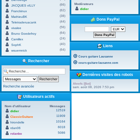
Modérateurs
(66)
JACQUES vILLY
didier
(62)
Franckinux
(38)
MathieuBK
Dons PayPal
(44)
Teletraderuacank
(56)
vivalee
(64)
Bruno Goedefroy
(24)
Camillex
(40)
SophK
Liens
(64)
wsuemnick
Cours guitare Lausanne
Rechercher
cours-guitare-lausanne.com
Dernières visites des robots
Ahrefs [Bot]
Recherche avancée
sam. août 08, 2026 7:53 pm
Utilisateurs actifs
Nom d’utilisateur
Messages
12519
didier
11909
ClassicGuitare
10164
hirondelle
6018
rdan06
5086
rolanbo