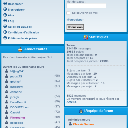
Mot de passe :
Rechercher
S’enregistrer
Se souvenir de moi
Aide
M’enregistrer
FAQ
Guide du BBCode
Conditions d’utilisation
Statistiques
Politique de vie privée
Totaux
134449
messages
Anniversaires
19863
sujets
Total des annonces :
0
Pas d’anniversaire à fêter aujourd’hui
Total des post-it :
62
Total des pièces jointes :
21995
Durant les 30 prochains jours
Sujets par jour :
3
M@ngOr€
Messages par jour :
19
(68)
proust75
Utilisateurs par jour :
1
Sujets par utilisateur :
2
(51)
grichkof
Messages par utilisateur :
15
(67)
Messages par sujet :
7
marcofifty
Johanne
8822
membres
(74)
jdcagli
Le membre enregistré le plus récent est
(69)
Amelia
.
FrereBenoît
(37)
DOGUET Léo
L’équipe du forum
(72)
Cassiel
(50)
Pierrotinot
Administrateurs
(47)
boineekig
ClassicGuitare
(45)
Dienuedge