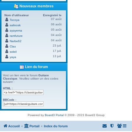
Nouveaux membres
Nom d’utilisateur
Enregistré le
07 août
Tocoya
06 août
salinosk
05 août
ayayema
04 août
ramfuture
04 août
Narbe62
23 juil.
Clau
17 juil.
soleil
13 juil.
yaya
Lien du forum
Voici un lien vers le forum
Guitare
Classique
. Veuillez utiliser un des codes
suivant :
HTML :
BBCode :
Powered by
Board3 Portal
© 2009 - 2023 Board3 Group
Accueil
Portail
Index du forum