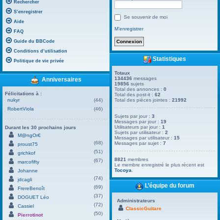
Rechercher
S’enregistrer
Se souvenir de moi
Aide
M’enregistrer
FAQ
Guide du BBCode
Conditions d’utilisation
Statistiques
Politique de vie privée
Totaux
134436
messages
Anniversaires
19856
sujets
Total des annonces :
0
Félicitations à :
Total des post-it :
62
nukyr
(44)
Total des pièces jointes :
21992
RobertViola
(46)
Sujets par jour :
3
Messages par jour :
19
Utilisateurs par jour :
1
Durant les 30 prochains jours
Sujets par utilisateur :
2
M@ngOr€
Messages par utilisateur :
15
(68)
Messages par sujet :
7
proust75
(51)
grichkof
8821
membres
(67)
marcofifty
Le membre enregistré le plus récent est
Tocoya
.
Johanne
(74)
jdcagli
L’équipe du forum
(69)
FrereBenoît
(37)
DOGUET Léo
Administrateurs
(72)
Cassiel
ClassicGuitare
(50)
Pierrotinot