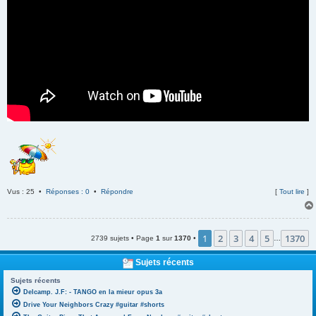
Vus : 25 •
Réponses : 0
•
Répondre
[
Tout lire
]
1
2
3
4
5
1370
2739 sujets • Page
1
sur
1370
•
…
Sujets récents
Sujets récents
Delcamp. J.F: - TANGO en la mieur opus 3a
Drive Your Neighbors Crazy #guitar #shorts