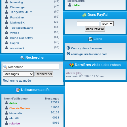
Modérateurs
(47)
boineekig
didier
(45)
Dienuedge
(66)
JACQUES vILLY
Dons PayPal
(62)
Franckinux
(38)
MathieuBK
(44)
Teletraderuacank
(56)
vivalee
(64)
Bruno Goedefroy
Liens
(40)
SophK
(64)
wsuemnick
Cours guitare Lausanne
cours-guitare-lausanne.com
Rechercher
Dernières visites des robots
Ahrefs [Bot]
ven. août 07, 2026 11:53 am
Recherche avancée
Utilisateurs actifs
Nom d’utilisateur
Messages
12519
didier
11908
ClassicGuitare
10164
hirondelle
6018
rdan06
5086
rolanbo