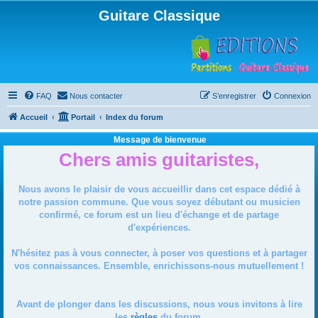
Guitare Classique
FAQ
Nous contacter
S’enregistrer
Connexion
Accueil
Portail
Index du forum
Message de bienvenue
Chers amis guitaristes,
Nous avons le plaisir de vous accueillir dans cet espace dédié à
notre passion commune. Que vous soyez débutant ou musicien
confirmé, ce forum est un lieu d'échange et de partage
d'expériences.
N'hésitez pas à vous connecter, à poser vos questions et à partager
vos connaissances. Ensemble, enrichissons-nous mutuellement !
Avant de plonger dans les discussions, nous vous invitons à lire
les
règles
du forum.