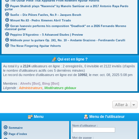
The Guitar Piece That Appeared From Nowhere #guitar #shorts
Payam Shahidi plays "Nacencia" by Manolo Sanlúcar on a 2017 Antonio Raya Pardo
guitar
Sueño – Dix Pièces Faciles, No.9 – Jacques Bosch
Minuet No.63 - Pedro Ximenes Abril Tirado
Goran Ivanovic performs his composition "Deadlock" on a 2026 Fernando Moreno
classical guitar
Peppino D'Agostino – 5 Advanced Etudes | Preview
Méthode pour la guitare Op. 241, No. 10 – Andante Grazioso - Ferdinando Carulli
The Nose Fingering #guitar #shorts
Qui est en ligne ?
Au total il y a
2124
utilisateurs en ligne : 2 enregistrés, 0 invisible et 2122 invités (d’après
le nombre d’utilisateurs actifs ces 5 dernières minutes)
Le record du nombre d’utilisateurs en ligne est de
10992
, le mer. oct. 08, 2025 5:08 pm
Membres :
Ahrefs [Bot]
,
Bing [Bot]
Légende :
Administrateurs
,
Modérateurs globaux
Aller à
Menu
Menu de l’utilisateur
Nom d’utilisateur :
Sommaire
Page d’index
Mot de passe :