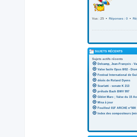
Vus : 25 •
Réponses : 0
•
Ré
SUJETS RÉCENTS
Sujets actifs récents
Delcamp, Jean-François - Va
Valse facile Opus 8/02 - Di
Festival International de Gui
décès de Roland Dyens
Scarlatti - sonate K 213
prélude Bach BWV 997
Giblet Marc ; Valse du 15 Ao
Misa à jour
Fouilleul 01F ARCHE n°500
Index des compositeurs (mise