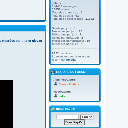
Totaux
134436
messages
19856
sujets
Total des annonces :
0
Total des post-it :
62
Total des pièces jointes :
21992
Sujets par jour :
3
Messages par jour :
19
Utilisateurs par jour :
1
Sujets par utilisateur :
2
s classées par titre et niveau
Messages par utilisateur :
15
Messages par sujet :
7
8822
membres
Le membre enregistré le plus
récent est
Amelia
.
L’ÉQUIPE DU FORUM
Administrateurs
ClassicGuitare
Modérateurs
didier
DONS PAYPAL