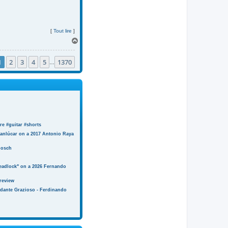
[
Tout lire
]
H
a
u
1
2
3
4
5
1370
t
…
e #guitar #shorts
anlúcar on a 2017 Antonio Raya
Bosch
eadlock" on a 2026 Fernando
review
ndante Grazioso - Ferdinando