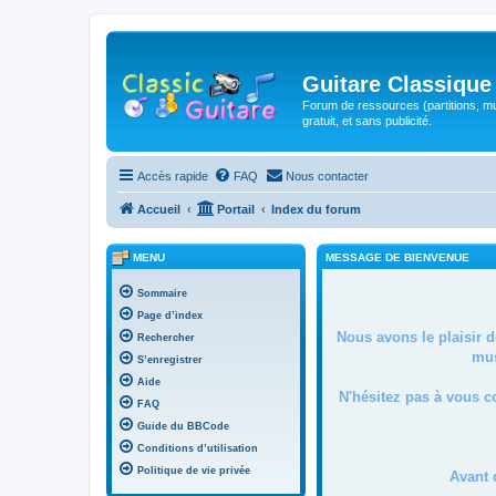
Guitare Classique
Forum de ressources (partitions, mu
gratuit, et sans publicité.
Accès rapide
FAQ
Nous contacter
Accueil
Portail
Index du forum
MENU
MESSAGE DE BIENVENUE
Sommaire
Page d’index
Nous avons le plaisir 
Rechercher
mus
S’enregistrer
Aide
N'hésitez pas à vous c
FAQ
Guide du BBCode
Conditions d’utilisation
Politique de vie privée
Avant 