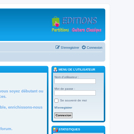
S’enregistrer
Connexion
MENU DE L’UTILISATEUR
Nom d’utilisateur :
Mot de passe :
 vous soyez débutant ou
ces.
Se souvenir de moi
mble, enrichissons-nous
M’enregistrer
forum.
STATISTIQUES