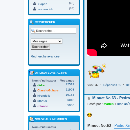
(40)
SophK
(64)
wsuemnick
RECHERCHER
Recherche avancée
UTILISATEURS ACTIFS
Nom d’utilisateur
Messages
12519
Vus : 37 •
Réponses : 0
•
Ré
didier
11908
ClassicGuitare
10164
hirondelle
M
Minuet No.63 - Pedro
6018
rdan06
e
Posté par :
Marieh
»
mar. aoû
5086
s
rolanbo
s
a
g
NOUVEAUX MEMBRES
e
Minuet No.63
-
Pedro Xi
Nom d’utilisateur