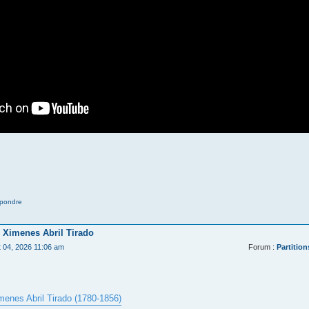
pondre
 Ximenes Abril Tirado
t 04, 2026 11:06 am
Forum :
Partition
menes Abril Tirado (1780-1856)