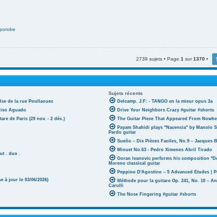
pondre
2739 sujets • Page
1
sur
1370
•
Sujets récents
lse de la rue Poullaouec
Delcamp. J.F: - TANGO en la mieur opus 3a
oniso Aguado
Drive Your Neighbors Crazy #guitar #shorts
tare de Paris (29 nov. - 2 déc.)
The Guitar Piece That Appeared From Nowher
Payam Shahidi plays "Nacencia" by Manolo S
Pardo guitar
Sueño – Dix Pièces Faciles, No.9 – Jacques 
Minuet No.63 - Pedro Ximenes Abril Tirado
ut . duo .
Goran Ivanovic performs his composition "D
Moreno classical guitar
Peppino D'Agostino – 5 Advanced Etudes | P
 à jour le 03/06/2026)
Méthode pour la guitare Op. 241, No. 10 – A
Carulli
The Nose Fingering #guitar #shorts