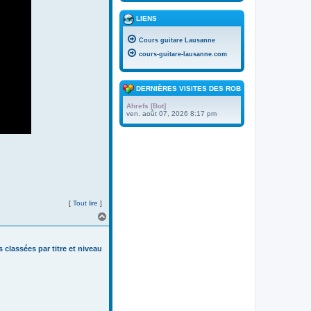
LIENS
Cours guitare Lausanne
cours-guitare-lausanne.com
DERNIÈRES VISITES DES ROBOTS
Ahrefs [Bot]
ven. août 07, 2026 8:17 pm
[
Tout lire
]
H
a
u
t
s classées par titre et niveau