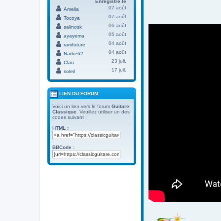
Enregistré le
07 août
Amelia
07 août
Tocoya
06 août
salinosk
05 août
ayayema
04 août
ramfuture
04 août
Narbe62
23 juil.
Clau
17 juil.
soleil
LIEN DU FORUM
Voici un lien vers le forum
Guitare
Classique
. Veuillez utiliser un des
codes suivant :
HTML :
BBCode :