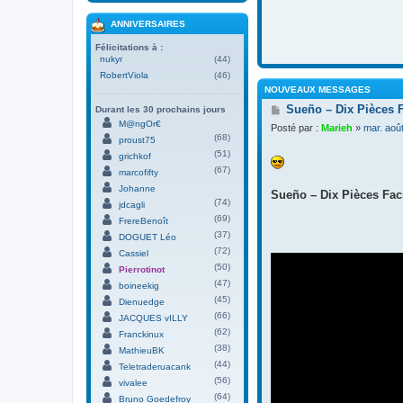
ANNIVERSAIRES
Félicitations à :
nukyr
(44)
RobertViola
(46)
NOUVEAUX MESSAGES
M
Sueño – Dix Pièces 
Durant les 30 prochains jours
e
M@ngOr€
Posté par :
Marieh
»
mar. aoû
s
(68)
proust75
s
(51)
grichkof
a
(67)
g
marcofifty
e
Johanne
Sueño – Dix Pièces Faci
(74)
jdcagli
(69)
FrereBenoît
(37)
DOGUET Léo
(72)
Cassiel
(50)
Pierrotinot
(47)
boineekig
(45)
Dienuedge
(66)
JACQUES vILLY
(62)
Franckinux
(38)
MathieuBK
(44)
Teletraderuacank
(56)
vivalee
(64)
Bruno Goedefroy