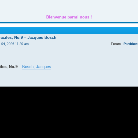
Bienvenue parmi nous !
Faciles, No.9 – Jacques Bosch
t 04, 2026 11:20 am
Forum :
Partition
les, No.9
–
Bosch, Jacques