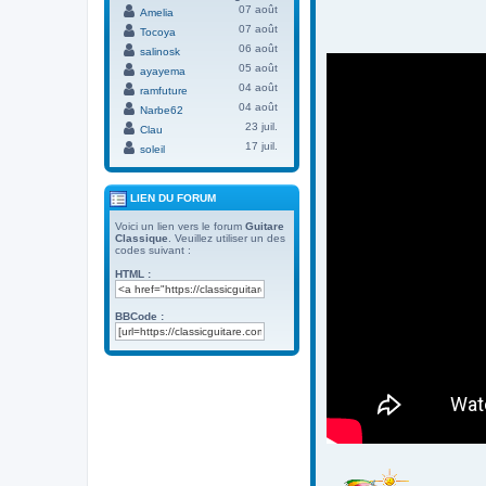
07 août
Amelia
07 août
Tocoya
06 août
salinosk
05 août
ayayema
04 août
ramfuture
04 août
Narbe62
23 juil.
Clau
17 juil.
soleil
LIEN DU FORUM
Voici un lien vers le forum
Guitare
Classique
. Veuillez utiliser un des
codes suivant :
HTML :
BBCode :