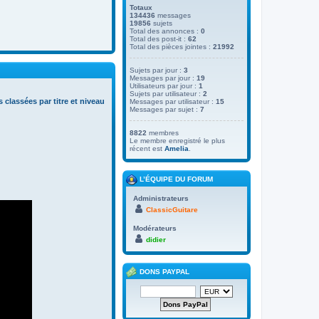
Totaux
134436
messages
19856
sujets
Total des annonces :
0
Total des post-it :
62
Total des pièces jointes :
21992
Sujets par jour :
3
Messages par jour :
19
Utilisateurs par jour :
1
Sujets par utilisateur :
2
s classées par titre et niveau
Messages par utilisateur :
15
Messages par sujet :
7
8822
membres
Le membre enregistré le plus
récent est
Amelia
.
L’ÉQUIPE DU FORUM
Administrateurs
ClassicGuitare
Modérateurs
didier
DONS PAYPAL