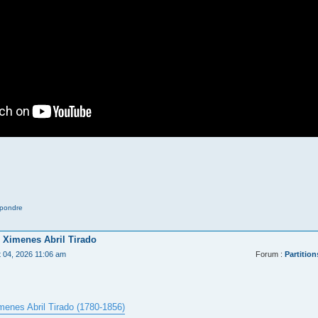
pondre
 Ximenes Abril Tirado
t 04, 2026 11:06 am
Forum :
Partition
menes Abril Tirado (1780-1856)