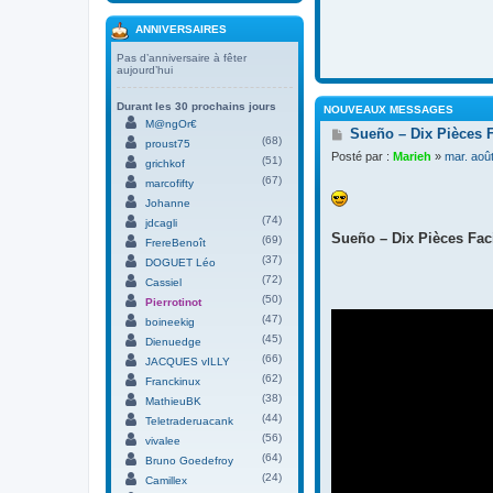
ANNIVERSAIRES
Pas d’anniversaire à fêter
aujourd’hui
Durant les 30 prochains jours
NOUVEAUX MESSAGES
M@ngOr€
M
Sueño – Dix Pièces 
(68)
proust75
e
Posté par :
Marieh
»
mar. aoû
(51)
s
grichkof
s
(67)
marcofifty
a
Johanne
g
(74)
jdcagli
e
Sueño – Dix Pièces Faci
(69)
FrereBenoît
(37)
DOGUET Léo
(72)
Cassiel
(50)
Pierrotinot
(47)
boineekig
(45)
Dienuedge
(66)
JACQUES vILLY
(62)
Franckinux
(38)
MathieuBK
(44)
Teletraderuacank
(56)
vivalee
(64)
Bruno Goedefroy
(24)
Camillex