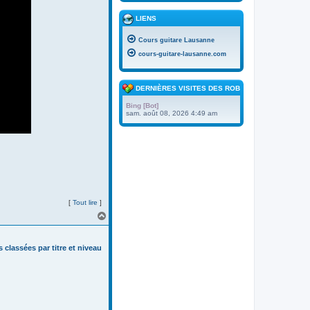
LIENS
Cours guitare Lausanne
cours-guitare-lausanne.com
DERNIÈRES VISITES DES ROBOTS
Bing [Bot]
sam. août 08, 2026 4:49 am
[
Tout lire
]
H
a
u
t
s classées par titre et niveau