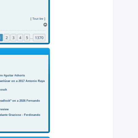
[
Tout lire
]
H
a
u
1
2
3
4
5
1370
t
…
e #guitar #shorts
anlúcar on a 2017 Antonio Raya
Bosch
eadlock" on a 2026 Fernando
review
ndante Grazioso - Ferdinando