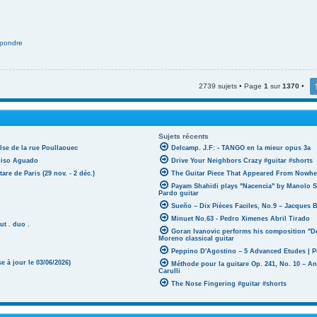
pondre
2739 sujets • Page
1
sur
1370
•
Sujets récents
lse de la rue Poullaouec
Delcamp. J.F: - TANGO en la mieur opus 3a
oniso Aguado
Drive Your Neighbors Crazy #guitar #shorts
tare de Paris (29 nov. - 2 déc.)
The Guitar Piece That Appeared From Nowher
Payam Shahidi plays "Nacencia" by Manolo S
Pardo guitar
Sueño – Dix Pièces Faciles, No.9 – Jacques 
Minuet No.63 - Pedro Ximenes Abril Tirado
ut . duo .
Goran Ivanovic performs his composition "D
Moreno classical guitar
Peppino D'Agostino – 5 Advanced Etudes | P
 à jour le 03/06/2026)
Méthode pour la guitare Op. 241, No. 10 – A
Carulli
The Nose Fingering #guitar #shorts