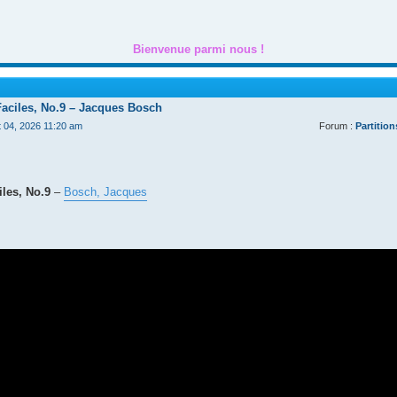
Bienvenue parmi nous !
Faciles, No.9 – Jacques Bosch
t 04, 2026 11:20 am
Forum :
Partition
les, No.9
–
Bosch, Jacques