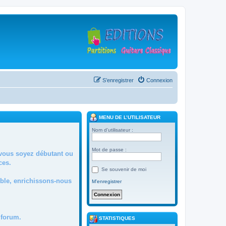
S’enregistrer
Connexion
MENU DE L’UTILISATEUR
Nom d’utilisateur :
Mot de passe :
 vous soyez débutant ou
ces.
Se souvenir de moi
mble, enrichissons-nous
M’enregistrer
forum.
STATISTIQUES