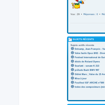
Vus : 29 •
Réponses : 0
•
Ré
SUJETS RÉCENTS
Sujets actifs récents
Delcamp, Jean-François - Va
Valse facile Opus 8/02 - Di
Festival International de Gui
décès de Roland Dyens
Scarlatti - sonate K 213
prélude Bach BWV 997
Giblet Marc ; Valse du 15 Ao
Misa à jour
Fouilleul 01F ARCHE n°500
Index des compositeurs (mise