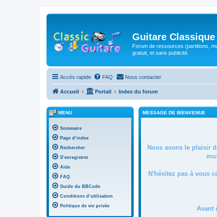
Guitare Classique
Forum de ressources (partitions, mu
gratuit, et sans publicité.
Accès rapide
FAQ
Nous contacter
Accueil
Portail
Index du forum
MENU
MESSAGE DE BIENVENUE
Sommaire
Page d’index
Nous avons le plaisir 
Rechercher
mus
S’enregistrer
Aide
N'hésitez pas à vous c
FAQ
Guide du BBCode
Conditions d’utilisation
Politique de vie privée
Avant 