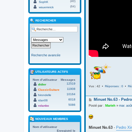
(40)
SophK
(64)
wsuemnick
RECHERCHER
Recherche avancée
UTILISATEURS ACTIFS
Nom d’utilisateur
Messages
12519
didier
Vus : 42 •
Réponses : 0
•
Ré
11908
ClassicGuitare
10164
hirondelle
M
Minuet No.63 - Pedro
6018
rdan06
e
5086
Posté par :
Marieh
»
mar. aoû
rolanbo
s
s
a
NOUVEAUX MEMBRES
g
e
Minuet No.63
-
Pedro Xi
Nom d’utilisateur
Enregistré le