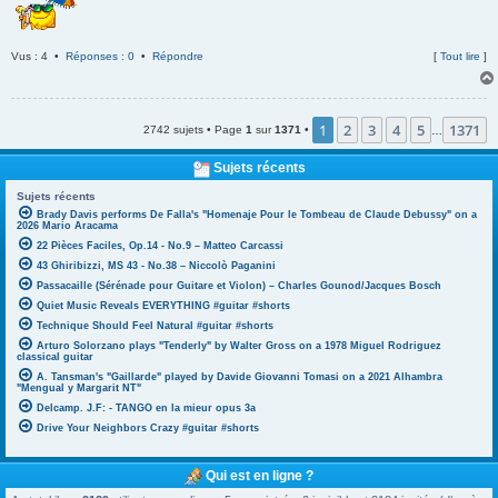
Vus : 4 •
Réponses : 0
•
Répondre
[
Tout lire
]
1
2
3
4
5
1371
2742 sujets • Page
1
sur
1371
•
…
Sujets récents
Sujets récents
Brady Davis performs De Falla's "Homenaje Pour le Tombeau de Claude Debussy" on a
2026 Mario Aracama
22 Pièces Faciles, Op.14 - No.9 – Matteo Carcassi
43 Ghiribizzi, MS 43 - No.38 – Niccolò Paganini
Passacaille (Sérénade pour Guitare et Violon) – Charles Gounod/Jacques Bosch
Quiet Music Reveals EVERYTHING #guitar #shorts
Technique Should Feel Natural #guitar #shorts
Arturo Solorzano plays "Tenderly" by Walter Gross on a 1978 Miguel Rodriguez
classical guitar
A. Tansman's "Gaillarde" played by Davide Giovanni Tomasi on a 2021 Alhambra
"Mengual y Margarit NT"
Delcamp. J.F: - TANGO en la mieur opus 3a
Drive Your Neighbors Crazy #guitar #shorts
Qui est en ligne ?