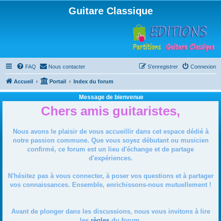
Guitare Classique
FAQ
Nous contacter
S’enregistrer
Connexion
Accueil
Portail
Index du forum
Message de bienvenue
Chers amis guitaristes,
Nous avons le plaisir de vous accueillir dans cet espace dédié à
notre passion commune. Que vous soyez débutant ou musicien
confirmé, ce forum est un lieu d'échange et de partage
d'expériences.
N'hésitez pas à vous connecter, à poser vos questions et à partager
vos connaissances. Ensemble, enrichissons-nous mutuellement !
Avant de plonger dans les discussions, nous vous invitons à lire
les
règles
du forum.