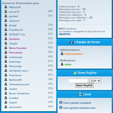
Durant les 30 prochains jours
Sujets par jour :
3
M@ngOr€
Messages par jour :
19
(68)
proust75
Utilisateurs par jour :
1
Sujets par utilisateur :
2
(51)
grichkof
Messages par utilisateur :
15
Messages par sujet :
7
Johanne
(74)
jdcagli
8823
membres
(69)
FrereBenoît
Le membre enregistré le plus récent est
(37)
HMARTIN
.
DOGUET Léo
(53)
jfontaine
L’équipe du forum
(72)
Cassiel
(65)
Manu Cavalier
Administrateurs
(50)
Pierrotinot
ClassicGuitare
(49)
Ledoacape
Modérateurs
(47)
boineekig
didier
(45)
Dienuedge
(66)
JACQUES vILLY
Dons PayPal
(62)
Franckinux
(38)
MathieuBK
(44)
Teletraderuacank
(56)
vivalee
(64)
Bruno Goedefroy
Liens
(24)
Camillex
(40)
SophK
Cours guitare Lausanne
(64)
wsuemnick
cours-guitare-lausanne.com