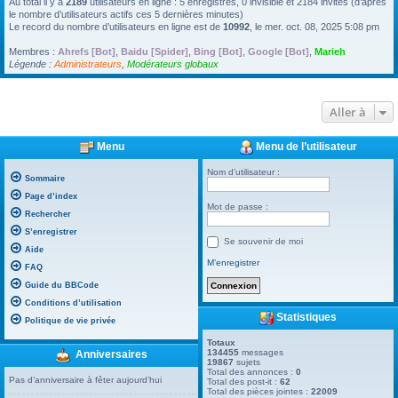
Au total il y a
2189
utilisateurs en ligne : 5 enregistrés, 0 invisible et 2184 invités (d’après
le nombre d’utilisateurs actifs ces 5 dernières minutes)
Le record du nombre d’utilisateurs en ligne est de
10992
, le mer. oct. 08, 2025 5:08 pm
Membres :
Ahrefs [Bot]
,
Baidu [Spider]
,
Bing [Bot]
,
Google [Bot]
,
Marieh
Légende :
Administrateurs
,
Modérateurs globaux
Aller à
Menu
Menu de l’utilisateur
Nom d’utilisateur :
Sommaire
Page d’index
Mot de passe :
Rechercher
S’enregistrer
Se souvenir de moi
Aide
M’enregistrer
FAQ
Guide du BBCode
Conditions d’utilisation
Statistiques
Politique de vie privée
Totaux
134455
messages
Anniversaires
19867
sujets
Total des annonces :
0
Pas d’anniversaire à fêter aujourd’hui
Total des post-it :
62
Total des pièces jointes :
22009