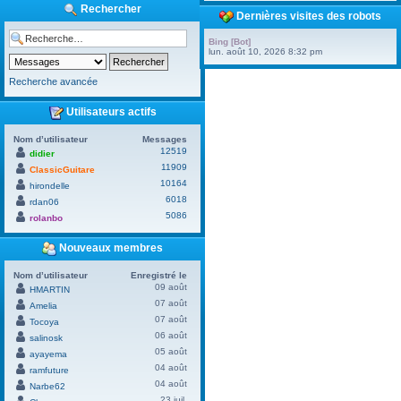
Rechercher
Dernières visites des robots
Bing [Bot]
lun. août 10, 2026 8:32 pm
Recherche avancée
Utilisateurs actifs
Nom d’utilisateur
Messages
12519
didier
11909
ClassicGuitare
10164
hirondelle
6018
rdan06
5086
rolanbo
Nouveaux membres
Nom d’utilisateur
Enregistré le
09 août
HMARTIN
07 août
Amelia
07 août
Tocoya
06 août
salinosk
05 août
ayayema
04 août
ramfuture
04 août
Narbe62
23 juil.