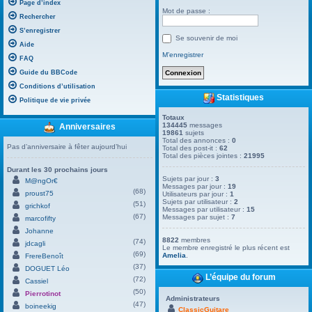
Page d’index
Mot de passe :
Rechercher
S’enregistrer
Se souvenir de moi
Aide
M’enregistrer
FAQ
Guide du BBCode
Conditions d’utilisation
Statistiques
Politique de vie privée
Totaux
134445
messages
Anniversaires
19861
sujets
Total des annonces :
0
Pas d’anniversaire à fêter aujourd’hui
Total des post-it :
62
Total des pièces jointes :
21995
Durant les 30 prochains jours
Sujets par jour :
3
M@ngOr€
Messages par jour :
19
(68)
proust75
Utilisateurs par jour :
1
Sujets par utilisateur :
2
(51)
grichkof
Messages par utilisateur :
15
(67)
Messages par sujet :
7
marcofifty
Johanne
8822
membres
(74)
jdcagli
Le membre enregistré le plus récent est
(69)
Amelia
.
FrereBenoît
(37)
DOGUET Léo
L’équipe du forum
(72)
Cassiel
(50)
Pierrotinot
Administrateurs
(47)
boineekig
ClassicGuitare