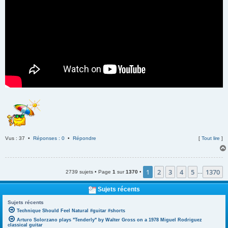
Vus : 37 •
Réponses : 0
•
Répondre
[
Tout lire
]
1
2
3
4
5
1370
2739 sujets • Page
1
sur
1370
•
…
Sujets récents
Sujets récents
Technique Should Feel Natural #guitar #shorts
Arturo Solorzano plays "Tenderly" by Walter Gross on a 1978 Miguel Rodriguez
classical guitar