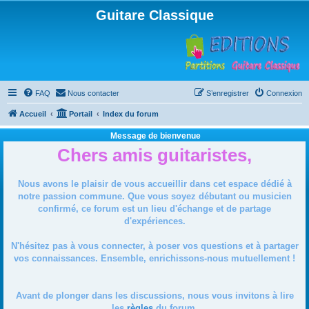
Guitare Classique
FAQ
Nous contacter
S’enregistrer
Connexion
Accueil
Portail
Index du forum
Message de bienvenue
Chers amis guitaristes,
Nous avons le plaisir de vous accueillir dans cet espace dédié à
notre passion commune. Que vous soyez débutant ou musicien
confirmé, ce forum est un lieu d'échange et de partage
d'expériences.
N'hésitez pas à vous connecter, à poser vos questions et à partager
vos connaissances. Ensemble, enrichissons-nous mutuellement !
Avant de plonger dans les discussions, nous vous invitons à lire
les
règles
du forum.