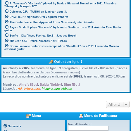
A. Tansman's "Gaillarde" played by Davide Giovanni Tomasi on a 2021 Alhambra
"Mengual y Margarit NT"
Delcamp. J.F: - TANGO en la mieur opus 3a
Drive Your Neighbors Crazy #guitar #shorts
The Guitar Piece That Appeared From Nowhere #guitar #shorts
Payam Shahidi plays "Nacencia" by Manolo Sanlúcar on a 2017 Antonio Raya Pardo
guitar
Sueño – Dix Pièces Faciles, No.9 – Jacques Bosch
Minuet No.63 - Pedro Ximenes Abril Tirado
Goran Ivanovic performs his composition "Deadlock" on a 2026 Fernando Moreno
classical guitar
Qui est en ligne ?
Au total il y a
2165
utilisateurs en ligne : 3 enregistrés, 0 invisible et 2162 invités (d’après
le nombre d’utilisateurs actifs ces 5 dernières minutes)
Le record du nombre d’utilisateurs en ligne est de
10992
, le mer. oct. 08, 2025 5:08 pm
Membres :
Ahrefs [Bot]
,
Baidu [Spider]
,
Bing [Bot]
Légende :
Administrateurs
,
Modérateurs globaux
Aller à
Menu
Menu de l’utilisateur
Nom d’utilisateur :
Sommaire