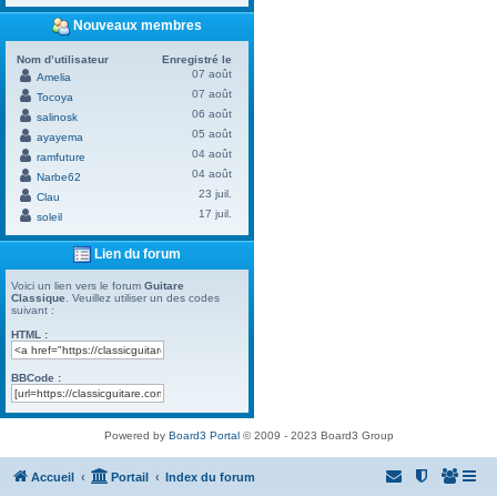
Nouveaux membres
Nom d’utilisateur
Enregistré le
07 août
Amelia
07 août
Tocoya
06 août
salinosk
05 août
ayayema
04 août
ramfuture
04 août
Narbe62
23 juil.
Clau
17 juil.
soleil
Lien du forum
Voici un lien vers le forum
Guitare
Classique
. Veuillez utiliser un des codes
suivant :
HTML :
BBCode :
Powered by
Board3 Portal
© 2009 - 2023 Board3 Group
Accueil
Portail
Index du forum