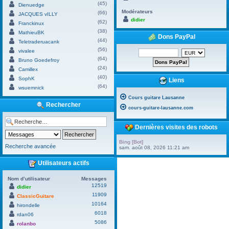
(45)
Dienuedge
Modérateurs
(66)
JACQUES vILLY
didier
(62)
Franckinux
(38)
MathieuBK
Dons PayPal
(44)
Teletraderuacank
(56)
vivalee
(64)
Bruno Goedefroy
(24)
Camillex
(40)
SophK
Liens
(64)
wsuemnick
Cours guitare Lausanne
Rechercher
cours-guitare-lausanne.com
Dernières visites des robots
Bing [Bot]
Recherche avancée
sam. août 08, 2026 11:21 am
Utilisateurs actifs
Nom d’utilisateur
Messages
12519
didier
11909
ClassicGuitare
10164
hirondelle
6018
rdan06
5086
rolanbo