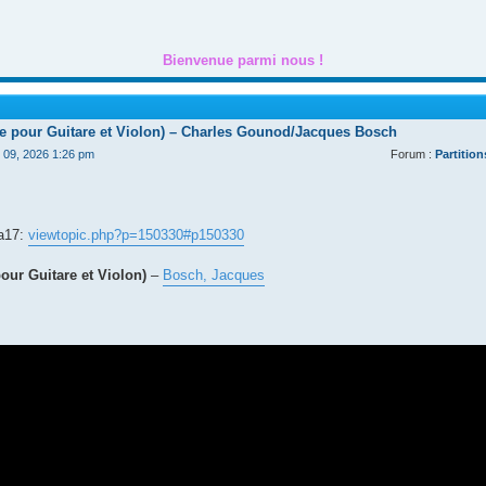
Bienvenue parmi nous !
de pour Guitare et Violon) – Charles Gounod/Jacques Bosch
t 09, 2026 1:26 pm
Forum :
Partition
ga17:
viewtopic.php?p=150330#p150330
our Guitare et Violon)
–
Bosch, Jacques