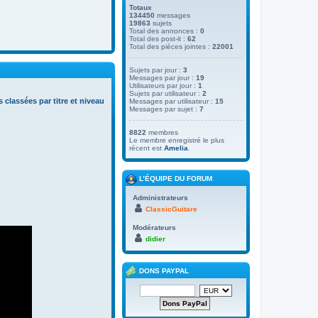
Totaux
134450
messages
19863
sujets
Total des annonces :
0
Total des post-it :
62
Total des pièces jointes :
22001
Sujets par jour :
3
Messages par jour :
19
Utilisateurs par jour :
1
Sujets par utilisateur :
2
s classées par titre et niveau
Messages par utilisateur :
15
Messages par sujet :
7
8822
membres
Le membre enregistré le plus
récent est
Amelia
.
L’ÉQUIPE DU FORUM
Administrateurs
ClassicGuitare
Modérateurs
didier
DONS PAYPAL