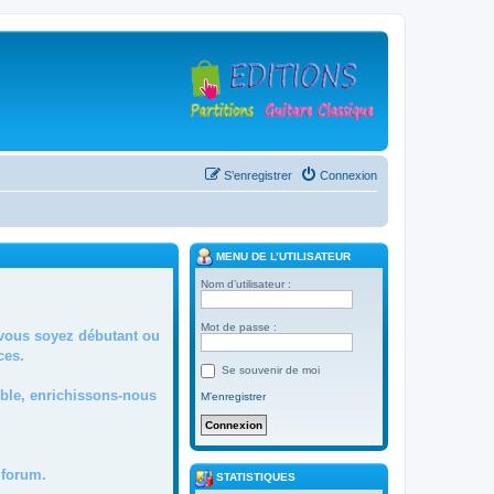
S’enregistrer
Connexion
MENU DE L’UTILISATEUR
Nom d’utilisateur :
Mot de passe :
 vous soyez débutant ou
ces.
Se souvenir de moi
mble, enrichissons-nous
M’enregistrer
forum.
STATISTIQUES