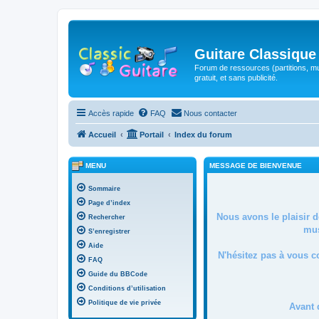
Guitare Classique
Forum de ressources (partitions, mu
gratuit, et sans publicité.
Accès rapide
FAQ
Nous contacter
Accueil
Portail
Index du forum
MENU
MESSAGE DE BIENVENUE
Sommaire
Page d’index
Nous avons le plaisir 
Rechercher
mus
S’enregistrer
Aide
N'hésitez pas à vous c
FAQ
Guide du BBCode
Conditions d’utilisation
Politique de vie privée
Avant 