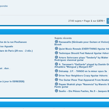
pondre
2740 sujets • Page
1
sur
1370
•
Sujets récents
lse de la rue Poullaouec
Passacaille (Sérénade pour Guitare et Violo
Bosch
oniso Aguado
Quiet Music Reveals EVERYTHING #guitar #s
tare de Paris (29 nov. - 2 déc.)
Technique Should Feel Natural #guitar #shor
Arturo Solorzano plays "Tenderly" by Walter
Rodriguez classical guitar
A. Tansman's "Gaillarde" played by Davide G
Alhambra "Mengual y Margarit NT"
ut . duo .
Delcamp. J.F: - TANGO en la mieur opus 3a
Drive Your Neighbors Crazy #guitar #shorts
The Guitar Piece That Appeared From Nowher
 à jour le 03/06/2026)
Payam Shahidi plays "Nacencia" by Manolo S
Pardo guitar
Sueño – Dix Pièces Faciles, No.9 – Jacques 