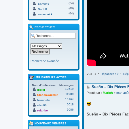
(24)
Camillex
(40)
SophK
(64)
wsuemnick
RECHERCHER
Recherche avancée
Vus : 1 •
Réponses : 0
•
Rép
UTILISATEURS ACTIFS
Nom d’utilisateur
Messages
M
Sueño – Dix Pièces 
12519
didier
e
Posté par :
Marieh
»
mar. aoû
11909
s
ClassicGuitare
s
10164
hirondelle
a
6018
rdan06
g
5086
e
rolanbo
Sueño – Dix Pièces Faci
NOUVEAUX MEMBRES