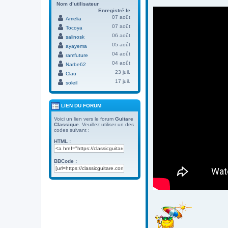
Nom d’utilisateur
Enregistré le
07 août
Amelia
07 août
Tocoya
06 août
salinosk
05 août
ayayema
04 août
ramfuture
04 août
Narbe62
23 juil.
Clau
17 juil.
soleil
LIEN DU FORUM
Voici un lien vers le forum
Guitare
Classique
. Veuillez utiliser un des
codes suivant :
HTML :
BBCode :