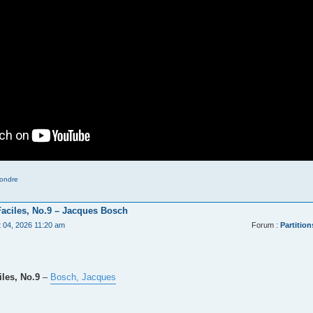
ondre
Faciles, No.9 – Jacques Bosch
t 04, 2026 11:20 am
Forum :
Partition
les, No.9
–
Bosch, Jacques