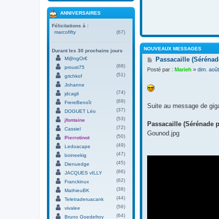
ANNIVERSAIRES
Félicitations à :
marcofifty
(67)
NOUVEAUX MESSAGES
Durant les 30 prochains jours
M
M@ngOr€
Passacaille (Séréna
e
(68)
proust75
Posté par :
Marieh
»
dim. aoû
s
(51)
grichkof
s
Johanne
a
(74)
g
jdcagli
e
(69)
FrereBenoît
Suite au message de gi
(37)
DOGUET Léo
(53)
jfontaine
Passacaille (Sérénade p
(72)
Cassiel
Gounod.jpg
(50)
Pierrotinot
(49)
Ledoacape
(47)
boineekig
(45)
Dienuedge
(66)
JACQUES vILLY
(62)
Franckinux
(38)
MathieuBK
(44)
Teletraderuacank
(56)
vivalee
(64)
Bruno Goedefroy