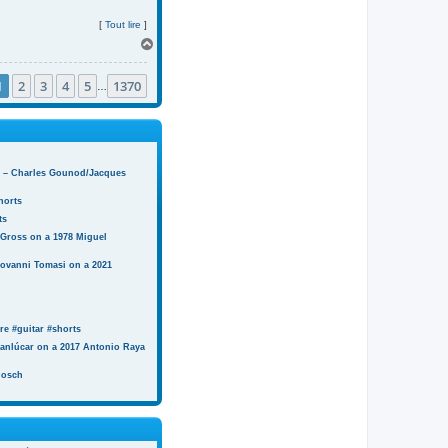
[
Tout lire
]
H
a
u
1
2
3
4
5
1370
t
…
n) – Charles Gounod/Jacques
horts
ts
 Gross on a 1978 Miguel
iovanni Tomasi on a 2021
e #guitar #shorts
anlúcar on a 2017 Antonio Raya
Bosch