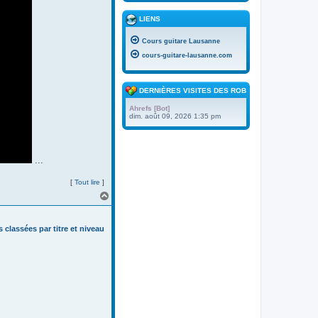
LIENS
Cours guitare Lausanne
cours-guitare-lausanne.com
DERNIÈRES VISITES DES ROBOTS
Ahrefs [Bot]
dim. août 09, 2026 1:35 pm
...
[
Tout lire
]
H
a
u
t
s classées par titre et niveau