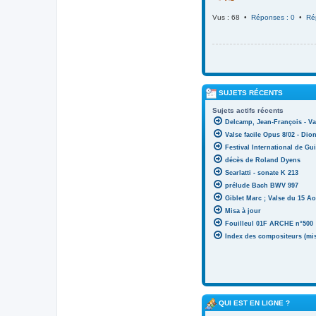
Vus : 68 •
Réponses : 0
•
Ré
SUJETS RÉCENTS
Sujets actifs récents
Delcamp, Jean-François - Va
Valse facile Opus 8/02 - Di
Festival International de Gui
décès de Roland Dyens
Scarlatti - sonate K 213
prélude Bach BWV 997
Giblet Marc ; Valse du 15 Ao
Misa à jour
Fouilleul 01F ARCHE n°500
Index des compositeurs (mise
QUI EST EN LIGNE ?