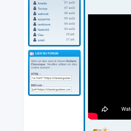
07 août
Amelia
07 août
Tocoya
06 août
salinosk
05 août
ayayema
04 août
ramfuture
04 août
Narbe62
23 juil.
Clau
17 juil.
soleil
LIEN DU FORUM
Voici un lien vers le forum
Guitare
Classique
. Veuillez utiliser un des
codes suivant :
HTML :
BBCode :