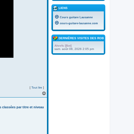
LIENS
Cours guitare Lausanne
cours-guitare-lausanne.com
DERNIÈRES VISITES DES ROBOTS
Ahrefs [Bot]
sam. août 08, 2026 2:05 pm
[
Tout lire
]
H
a
u
t
s classées par titre et niveau