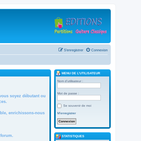
S’enregistrer
Connexion
MENU DE L’UTILISATEUR
Nom d’utilisateur :
Mot de passe :
 vous soyez débutant ou
ces.
Se souvenir de moi
mble, enrichissons-nous
M’enregistrer
forum.
STATISTIQUES