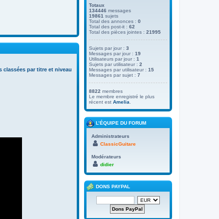
Totaux
134446
messages
19861
sujets
Total des annonces :
0
Total des post-it :
62
Total des pièces jointes :
21995
Sujets par jour :
3
Messages par jour :
19
Utilisateurs par jour :
1
Sujets par utilisateur :
2
s classées par titre et niveau
Messages par utilisateur :
15
Messages par sujet :
7
8822
membres
Le membre enregistré le plus
récent est
Amelia
.
L’ÉQUIPE DU FORUM
Administrateurs
ClassicGuitare
Modérateurs
didier
DONS PAYPAL