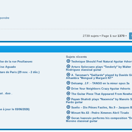
pondre
2739 sujets • Page
1
sur
1370
•
Sujets récents
lse de la rue Poullaouec
Technique Should Feel Natural #guitar #shor
oniso Aguado
Arturo Solorzano plays "Tenderly" by Walter
Rodriguez classical guitar
tare de Paris (29 nov. - 2 déc.)
A. Tansman's "Gaillarde" played by Davide G
Alhambra "Mengual y Margarit NT"
Delcamp. J.F: - TANGO en la mieur opus 3a
Drive Your Neighbors Crazy #guitar #shorts
ut . duo .
The Guitar Piece That Appeared From Nowher
Payam Shahidi plays "Nacencia" by Manolo S
Pardo guitar
Sueño – Dix Pièces Faciles, No.9 – Jacques 
 à jour le 03/06/2026)
Minuet No.63 - Pedro Ximenes Abril Tirado
Goran Ivanovic performs his composition "D
Moreno classical guitar