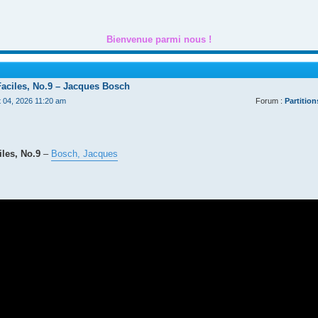
Bienvenue parmi nous !
Faciles, No.9 – Jacques Bosch
t 04, 2026 11:20 am
Forum :
Partition
les, No.9
–
Bosch, Jacques