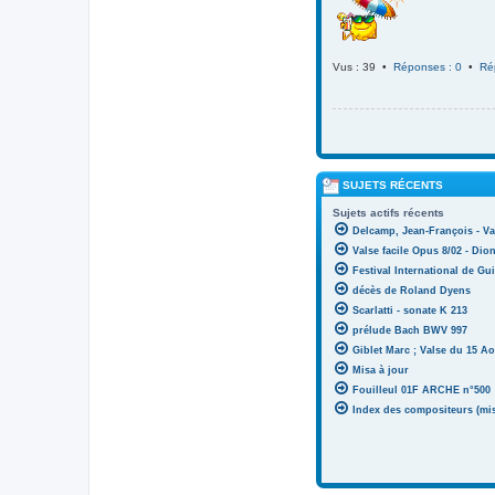
Vus : 39 •
Réponses : 0
•
Ré
SUJETS RÉCENTS
Sujets actifs récents
Delcamp, Jean-François - Va
Valse facile Opus 8/02 - Di
Festival International de Gui
décès de Roland Dyens
Scarlatti - sonate K 213
prélude Bach BWV 997
Giblet Marc ; Valse du 15 Ao
Misa à jour
Fouilleul 01F ARCHE n°500
Index des compositeurs (mise