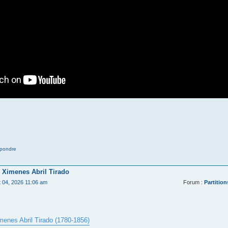
pondre
 Ximenes Abril Tirado
t 04, 2026 11:06 am
Forum :
Partition
menes Abril Tirado (1780-1856)