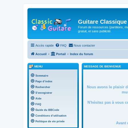
Guitare Classique
Forum de ressources (partitions, mu
gratuit, et sans publicité.
Accès rapide
FAQ
Nous contacter
Accueil
Portail
Index du forum
MENU
MESSAGE DE BIENVENUE
Sommaire
Page d’index
Nous avons le plaisir 
Rechercher
mus
S’enregistrer
Aide
N'hésitez pas à vous c
FAQ
Guide du BBCode
Conditions d’utilisation
Politique de vie privée
Avant 