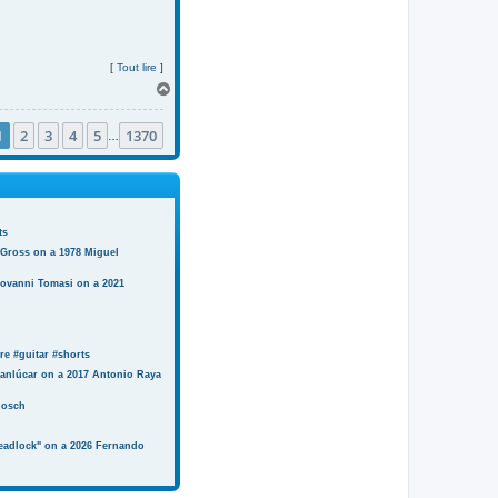
[
Tout lire
]
H
a
u
1
2
3
4
5
1370
t
…
ts
 Gross on a 1978 Miguel
iovanni Tomasi on a 2021
e #guitar #shorts
anlúcar on a 2017 Antonio Raya
Bosch
eadlock" on a 2026 Fernando