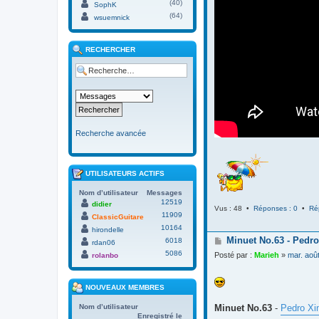
(40)
SophK
(64)
wsuemnick
RECHERCHER
Recherche avancée
UTILISATEURS ACTIFS
Nom d’utilisateur
Messages
12519
didier
Vus : 48 •
Réponses : 0
•
Ré
11909
ClassicGuitare
10164
hirondelle
M
Minuet No.63 - Pedro
6018
rdan06
e
5086
Posté par :
Marieh
»
mar. aoû
rolanbo
s
s
a
NOUVEAUX MEMBRES
g
e
Minuet No.63
-
Pedro Xi
Nom d’utilisateur
Enregistré le