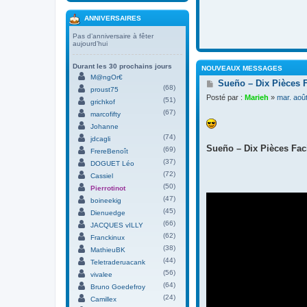
ANNIVERSAIRES
Pas d’anniversaire à fêter
aujourd’hui
Durant les 30 prochains jours
NOUVEAUX MESSAGES
M@ngOr€
M
Sueño – Dix Pièces 
(68)
proust75
e
Posté par :
Marieh
»
mar. aoû
(51)
s
grichkof
s
(67)
marcofifty
a
Johanne
g
(74)
jdcagli
e
Sueño – Dix Pièces Faci
(69)
FrereBenoît
(37)
DOGUET Léo
(72)
Cassiel
(50)
Pierrotinot
(47)
boineekig
(45)
Dienuedge
(66)
JACQUES vILLY
(62)
Franckinux
(38)
MathieuBK
(44)
Teletraderuacank
(56)
vivalee
(64)
Bruno Goedefroy
(24)
Camillex