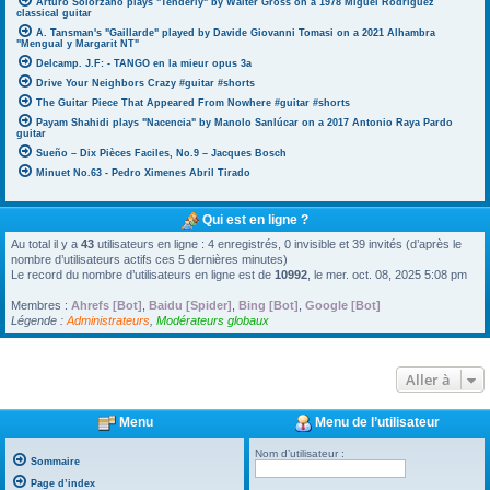
Arturo Solorzano plays "Tenderly" by Walter Gross on a 1978 Miguel Rodriguez
classical guitar
A. Tansman's "Gaillarde" played by Davide Giovanni Tomasi on a 2021 Alhambra
"Mengual y Margarit NT"
Delcamp. J.F: - TANGO en la mieur opus 3a
Drive Your Neighbors Crazy #guitar #shorts
The Guitar Piece That Appeared From Nowhere #guitar #shorts
Payam Shahidi plays "Nacencia" by Manolo Sanlúcar on a 2017 Antonio Raya Pardo
guitar
Sueño – Dix Pièces Faciles, No.9 – Jacques Bosch
Minuet No.63 - Pedro Ximenes Abril Tirado
Qui est en ligne ?
Au total il y a
43
utilisateurs en ligne : 4 enregistrés, 0 invisible et 39 invités (d’après le
nombre d’utilisateurs actifs ces 5 dernières minutes)
Le record du nombre d’utilisateurs en ligne est de
10992
, le mer. oct. 08, 2025 5:08 pm
Membres :
Ahrefs [Bot]
,
Baidu [Spider]
,
Bing [Bot]
,
Google [Bot]
Légende :
Administrateurs
,
Modérateurs globaux
Aller à
Menu
Menu de l’utilisateur
Nom d’utilisateur :
Sommaire
Page d’index