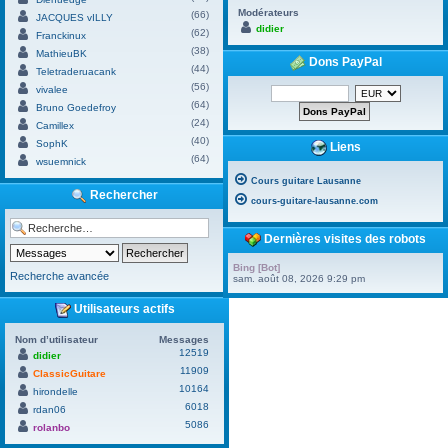
Modérateurs
(66)
JACQUES vILLY
didier
(62)
Franckinux
(38)
MathieuBK
Dons PayPal
(44)
Teletraderuacank
(56)
vivalee
(64)
Bruno Goedefroy
(24)
Camillex
(40)
SophK
Liens
(64)
wsuemnick
Cours guitare Lausanne
Rechercher
cours-guitare-lausanne.com
Dernières visites des robots
Bing [Bot]
Recherche avancée
sam. août 08, 2026 9:29 pm
Utilisateurs actifs
Nom d’utilisateur
Messages
12519
didier
11909
ClassicGuitare
10164
hirondelle
6018
rdan06
5086
rolanbo