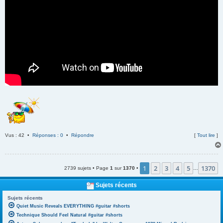
Vus : 42 •
Réponses : 0
•
Répondre
[
Tout lire
]
1
2
3
4
5
1370
2739 sujets • Page
1
sur
1370
•
…
Sujets récents
Sujets récents
Quiet Music Reveals EVERYTHING #guitar #shorts
Technique Should Feel Natural #guitar #shorts