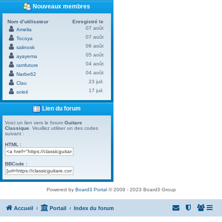
Nouveaux membres
Nom d’utilisateur
Enregistré le
07 août
Amelia
07 août
Tocoya
06 août
salinosk
05 août
ayayema
04 août
ramfuture
04 août
Narbe62
23 juil.
Clau
17 juil.
soleil
Lien du forum
Voici un lien vers le forum
Guitare
Classique
. Veuillez utiliser un des codes
suivant :
HTML :
BBCode :
Powered by
Board3 Portal
© 2009 - 2023 Board3 Group
Accueil
Portail
Index du forum