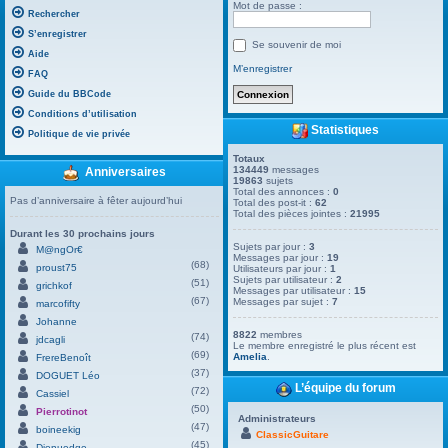
Mot de passe :
Rechercher
S’enregistrer
Se souvenir de moi
Aide
M’enregistrer
FAQ
Guide du BBCode
Conditions d’utilisation
Statistiques
Politique de vie privée
Totaux
134449
messages
Anniversaires
19863
sujets
Total des annonces :
0
Pas d’anniversaire à fêter aujourd’hui
Total des post-it :
62
Total des pièces jointes :
21995
Durant les 30 prochains jours
Sujets par jour :
3
M@ngOr€
Messages par jour :
19
(68)
proust75
Utilisateurs par jour :
1
Sujets par utilisateur :
2
(51)
grichkof
Messages par utilisateur :
15
(67)
Messages par sujet :
7
marcofifty
Johanne
8822
membres
(74)
jdcagli
Le membre enregistré le plus récent est
(69)
Amelia
.
FrereBenoît
(37)
DOGUET Léo
L’équipe du forum
(72)
Cassiel
(50)
Pierrotinot
Administrateurs
(47)
boineekig
ClassicGuitare
(45)
Dienuedge