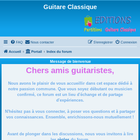
Guitare Classique
FAQ
Nous contacter
S’enregistrer
Connexion
Accueil
Portail
Index du forum
Message de bienvenue
Chers amis guitaristes,
Nous avons le plaisir de vous accueillir dans cet espace dédié à
notre passion commune. Que vous soyez débutant ou musicien
confirmé, ce forum est un lieu d'échange et de partage
d'expériences.
N'hésitez pas à vous connecter, à poser vos questions et à partager
vos connaissances. Ensemble, enrichissons-nous mutuellement !
Avant de plonger dans les discussions, nous vous invitons à lire
les
règles
du forum.