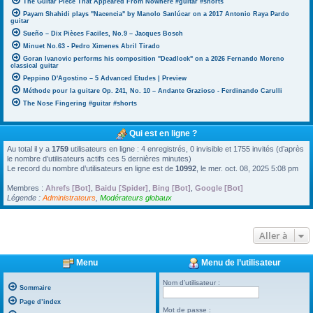
The Guitar Piece That Appeared From Nowhere #guitar #shorts
Payam Shahidi plays "Nacencia" by Manolo Sanlúcar on a 2017 Antonio Raya Pardo
guitar
Sueño – Dix Pièces Faciles, No.9 – Jacques Bosch
Minuet No.63 - Pedro Ximenes Abril Tirado
Goran Ivanovic performs his composition "Deadlock" on a 2026 Fernando Moreno
classical guitar
Peppino D'Agostino – 5 Advanced Etudes | Preview
Méthode pour la guitare Op. 241, No. 10 – Andante Grazioso - Ferdinando Carulli
The Nose Fingering #guitar #shorts
Qui est en ligne ?
Au total il y a
1759
utilisateurs en ligne : 4 enregistrés, 0 invisible et 1755 invités (d’après
le nombre d’utilisateurs actifs ces 5 dernières minutes)
Le record du nombre d’utilisateurs en ligne est de
10992
, le mer. oct. 08, 2025 5:08 pm
Membres :
Ahrefs [Bot]
,
Baidu [Spider]
,
Bing [Bot]
,
Google [Bot]
Légende :
Administrateurs
,
Modérateurs globaux
Aller à
Menu
Menu de l’utilisateur
Nom d’utilisateur :
Sommaire
Page d’index
Mot de passe :