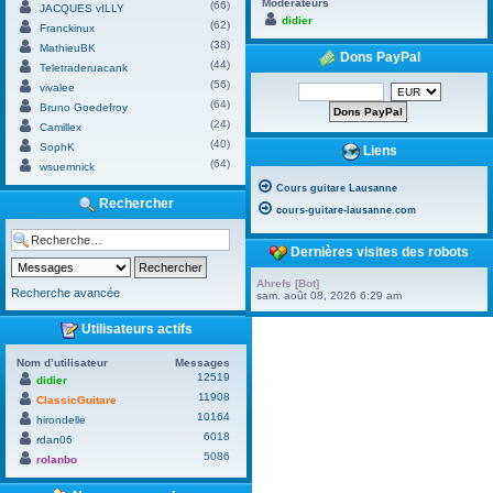
Modérateurs
(66)
JACQUES vILLY
didier
(62)
Franckinux
(38)
MathieuBK
Dons PayPal
(44)
Teletraderuacank
(56)
vivalee
(64)
Bruno Goedefroy
(24)
Camillex
(40)
SophK
Liens
(64)
wsuemnick
Cours guitare Lausanne
Rechercher
cours-guitare-lausanne.com
Dernières visites des robots
Ahrefs [Bot]
Recherche avancée
sam. août 08, 2026 6:29 am
Utilisateurs actifs
Nom d’utilisateur
Messages
12519
didier
11908
ClassicGuitare
10164
hirondelle
6018
rdan06
5086
rolanbo