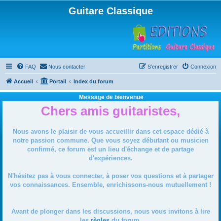
Guitare Classique
FAQ
Nous contacter
S’enregistrer
Connexion
Accueil
Portail
Index du forum
Message de bienvenue
Chers amis guitaristes,
Nous avons le plaisir de vous accueillir dans cet espace dédié à
notre passion commune. Que vous soyez débutant ou musicien
confirmé, ce forum est un lieu d'échange et de partage
d'expériences.
N'hésitez pas à vous connecter, à poser vos questions et à partager
vos connaissances. Ensemble, enrichissons-nous mutuellement !
Avant de plonger dans les discussions, nous vous invitons à lire
les
règles
du forum.