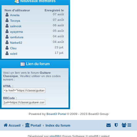
Nouveaux membres
Nom d’utilisateur
Enregistré le
07 août
Amelia
07 août
Tocoya
06 août
salinosk
05 août
ayayema
04 août
ramfuture
04 août
Narbe62
23 juil.
Clau
17 juil.
soleil
Lien du forum
Voici un lien vers le forum
Guitare
Classique
. Veuillez utiliser un des codes
suivant :
HTML :
BBCode :
Powered by
Board3 Portal
© 2009 - 2023 Board3 Group
Accueil
Portail
Index du forum
Développé par
phpBB
® Forum Software © phpBB Limited