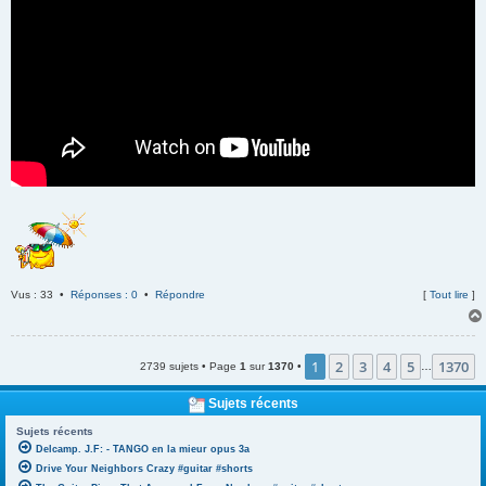
Vus : 33 •
Réponses : 0
•
Répondre
[
Tout lire
]
1
2
3
4
5
1370
2739 sujets • Page
1
sur
1370
•
…
Sujets récents
Sujets récents
Delcamp. J.F: - TANGO en la mieur opus 3a
Drive Your Neighbors Crazy #guitar #shorts