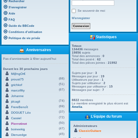
Rechercher
S’enregistrer
Se souvenir de moi
Aide
M’enregistrer
FAQ
Guide du BBCode
Conditions d’utilisation
Statistiques
Politique de vie privée
Totaux
134436
messages
Anniversaires
19856
sujets
Total des annonces :
0
Pas d’anniversaire à fêter aujourd’hui
Total des post-it :
62
Total des pièces jointes :
21992
Durant les 30 prochains jours
Sujets par jour :
3
M@ngOr€
Messages par jour :
19
(68)
proust75
Utilisateurs par jour :
1
Sujets par utilisateur :
2
(51)
grichkof
Messages par utilisateur :
15
(67)
Messages par sujet :
7
marcofifty
Johanne
8822
membres
(74)
jdcagli
Le membre enregistré le plus récent est
(69)
Amelia
.
FrereBenoît
(37)
DOGUET Léo
L’équipe du forum
(72)
Cassiel
(50)
Pierrotinot
Administrateurs
(47)
boineekig
ClassicGuitare
(45)
Dienuedge