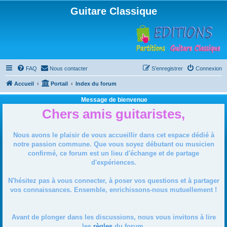
Guitare Classique
FAQ
Nous contacter
S’enregistrer
Connexion
Accueil
Portail
Index du forum
Message de bienvenue
Chers amis guitaristes,
Nous avons le plaisir de vous accueillir dans cet espace dédié à
notre passion commune. Que vous soyez débutant ou musicien
confirmé, ce forum est un lieu d'échange et de partage
d'expériences.
N'hésitez pas à vous connecter, à poser vos questions et à partager
vos connaissances. Ensemble, enrichissons-nous mutuellement !
Avant de plonger dans les discussions, nous vous invitons à lire
les
règles
du forum.