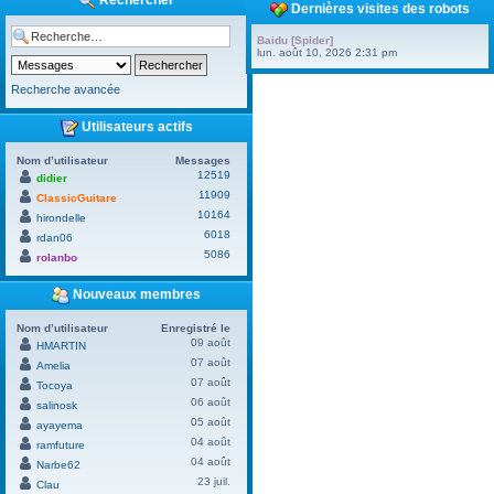
Rechercher
Dernières visites des robots
Baidu [Spider]
lun. août 10, 2026 2:31 pm
Recherche avancée
Utilisateurs actifs
Nom d’utilisateur
Messages
12519
didier
11909
ClassicGuitare
10164
hirondelle
6018
rdan06
5086
rolanbo
Nouveaux membres
Nom d’utilisateur
Enregistré le
09 août
HMARTIN
07 août
Amelia
07 août
Tocoya
06 août
salinosk
05 août
ayayema
04 août
ramfuture
04 août
Narbe62
23 juil.
Clau