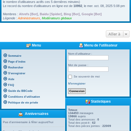
le nombre d’utilisateurs actifs ces 5 dernières minutes)
Le record du nombre d’utilisateurs en ligne est de
10992
, le mer. oct. 08, 2025 5:08 pm
Membres :
Ahrefs [Bot]
,
Baidu [Spider]
,
Bing [Bot]
,
Google [Bot]
Légende :
Administrateurs
,
Modérateurs globaux
Aller à
Menu
Menu de l’utilisateur
Nom d’utilisateur :
Sommaire
Page d’index
Mot de passe :
Rechercher
S’enregistrer
Se souvenir de moi
Aide
M’enregistrer
FAQ
Guide du BBCode
Conditions d’utilisation
Statistiques
Politique de vie privée
Totaux
134453
messages
Anniversaires
19866
sujets
Total des annonces :
0
Pas d’anniversaire à fêter aujourd’hui
Total des post-it :
62
Total des pièces jointes :
22009