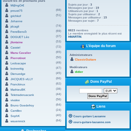
Durant les 30 prochains jours
Sujets par jour :
3
M@ngOr€
Messages par jour :
19
(68)
proust75
Utilisateurs par jour :
1
Sujets par utilisateur :
2
(51)
grichkof
Messages par utilisateur :
15
Messages par sujet :
7
Johanne
(74)
jdcagli
8823
membres
(69)
FrereBenoît
Le membre enregistré le plus récent est
(37)
HMARTIN
.
DOGUET Léo
(53)
jfontaine
L’équipe du forum
(72)
Cassiel
(65)
Manu Cavalier
Administrateurs
(50)
Pierrotinot
ClassicGuitare
(49)
Ledoacape
Modérateurs
(47)
boineekig
didier
(45)
Dienuedge
(66)
JACQUES vILLY
Dons PayPal
(62)
Franckinux
(38)
MathieuBK
(44)
Teletraderuacank
(56)
vivalee
(64)
Bruno Goedefroy
Liens
(24)
Camillex
(40)
SophK
Cours guitare Lausanne
(64)
wsuemnick
cours-guitare-lausanne.com