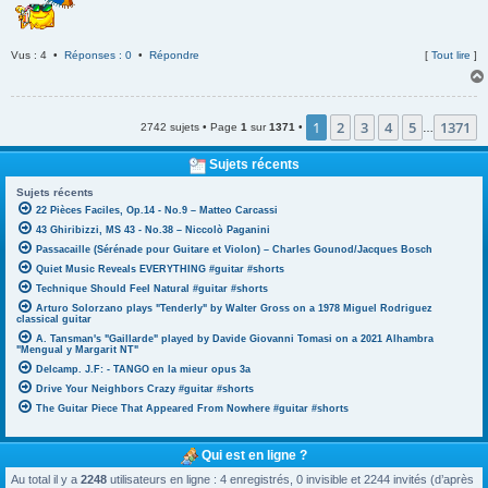
Vus : 4 •
Réponses : 0
•
Répondre
[
Tout lire
]
1
2
3
4
5
1371
2742 sujets • Page
1
sur
1371
•
…
Sujets récents
Sujets récents
22 Pièces Faciles, Op.14 - No.9 – Matteo Carcassi
43 Ghiribizzi, MS 43 - No.38 – Niccolò Paganini
Passacaille (Sérénade pour Guitare et Violon) – Charles Gounod/Jacques Bosch
Quiet Music Reveals EVERYTHING #guitar #shorts
Technique Should Feel Natural #guitar #shorts
Arturo Solorzano plays "Tenderly" by Walter Gross on a 1978 Miguel Rodriguez
classical guitar
A. Tansman's "Gaillarde" played by Davide Giovanni Tomasi on a 2021 Alhambra
"Mengual y Margarit NT"
Delcamp. J.F: - TANGO en la mieur opus 3a
Drive Your Neighbors Crazy #guitar #shorts
The Guitar Piece That Appeared From Nowhere #guitar #shorts
Qui est en ligne ?
Au total il y a
2248
utilisateurs en ligne : 4 enregistrés, 0 invisible et 2244 invités (d’après