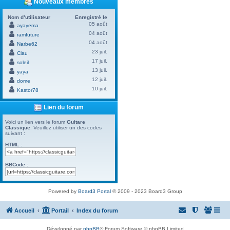
Nouveaux membres
Nom d’utilisateur
Enregistré le
05 août
ayayema
04 août
ramfuture
04 août
Narbe62
23 juil.
Clau
17 juil.
soleil
13 juil.
yaya
12 juil.
dome
10 juil.
Kastor78
Lien du forum
Voici un lien vers le forum
Guitare
Classique
. Veuillez utiliser un des codes
suivant :
HTML :
BBCode :
Powered by
Board3 Portal
© 2009 - 2023 Board3 Group
Accueil
Portail
Index du forum
Développé par
phpBB
® Forum Software © phpBB Limited