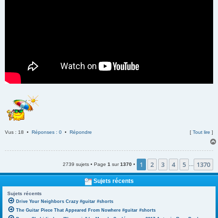
Vus : 18 •
Réponses : 0
•
Répondre
[
Tout lire
]
1
2
3
4
5
1370
2739 sujets • Page
1
sur
1370
•
…
Sujets récents
Sujets récents
Drive Your Neighbors Crazy #guitar #shorts
The Guitar Piece That Appeared From Nowhere #guitar #shorts