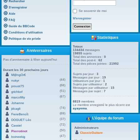
Rechercher
S’enregistrer
Se souvenir de moi
Aide
M’enregistrer
FAQ
Guide du BBCode
Conditions d’utilisation
Statistiques
Politique de vie privée
Totaux
134434
messages
Anniversaires
19855
sujets
Total des annonces :
0
Pas d’anniversaire à fêter aujourd’hui
Total des post-it :
62
Total des pièces jointes :
21992
Durant les 30 prochains jours
Sujets par jour :
3
M@ngOr€
Messages par jour :
19
(44)
nukyr
Utilisateurs par jour :
1
Sujets par utilisateur :
2
(68)
proust75
Messages par utilisateur :
15
(51)
Messages par sujet :
7
grichkof
(67)
marcofifty
8819
membres
Johanne
Le membre enregistré le plus récent est
(74)
ayayema
.
jdcagli
(69)
FrereBenoît
L’équipe du forum
(37)
DOGUET Léo
(72)
Cassiel
Administrateurs
(50)
Pierrotinot
ClassicGuitare
(47)
boineekig