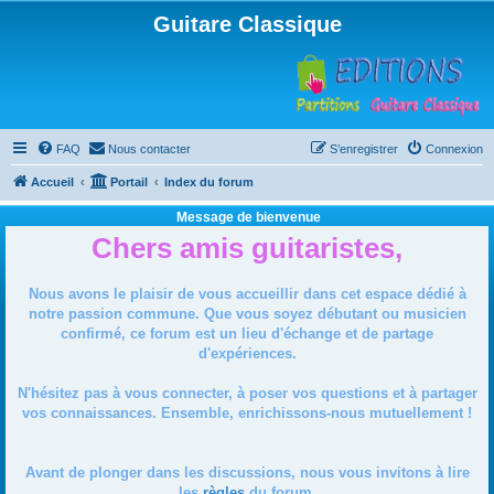
Guitare Classique
FAQ
Nous contacter
S’enregistrer
Connexion
Accueil
Portail
Index du forum
Message de bienvenue
Chers amis guitaristes,
Nous avons le plaisir de vous accueillir dans cet espace dédié à
notre passion commune. Que vous soyez débutant ou musicien
confirmé, ce forum est un lieu d'échange et de partage
d'expériences.
N'hésitez pas à vous connecter, à poser vos questions et à partager
vos connaissances. Ensemble, enrichissons-nous mutuellement !
Avant de plonger dans les discussions, nous vous invitons à lire
les
règles
du forum.