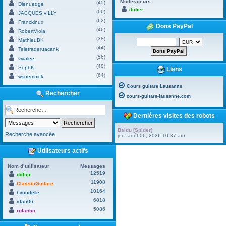
Modérateurs
(45)
Dienuedge
didier
(66)
JACQUES vILLY
(62)
Franckinux
Dons PayPal
(46)
RobertViola
(38)
MathieuBK
(44)
Teletraderuacank
(56)
vivalee
(40)
SophK
Liens
(64)
wsuemnick
Cours guitare Lausanne
Rechercher
cours-guitare-lausanne.com
Dernières visites des robots
Baidu [Spider]
Recherche avancée
jeu. août 06, 2026 10:37 am
Utilisateurs actifs
Nom d’utilisateur
Messages
12519
didier
11908
ClassicGuitare
10164
hirondelle
6018
rdan06
5086
rolanbo