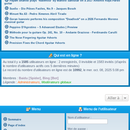
Payam Shahidi plays "Nacencia" by Manolo Sanlúcar on a 2017 Antonio Raya Pardo
guitar
Sueño – Dix Pièces Faciles, No.9 – Jacques Bosch
Minuet No.63 - Pedro Ximenes Abril Tirado
Goran Ivanovic performs his composition "Deadlock" on a 2026 Fernando Moreno
classical guitar
Peppino D'Agostino – 5 Advanced Etudes | Preview
Méthode pour la guitare Op. 241, No. 10 – Andante Grazioso - Ferdinando Carulli
The Nose Fingering #guitar #shorts
Precision Fixes the Chord #guitar #shorts
Qui est en ligne ?
Au total il y a
1585
utilisateurs en ligne : 2 enregistrés, 0 invisible et 1583 invités (d’après
le nombre d’utilisateurs actifs ces 5 dernières minutes)
Le record du nombre d’utilisateurs en ligne est de
10992
, le mer. oct. 08, 2025 5:08 pm
Membres :
Baidu [Spider]
,
Bing [Bot]
Légende :
Administrateurs
,
Modérateurs globaux
Aller à
Menu
Menu de l’utilisateur
Nom d’utilisateur :
Sommaire
Page d’index
Mot de passe :