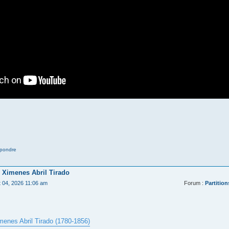
pondre
 Ximenes Abril Tirado
t 04, 2026 11:06 am
Forum :
Partition
menes Abril Tirado (1780-1856)