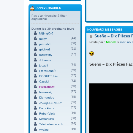
ANNIVERSAIRES
Pas d’anniversaire à fêter
aujourd’hui
Durant les 30 prochains jours
NOUVEAUX MESSAGES
M@ngOr€
M
Sueño – Dix Pièces 
(44)
nukyr
e
Posté par :
Marieh
»
mar. aoû
(68)
s
proust75
s
(51)
grichkof
a
(67)
marcofifty
g
Johanne
e
Sueño – Dix Pièces Faci
(74)
jdcagli
(69)
FrereBenoît
(37)
DOGUET Léo
(72)
Cassiel
(50)
Pierrotinot
(47)
boineekig
(45)
Dienuedge
(66)
JACQUES vILLY
(62)
Franckinux
(46)
RobertViola
(38)
MathieuBK
(44)
Teletraderuacank
(56)
vivalee