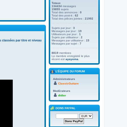
Totaux
134434
messages
19855
sujets
Total des annonces :
0
Total des post-it :
62
Total des pièces jointes :
21992
Sujets par jour :
3
Messages par jour :
19
Utilisateurs par jour :
1
Sujets par utilisateur :
2
s classées par titre et niveau
Messages par utilisateur :
15
Messages par sujet :
7
8819
membres
Le membre enregistré le plus
récent est
ayayema
.
L’ÉQUIPE DU FORUM
Administrateurs
ClassicGuitare
Modérateurs
didier
DONS PAYPAL