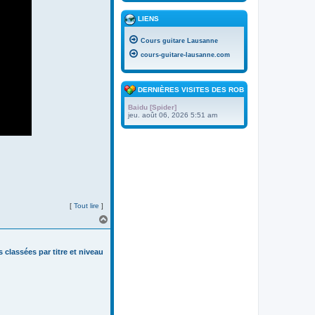
LIENS
Cours guitare Lausanne
cours-guitare-lausanne.com
DERNIÈRES VISITES DES ROBOTS
Baidu [Spider]
jeu. août 06, 2026 5:51 am
[
Tout lire
]
H
a
u
t
s classées par titre et niveau