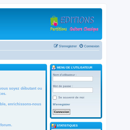
S’enregistrer
Connexion
MENU DE L’UTILISATEUR
Nom d’utilisateur :
Mot de passe :
 vous soyez débutant ou
ces.
Se souvenir de moi
mble, enrichissons-nous
M’enregistrer
forum.
STATISTIQUES