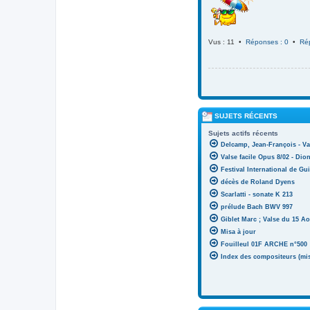
Vus : 11 •
Réponses : 0
•
Ré
SUJETS RÉCENTS
Sujets actifs récents
Delcamp, Jean-François - Va
Valse facile Opus 8/02 - Di
Festival International de Gui
décès de Roland Dyens
Scarlatti - sonate K 213
prélude Bach BWV 997
Giblet Marc ; Valse du 15 Ao
Misa à jour
Fouilleul 01F ARCHE n°500
Index des compositeurs (mise