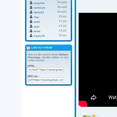
05 août
ayayema
04 août
ramfuture
04 août
Narbe62
23 juil.
Clau
17 juil.
soleil
13 juil.
yaya
12 juil.
dome
10 juil.
Kastor78
LIEN DU FORUM
Voici un lien vers le forum
Guitare
Classique
. Veuillez utiliser un des
codes suivant :
HTML :
BBCode :