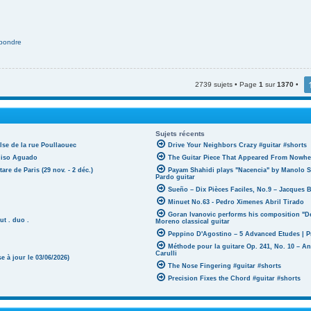
pondre
2739 sujets • Page
1
sur
1370
•
Sujets récents
lse de la rue Poullaouec
Drive Your Neighbors Crazy #guitar #shorts
oniso Aguado
The Guitar Piece That Appeared From Nowher
tare de Paris (29 nov. - 2 déc.)
Payam Shahidi plays "Nacencia" by Manolo S
Pardo guitar
Sueño – Dix Pièces Faciles, No.9 – Jacques 
Minuet No.63 - Pedro Ximenes Abril Tirado
Goran Ivanovic performs his composition "D
ut . duo .
Moreno classical guitar
Peppino D'Agostino – 5 Advanced Etudes | P
Méthode pour la guitare Op. 241, No. 10 – A
Carulli
 à jour le 03/06/2026)
The Nose Fingering #guitar #shorts
Precision Fixes the Chord #guitar #shorts