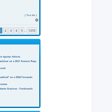
[
Tout lire
]
H
a
u
1
2
3
4
5
1370
t
…
e #guitar #shorts
anlúcar on a 2017 Antonio Raya
Bosch
eadlock" on a 2026 Fernando
review
ndante Grazioso - Ferdinando