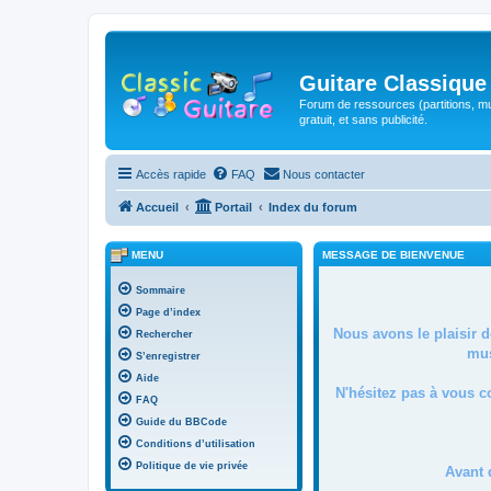
Guitare Classique
Forum de ressources (partitions, mu
gratuit, et sans publicité.
Accès rapide
FAQ
Nous contacter
Accueil
Portail
Index du forum
MENU
MESSAGE DE BIENVENUE
Sommaire
Page d’index
Nous avons le plaisir 
Rechercher
mus
S’enregistrer
Aide
N'hésitez pas à vous c
FAQ
Guide du BBCode
Conditions d’utilisation
Politique de vie privée
Avant 