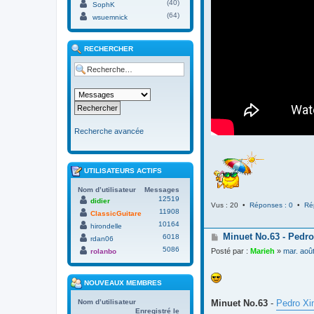
(40)
SophK
(64)
wsuemnick
RECHERCHER
Recherche avancée
UTILISATEURS ACTIFS
Nom d’utilisateur
Messages
12519
didier
Vus : 20 •
Réponses : 0
•
Ré
11908
ClassicGuitare
10164
hirondelle
M
Minuet No.63 - Pedro
6018
rdan06
e
5086
Posté par :
Marieh
»
mar. aoû
rolanbo
s
s
a
NOUVEAUX MEMBRES
g
e
Minuet No.63
-
Pedro Xi
Nom d’utilisateur
Enregistré le