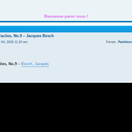
Bienvenue parmi nous !
Faciles, No.9 – Jacques Bosch
t 04, 2026 11:20 am
Forum :
Partition
les, No.9
–
Bosch, Jacques