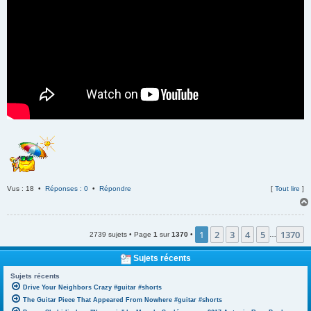
Vus : 18 •
Réponses : 0
•
Répondre
[
Tout lire
]
1
2
3
4
5
1370
2739 sujets • Page
1
sur
1370
•
…
Sujets récents
Sujets récents
Drive Your Neighbors Crazy #guitar #shorts
The Guitar Piece That Appeared From Nowhere #guitar #shorts