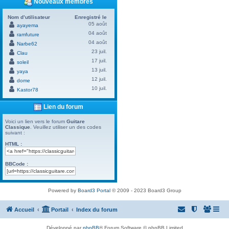
Nouveaux membres
Nom d’utilisateur
Enregistré le
05 août
ayayema
04 août
ramfuture
04 août
Narbe62
23 juil.
Clau
17 juil.
soleil
13 juil.
yaya
12 juil.
dome
10 juil.
Kastor78
Lien du forum
Voici un lien vers le forum
Guitare
Classique
. Veuillez utiliser un des codes
suivant :
HTML :
BBCode :
Powered by
Board3 Portal
© 2009 - 2023 Board3 Group
Accueil
Portail
Index du forum
Développé par
phpBB
® Forum Software © phpBB Limited