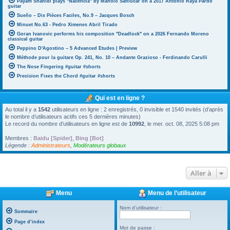
Payam Shahidi plays "Nacencia" by Manolo Sanlúcar on a 2017 Antonio Raya Pardo
guitar
Sueño – Dix Pièces Faciles, No.9 – Jacques Bosch
Minuet No.63 - Pedro Ximenes Abril Tirado
Goran Ivanovic performs his composition "Deadlock" on a 2026 Fernando Moreno
classical guitar
Peppino D'Agostino – 5 Advanced Etudes | Preview
Méthode pour la guitare Op. 241, No. 10 – Andante Grazioso - Ferdinando Carulli
The Nose Fingering #guitar #shorts
Precision Fixes the Chord #guitar #shorts
Qui est en ligne ?
Au total il y a
1542
utilisateurs en ligne : 2 enregistrés, 0 invisible et 1540 invités (d’après
le nombre d’utilisateurs actifs ces 5 dernières minutes)
Le record du nombre d’utilisateurs en ligne est de
10992
, le mer. oct. 08, 2025 5:08 pm
Membres :
Baidu [Spider]
,
Bing [Bot]
Légende :
Administrateurs
,
Modérateurs globaux
Aller à
Menu
Menu de l’utilisateur
Nom d’utilisateur :
Sommaire
Page d’index
Mot de passe :