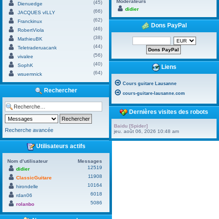
Modérateurs
(45)
Dienuedge
didier
(66)
JACQUES vILLY
(62)
Franckinux
Dons PayPal
(46)
RobertViola
(38)
MathieuBK
(44)
Teletraderuacank
(56)
vivalee
(40)
SophK
Liens
(64)
wsuemnick
Cours guitare Lausanne
Rechercher
cours-guitare-lausanne.com
Dernières visites des robots
Baidu [Spider]
Recherche avancée
jeu. août 06, 2026 10:48 am
Utilisateurs actifs
Nom d’utilisateur
Messages
12519
didier
11908
ClassicGuitare
10164
hirondelle
6018
rdan06
5086
rolanbo