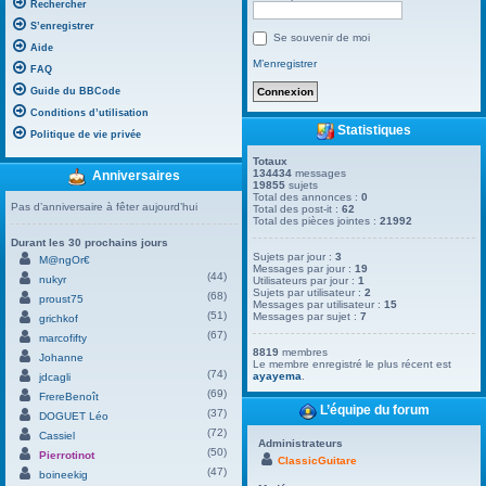
Rechercher
S’enregistrer
Se souvenir de moi
Aide
M’enregistrer
FAQ
Guide du BBCode
Conditions d’utilisation
Statistiques
Politique de vie privée
Totaux
134434
messages
Anniversaires
19855
sujets
Total des annonces :
0
Pas d’anniversaire à fêter aujourd’hui
Total des post-it :
62
Total des pièces jointes :
21992
Durant les 30 prochains jours
Sujets par jour :
3
M@ngOr€
Messages par jour :
19
(44)
nukyr
Utilisateurs par jour :
1
Sujets par utilisateur :
2
(68)
proust75
Messages par utilisateur :
15
(51)
Messages par sujet :
7
grichkof
(67)
marcofifty
8819
membres
Johanne
Le membre enregistré le plus récent est
(74)
ayayema
.
jdcagli
(69)
FrereBenoît
L’équipe du forum
(37)
DOGUET Léo
(72)
Cassiel
Administrateurs
(50)
Pierrotinot
ClassicGuitare
(47)
boineekig