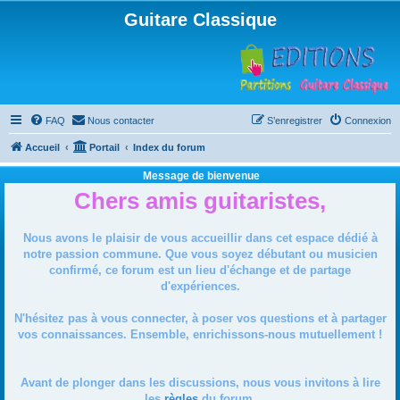
Guitare Classique
FAQ
Nous contacter
S’enregistrer
Connexion
Accueil
Portail
Index du forum
Message de bienvenue
Chers amis guitaristes,
Nous avons le plaisir de vous accueillir dans cet espace dédié à
notre passion commune. Que vous soyez débutant ou musicien
confirmé, ce forum est un lieu d'échange et de partage
d'expériences.
N'hésitez pas à vous connecter, à poser vos questions et à partager
vos connaissances. Ensemble, enrichissons-nous mutuellement !
Avant de plonger dans les discussions, nous vous invitons à lire
les
règles
du forum.