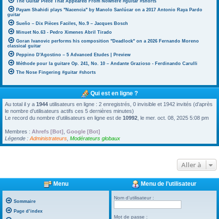
The Guitar Piece That Appeared From Nowhere #guitar #shorts
Payam Shahidi plays "Nacencia" by Manolo Sanlúcar on a 2017 Antonio Raya Pardo
guitar
Sueño – Dix Pièces Faciles, No.9 – Jacques Bosch
Minuet No.63 - Pedro Ximenes Abril Tirado
Goran Ivanovic performs his composition "Deadlock" on a 2026 Fernando Moreno
classical guitar
Peppino D'Agostino – 5 Advanced Etudes | Preview
Méthode pour la guitare Op. 241, No. 10 – Andante Grazioso - Ferdinando Carulli
The Nose Fingering #guitar #shorts
Qui est en ligne ?
Au total il y a
1944
utilisateurs en ligne : 2 enregistrés, 0 invisible et 1942 invités (d’après
le nombre d’utilisateurs actifs ces 5 dernières minutes)
Le record du nombre d’utilisateurs en ligne est de
10992
, le mer. oct. 08, 2025 5:08 pm
Membres :
Ahrefs [Bot]
,
Google [Bot]
Légende :
Administrateurs
,
Modérateurs globaux
Aller à
Menu
Menu de l’utilisateur
Nom d’utilisateur :
Sommaire
Page d’index
Mot de passe :