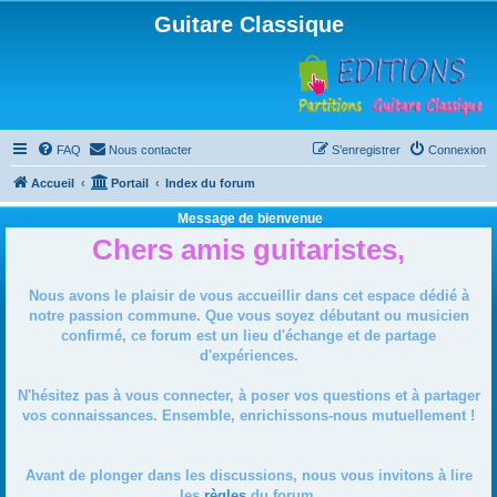
Guitare Classique
FAQ
Nous contacter
S’enregistrer
Connexion
Accueil
Portail
Index du forum
Message de bienvenue
Chers amis guitaristes,
Nous avons le plaisir de vous accueillir dans cet espace dédié à
notre passion commune. Que vous soyez débutant ou musicien
confirmé, ce forum est un lieu d'échange et de partage
d'expériences.
N'hésitez pas à vous connecter, à poser vos questions et à partager
vos connaissances. Ensemble, enrichissons-nous mutuellement !
Avant de plonger dans les discussions, nous vous invitons à lire
les
règles
du forum.