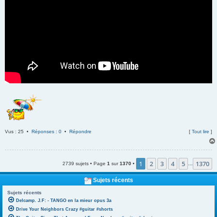
Vus : 25 •
Réponses : 0
•
Répondre
[
Tout lire
]
1
2
3
4
5
1370
2739 sujets • Page
1
sur
1370
•
…
Sujets récents
Sujets récents
Delcamp. J.F: - TANGO en la mieur opus 3a
Drive Your Neighbors Crazy #guitar #shorts