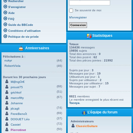
Rechercher
S’enregistrer
Se souvenir de moi
Aide
M’enregistrer
FAQ
Guide du BBCode
Conditions d’utilisation
Statistiques
Politique de vie privée
Totaux
134436
messages
Anniversaires
19856
sujets
Total des annonces :
0
Félicitations à :
Total des post-it :
62
nukyr
(44)
Total des pièces jointes :
21992
RobertViola
(46)
Sujets par jour :
3
Messages par jour :
19
Utilisateurs par jour :
1
Durant les 30 prochains jours
Sujets par utilisateur :
2
M@ngOr€
Messages par utilisateur :
15
(68)
Messages par sujet :
7
proust75
(51)
grichkof
8821
membres
(67)
marcofifty
Le membre enregistré le plus récent est
Tocoya
.
Johanne
(74)
jdcagli
L’équipe du forum
(69)
FrereBenoît
(37)
DOGUET Léo
Administrateurs
(72)
Cassiel
ClassicGuitare
(50)
Pierrotinot