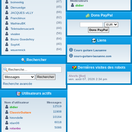
Modérateurs
(47)
boineekig
didier
(45)
Dienuedge
(66)
JACQUES vILLY
Dons PayPal
(62)
Franckinux
(38)
MathieuBK
(44)
Teletraderuacank
(56)
vivalee
(64)
Bruno Goedefroy
Liens
(40)
SophK
(64)
wsuemnick
Cours guitare Lausanne
cours-guitare-lausanne.com
Rechercher
Dernières visites des robots
Ahrefs [Bot]
ven. août 07, 2026 2:34 pm
Recherche avancée
Utilisateurs actifs
Nom d’utilisateur
Messages
12519
didier
11908
ClassicGuitare
10164
hirondelle
6018
rdan06
5086
rolanbo