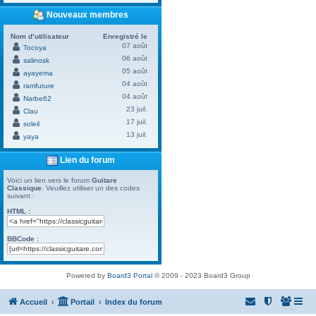
Nouveaux membres
Nom d’utilisateur
Enregistré le
07 août
Tocoya
06 août
salinosk
05 août
ayayema
04 août
ramfuture
04 août
Narbe62
23 juil.
Clau
17 juil.
soleil
13 juil.
yaya
Lien du forum
Voici un lien vers le forum
Guitare
Classique
. Veuillez utiliser un des codes
suivant :
HTML :
BBCode :
Powered by
Board3 Portal
© 2009 - 2023 Board3 Group
Accueil
Portail
Index du forum