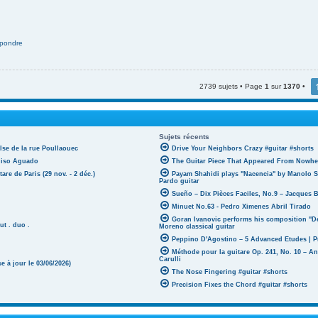
pondre
2739 sujets • Page
1
sur
1370
•
Sujets récents
lse de la rue Poullaouec
Drive Your Neighbors Crazy #guitar #shorts
oniso Aguado
The Guitar Piece That Appeared From Nowher
tare de Paris (29 nov. - 2 déc.)
Payam Shahidi plays "Nacencia" by Manolo S
Pardo guitar
Sueño – Dix Pièces Faciles, No.9 – Jacques 
Minuet No.63 - Pedro Ximenes Abril Tirado
Goran Ivanovic performs his composition "D
ut . duo .
Moreno classical guitar
Peppino D'Agostino – 5 Advanced Etudes | P
Méthode pour la guitare Op. 241, No. 10 – A
Carulli
 à jour le 03/06/2026)
The Nose Fingering #guitar #shorts
Precision Fixes the Chord #guitar #shorts