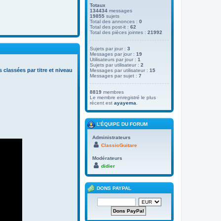
Totaux
134434
messages
19855
sujets
Total des annonces :
0
Total des post-it :
62
Total des pièces jointes :
21992
Sujets par jour :
3
Messages par jour :
19
Utilisateurs par jour :
1
Sujets par utilisateur :
2
s classées par titre et niveau
Messages par utilisateur :
15
Messages par sujet :
7
8819
membres
Le membre enregistré le plus
récent est
ayayema
.
L’ÉQUIPE DU FORUM
Administrateurs
ClassicGuitare
Modérateurs
didier
DONS PAYPAL