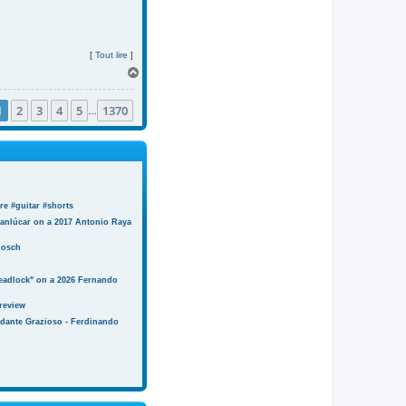
[
Tout lire
]
H
a
u
1
2
3
4
5
1370
t
…
e #guitar #shorts
anlúcar on a 2017 Antonio Raya
Bosch
eadlock" on a 2026 Fernando
review
ndante Grazioso - Ferdinando