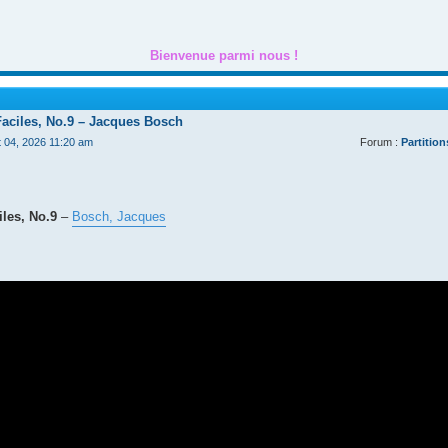
Bienvenue parmi nous !
Faciles, No.9 – Jacques Bosch
t 04, 2026 11:20 am
Forum :
Partition
les, No.9
–
Bosch, Jacques