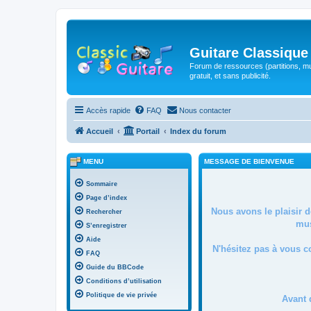
Guitare Classique
Forum de ressources (partitions, mu
gratuit, et sans publicité.
Accès rapide
FAQ
Nous contacter
Accueil
Portail
Index du forum
MENU
MESSAGE DE BIENVENUE
Sommaire
Page d’index
Nous avons le plaisir 
Rechercher
mus
S’enregistrer
Aide
N'hésitez pas à vous c
FAQ
Guide du BBCode
Conditions d’utilisation
Politique de vie privée
Avant 