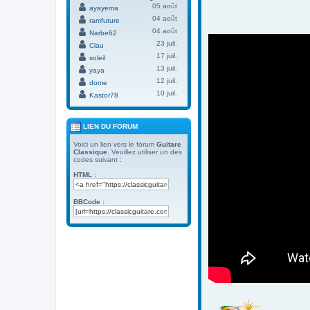
05 août
ayayema
04 août
ramfuture
04 août
Narbe62
23 juil.
Clau
17 juil.
soleil
13 juil.
yaya
12 juil.
dome
10 juil.
Kastor78
LIEN DU FORUM
Voici un lien vers le forum
Guitare
Classique
. Veuillez utiliser un des
codes suivant :
HTML :
BBCode :