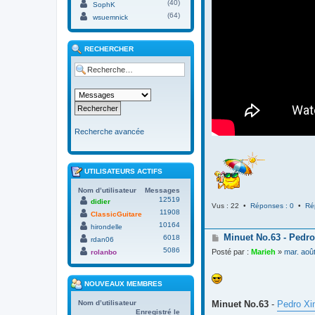
(40)
SophK
(64)
wsuemnick
RECHERCHER
Recherche avancée
UTILISATEURS ACTIFS
Nom d’utilisateur
Messages
12519
didier
Vus : 22 •
Réponses : 0
•
Ré
11908
ClassicGuitare
10164
hirondelle
M
Minuet No.63 - Pedro
6018
rdan06
e
5086
Posté par :
Marieh
»
mar. aoû
rolanbo
s
s
a
NOUVEAUX MEMBRES
g
e
Minuet No.63
-
Pedro Xi
Nom d’utilisateur
Enregistré le