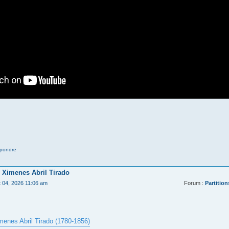
pondre
 Ximenes Abril Tirado
t 04, 2026 11:06 am
Forum :
Partition
menes Abril Tirado (1780-1856)