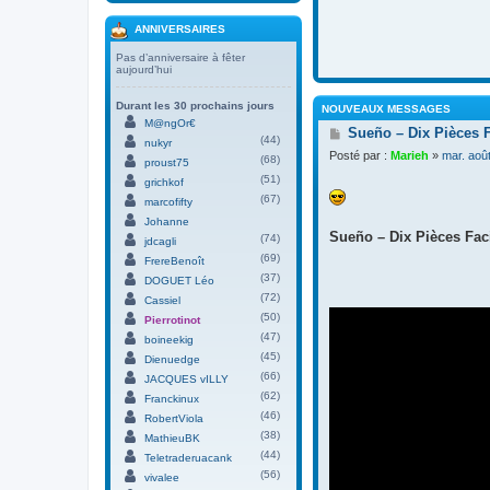
ANNIVERSAIRES
Pas d’anniversaire à fêter
aujourd’hui
Durant les 30 prochains jours
NOUVEAUX MESSAGES
M@ngOr€
M
Sueño – Dix Pièces 
(44)
nukyr
e
Posté par :
Marieh
»
mar. aoû
(68)
s
proust75
s
(51)
grichkof
a
(67)
marcofifty
g
Johanne
e
Sueño – Dix Pièces Faci
(74)
jdcagli
(69)
FrereBenoît
(37)
DOGUET Léo
(72)
Cassiel
(50)
Pierrotinot
(47)
boineekig
(45)
Dienuedge
(66)
JACQUES vILLY
(62)
Franckinux
(46)
RobertViola
(38)
MathieuBK
(44)
Teletraderuacank
(56)
vivalee