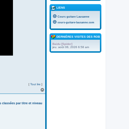
LIENS
Cours guitare Lausanne
cours-guitare-lausanne.com
DERNIÈRES VISITES DES ROBOTS
Baidu [Spider]
jeu. août 06, 2026 6:58 am
[
Tout lire
]
H
a
u
t
s classées par titre et niveau