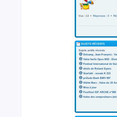
Vus : 13 •
Réponses : 0
•
Ré
SUJETS RÉCENTS
Sujets actifs récents
Delcamp, Jean-François - Va
Valse facile Opus 8/02 - Di
Festival International de Gui
décès de Roland Dyens
Scarlatti - sonate K 213
prélude Bach BWV 997
Giblet Marc ; Valse du 15 Ao
Misa à jour
Fouilleul 01F ARCHE n°500
Index des compositeurs (mise