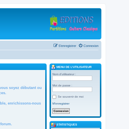
S’enregistrer
Connexion
MENU DE L’UTILISATEUR
Nom d’utilisateur :
Mot de passe :
 vous soyez débutant ou
ces.
Se souvenir de moi
mble, enrichissons-nous
M’enregistrer
forum.
STATISTIQUES