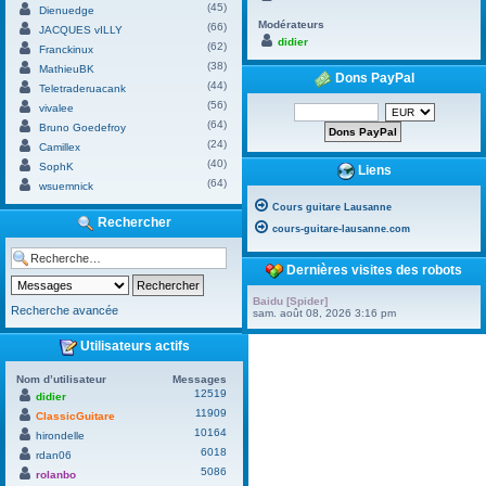
(45)
Dienuedge
Modérateurs
(66)
JACQUES vILLY
didier
(62)
Franckinux
(38)
MathieuBK
Dons PayPal
(44)
Teletraderuacank
(56)
vivalee
(64)
Bruno Goedefroy
(24)
Camillex
(40)
SophK
Liens
(64)
wsuemnick
Cours guitare Lausanne
Rechercher
cours-guitare-lausanne.com
Dernières visites des robots
Baidu [Spider]
Recherche avancée
sam. août 08, 2026 3:16 pm
Utilisateurs actifs
Nom d’utilisateur
Messages
12519
didier
11909
ClassicGuitare
10164
hirondelle
6018
rdan06
5086
rolanbo