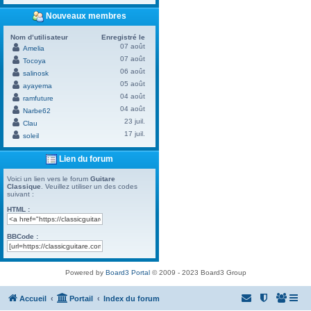
Nouveaux membres
Nom d’utilisateur
Enregistré le
07 août
Amelia
07 août
Tocoya
06 août
salinosk
05 août
ayayema
04 août
ramfuture
04 août
Narbe62
23 juil.
Clau
17 juil.
soleil
Lien du forum
Voici un lien vers le forum
Guitare
Classique
. Veuillez utiliser un des codes
suivant :
HTML :
BBCode :
Powered by
Board3 Portal
© 2009 - 2023 Board3 Group
Accueil
Portail
Index du forum