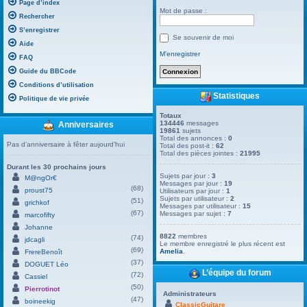
Page d’index
Mot de passe :
Rechercher
S’enregistrer
Se souvenir de moi
Aide
M’enregistrer
FAQ
Guide du BBCode
Conditions d’utilisation
Statistiques
Politique de vie privée
Totaux
134446
messages
Anniversaires
19861
sujets
Total des annonces :
0
Pas d’anniversaire à fêter aujourd’hui
Total des post-it :
62
Total des pièces jointes :
21995
Durant les 30 prochains jours
Sujets par jour :
3
M@ngOr€
Messages par jour :
19
(68)
proust75
Utilisateurs par jour :
1
Sujets par utilisateur :
2
(51)
grichkof
Messages par utilisateur :
15
(67)
Messages par sujet :
7
marcofifty
Johanne
8822
membres
(74)
jdcagli
Le membre enregistré le plus récent est
(69)
Amelia
.
FrereBenoît
(37)
DOGUET Léo
L’équipe du forum
(72)
Cassiel
(50)
Pierrotinot
Administrateurs
(47)
boineekig
ClassicGuitare