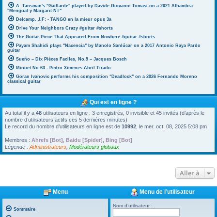
A. Tansman's "Gaillarde" played by Davide Giovanni Tomasi on a 2021 Alhambra
"Mengual y Margarit NT"
Delcamp. J.F: - TANGO en la mieur opus 3a
Drive Your Neighbors Crazy #guitar #shorts
The Guitar Piece That Appeared From Nowhere #guitar #shorts
Payam Shahidi plays "Nacencia" by Manolo Sanlúcar on a 2017 Antonio Raya Pardo
guitar
Sueño – Dix Pièces Faciles, No.9 – Jacques Bosch
Minuet No.63 - Pedro Ximenes Abril Tirado
Goran Ivanovic performs his composition "Deadlock" on a 2026 Fernando Moreno
classical guitar
Qui est en ligne ?
Au total il y a
48
utilisateurs en ligne : 3 enregistrés, 0 invisible et 45 invités (d’après le
nombre d’utilisateurs actifs ces 5 dernières minutes)
Le record du nombre d’utilisateurs en ligne est de
10992
, le mer. oct. 08, 2025 5:08 pm
Membres :
Ahrefs [Bot]
,
Baidu [Spider]
,
Bing [Bot]
Légende :
Administrateurs
,
Modérateurs globaux
Aller à
Menu
Menu de l’utilisateur
Nom d’utilisateur :
Sommaire