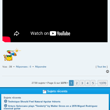
Vus : 39 •
Réponses : 0
•
Répondre
[
Tout lire
]
1
2
3
4
5
1370
2739 sujets • Page
1
sur
1370
•
…
Sujets récents
Sujets récents
Technique Should Feel Natural #guitar #shorts
Arturo Solorzano plays "Tenderly" by Walter Gross on a 1978 Miguel Rodriguez
classical guitar