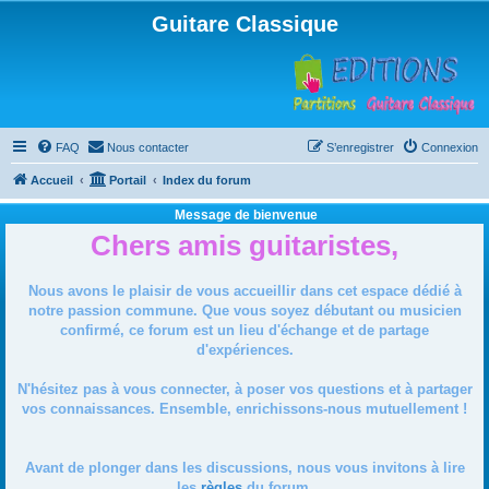
Guitare Classique
FAQ
Nous contacter
S’enregistrer
Connexion
Accueil
Portail
Index du forum
Message de bienvenue
Chers amis guitaristes,
Nous avons le plaisir de vous accueillir dans cet espace dédié à
notre passion commune. Que vous soyez débutant ou musicien
confirmé, ce forum est un lieu d'échange et de partage
d'expériences.
N'hésitez pas à vous connecter, à poser vos questions et à partager
vos connaissances. Ensemble, enrichissons-nous mutuellement !
Avant de plonger dans les discussions, nous vous invitons à lire
les
règles
du forum.