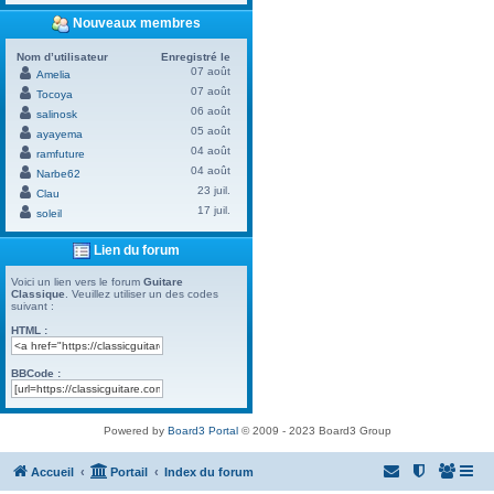
Nouveaux membres
Nom d’utilisateur
Enregistré le
07 août
Amelia
07 août
Tocoya
06 août
salinosk
05 août
ayayema
04 août
ramfuture
04 août
Narbe62
23 juil.
Clau
17 juil.
soleil
Lien du forum
Voici un lien vers le forum
Guitare
Classique
. Veuillez utiliser un des codes
suivant :
HTML :
BBCode :
Powered by
Board3 Portal
© 2009 - 2023 Board3 Group
Accueil
Portail
Index du forum