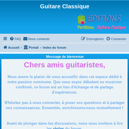
Guitare Classique
FAQ
Nous contacter
S’enregistrer
Connexion
Accueil
Portail
Index du forum
Message de bienvenue
Chers amis guitaristes,
Nous avons le plaisir de vous accueillir dans cet espace dédié à
notre passion commune. Que vous soyez débutant ou musicien
confirmé, ce forum est un lieu d'échange et de partage
d'expériences.
N'hésitez pas à vous connecter, à poser vos questions et à partager
vos connaissances. Ensemble, enrichissons-nous mutuellement !
Avant de plonger dans les discussions, nous vous invitons à lire
les
règles
du forum.