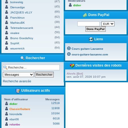
Modérateurs
(47)
boineekig
didier
(45)
Dienuedge
(66)
JACQUES vILLY
Dons PayPal
(62)
Franckinux
(38)
MathieuBK
(44)
Teletraderuacank
(56)
vivalee
(64)
Bruno Goedefroy
Liens
(40)
SophK
(64)
wsuemnick
Cours guitare Lausanne
cours-guitare-lausanne.com
Rechercher
Dernières visites des robots
Ahrefs [Bot]
ven. août 07, 2026 10:07 pm
Recherche avancée
Utilisateurs actifs
Nom d’utilisateur
Messages
12519
didier
11908
ClassicGuitare
10164
hirondelle
6018
rdan06
5086
rolanbo