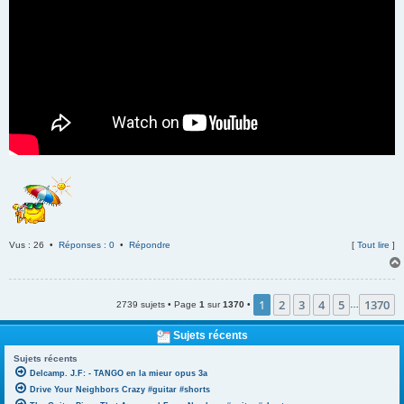
Vus : 26 •
Réponses : 0
•
Répondre
[
Tout lire
]
1
2
3
4
5
1370
2739 sujets • Page
1
sur
1370
•
…
Sujets récents
Sujets récents
Delcamp. J.F: - TANGO en la mieur opus 3a
Drive Your Neighbors Crazy #guitar #shorts