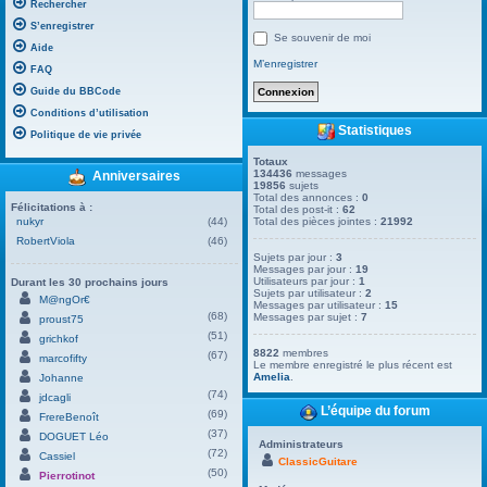
Rechercher
S’enregistrer
Se souvenir de moi
Aide
M’enregistrer
FAQ
Guide du BBCode
Conditions d’utilisation
Statistiques
Politique de vie privée
Totaux
134436
messages
Anniversaires
19856
sujets
Total des annonces :
0
Félicitations à :
Total des post-it :
62
nukyr
(44)
Total des pièces jointes :
21992
RobertViola
(46)
Sujets par jour :
3
Messages par jour :
19
Utilisateurs par jour :
1
Durant les 30 prochains jours
Sujets par utilisateur :
2
M@ngOr€
Messages par utilisateur :
15
(68)
Messages par sujet :
7
proust75
(51)
grichkof
8822
membres
(67)
marcofifty
Le membre enregistré le plus récent est
Amelia
.
Johanne
(74)
jdcagli
L’équipe du forum
(69)
FrereBenoît
(37)
DOGUET Léo
Administrateurs
(72)
Cassiel
ClassicGuitare
(50)
Pierrotinot