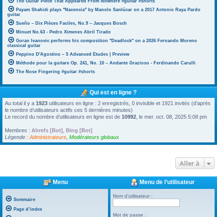
The Guitar Piece That Appeared From Nowhere #guitar #shorts
Payam Shahidi plays "Nacencia" by Manolo Sanlúcar on a 2017 Antonio Raya Pardo
guitar
Sueño – Dix Pièces Faciles, No.9 – Jacques Bosch
Minuet No.63 - Pedro Ximenes Abril Tirado
Goran Ivanovic performs his composition "Deadlock" on a 2026 Fernando Moreno
classical guitar
Peppino D'Agostino – 5 Advanced Etudes | Preview
Méthode pour la guitare Op. 241, No. 10 – Andante Grazioso - Ferdinando Carulli
The Nose Fingering #guitar #shorts
Qui est en ligne ?
Au total il y a
1923
utilisateurs en ligne : 2 enregistrés, 0 invisible et 1921 invités (d’après
le nombre d’utilisateurs actifs ces 5 dernières minutes)
Le record du nombre d’utilisateurs en ligne est de
10992
, le mer. oct. 08, 2025 5:08 pm
Membres :
Ahrefs [Bot]
,
Bing [Bot]
Légende :
Administrateurs
,
Modérateurs globaux
Aller à
Menu
Menu de l’utilisateur
Nom d’utilisateur :
Sommaire
Page d’index
Mot de passe :