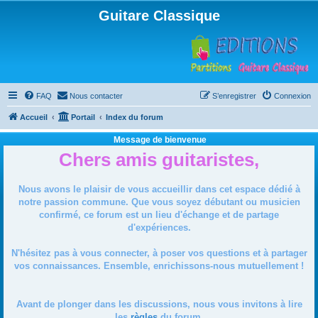
Guitare Classique
FAQ
Nous contacter
S’enregistrer
Connexion
Accueil
Portail
Index du forum
Message de bienvenue
Chers amis guitaristes,
Nous avons le plaisir de vous accueillir dans cet espace dédié à
notre passion commune. Que vous soyez débutant ou musicien
confirmé, ce forum est un lieu d'échange et de partage
d'expériences.
N'hésitez pas à vous connecter, à poser vos questions et à partager
vos connaissances. Ensemble, enrichissons-nous mutuellement !
Avant de plonger dans les discussions, nous vous invitons à lire
les
règles
du forum.