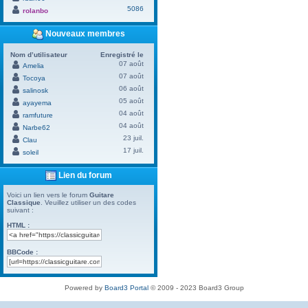
5086
rolanbo
Nouveaux membres
Nom d’utilisateur
Enregistré le
07 août
Amelia
07 août
Tocoya
06 août
salinosk
05 août
ayayema
04 août
ramfuture
04 août
Narbe62
23 juil.
Clau
17 juil.
soleil
Lien du forum
Voici un lien vers le forum
Guitare
Classique
. Veuillez utiliser un des codes
suivant :
HTML :
BBCode :
Powered by
Board3 Portal
© 2009 - 2023 Board3 Group