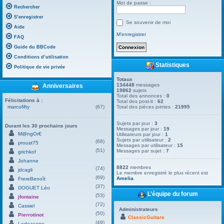
Mot de passe :
Rechercher
S’enregistrer
Se souvenir de moi
Aide
M’enregistrer
FAQ
Guide du BBCode
Conditions d’utilisation
Statistiques
Politique de vie privée
Totaux
134448
messages
Anniversaires
19862
sujets
Total des annonces :
0
Félicitations à :
Total des post-it :
62
marcofifty
(67)
Total des pièces jointes :
21995
Sujets par jour :
3
Durant les 30 prochains jours
Messages par jour :
19
M@ngOr€
Utilisateurs par jour :
1
Sujets par utilisateur :
2
(68)
proust75
Messages par utilisateur :
15
(51)
Messages par sujet :
7
grichkof
Johanne
8822
membres
(74)
jdcagli
Le membre enregistré le plus récent est
(69)
Amelia
.
FrereBenoît
(37)
DOGUET Léo
L’équipe du forum
(53)
jfontaine
(72)
Cassiel
Administrateurs
(50)
Pierrotinot
ClassicGuitare
(49)
Ledoacape