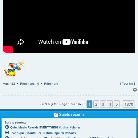
Vus : 52 •
Réponses : 0
•
Répondre
[
Tout lire
]
1
2
3
4
5
1370
2739 sujets • Page
1
sur
1370
•
…
Sujets récents
Sujets récents
Quiet Music Reveals EVERYTHING #guitar #shorts
Technique Should Feel Natural #guitar #shorts