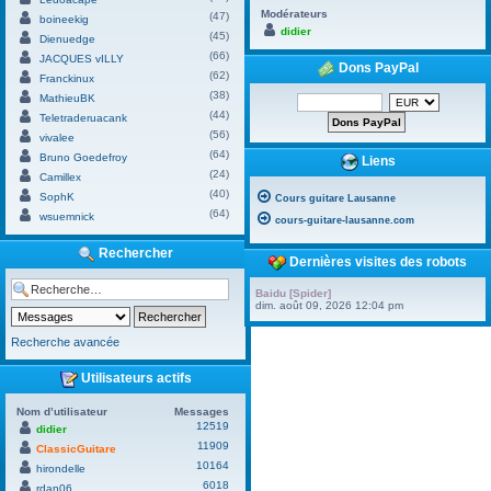
Modérateurs
(47)
boineekig
didier
(45)
Dienuedge
(66)
JACQUES vILLY
Dons PayPal
(62)
Franckinux
(38)
MathieuBK
(44)
Teletraderuacank
(56)
vivalee
(64)
Bruno Goedefroy
Liens
(24)
Camillex
(40)
SophK
Cours guitare Lausanne
(64)
wsuemnick
cours-guitare-lausanne.com
Rechercher
Dernières visites des robots
Baidu [Spider]
dim. août 09, 2026 12:04 pm
Recherche avancée
Utilisateurs actifs
Nom d’utilisateur
Messages
12519
didier
11909
ClassicGuitare
10164
hirondelle
6018
rdan06