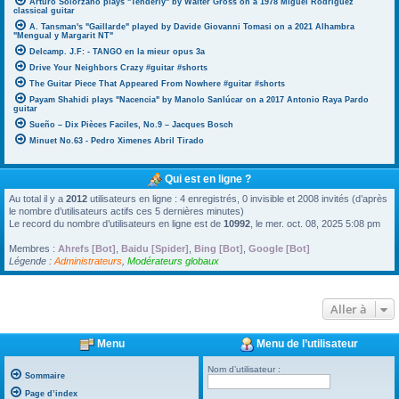
Arturo Solorzano plays "Tenderly" by Walter Gross on a 1978 Miguel Rodriguez
classical guitar
A. Tansman's "Gaillarde" played by Davide Giovanni Tomasi on a 2021 Alhambra
"Mengual y Margarit NT"
Delcamp. J.F: - TANGO en la mieur opus 3a
Drive Your Neighbors Crazy #guitar #shorts
The Guitar Piece That Appeared From Nowhere #guitar #shorts
Payam Shahidi plays "Nacencia" by Manolo Sanlúcar on a 2017 Antonio Raya Pardo
guitar
Sueño – Dix Pièces Faciles, No.9 – Jacques Bosch
Minuet No.63 - Pedro Ximenes Abril Tirado
Qui est en ligne ?
Au total il y a
2012
utilisateurs en ligne : 4 enregistrés, 0 invisible et 2008 invités (d’après
le nombre d’utilisateurs actifs ces 5 dernières minutes)
Le record du nombre d’utilisateurs en ligne est de
10992
, le mer. oct. 08, 2025 5:08 pm
Membres :
Ahrefs [Bot]
,
Baidu [Spider]
,
Bing [Bot]
,
Google [Bot]
Légende :
Administrateurs
,
Modérateurs globaux
Aller à
Menu
Menu de l’utilisateur
Nom d’utilisateur :
Sommaire
Page d’index