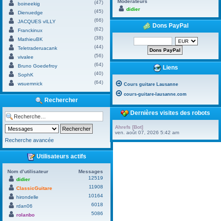
Modérateurs
(47)
boineekig
didier
(45)
Dienuedge
(66)
JACQUES vILLY
Dons PayPal
(62)
Franckinux
(38)
MathieuBK
(44)
Teletraderuacank
(56)
vivalee
(64)
Bruno Goedefroy
Liens
(40)
SophK
(64)
wsuemnick
Cours guitare Lausanne
cours-guitare-lausanne.com
Rechercher
Dernières visites des robots
Ahrefs [Bot]
ven. août 07, 2026 5:42 am
Recherche avancée
Utilisateurs actifs
Nom d’utilisateur
Messages
12519
didier
11908
ClassicGuitare
10164
hirondelle
6018
rdan06
5086
rolanbo