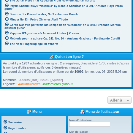
The Guitar Piece That Appeared From Nowhere #guitar #shorts
Payam Shahidi plays "Nacencia" by Manolo Sanlúcar on a 2017 Antonio Raya Pardo
guitar
Sueño – Dix Pièces Faciles, No.9 – Jacques Bosch
Minuet No.63 - Pedro Ximenes Abril Tirado
Goran Ivanovic performs his composition "Deadlock" on a 2026 Fernando Moreno
classical guitar
Peppino D'Agostino – 5 Advanced Etudes | Preview
Méthode pour la guitare Op. 241, No. 10 – Andante Grazioso - Ferdinando Carulli
The Nose Fingering #guitar #shorts
Qui est en ligne ?
Au total il y a
1767
utilisateurs en ligne : 2 enregistrés, 0 invisible et 1765 invités (d’après
le nombre d’utilisateurs actifs ces 5 dernières minutes)
Le record du nombre d’utilisateurs en ligne est de
10992
, le mer. oct. 08, 2025 5:08 pm
Membres :
Ahrefs [Bot]
,
Baidu [Spider]
Légende :
Administrateurs
,
Modérateurs globaux
Aller à
Menu
Menu de l’utilisateur
Nom d’utilisateur :
Sommaire
Page d’index
Mot de passe :