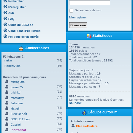
Rechercher
S’enregistrer
Se souvenir de moi
Aide
M’enregistrer
FAQ
Guide du BBCode
Conditions d’utilisation
Statistiques
Politique de vie privée
Totaux
134436
messages
Anniversaires
19856
sujets
Total des annonces :
0
Félicitations à :
Total des post-it :
62
nukyr
(44)
Total des pièces jointes :
21992
RobertViola
(46)
Sujets par jour :
3
Messages par jour :
19
Utilisateurs par jour :
1
Durant les 30 prochains jours
Sujets par utilisateur :
2
M@ngOr€
Messages par utilisateur :
15
(68)
Messages par sujet :
7
proust75
(51)
grichkof
8820
membres
(67)
marcofifty
Le membre enregistré le plus récent est
salinosk
.
Johanne
(74)
jdcagli
L’équipe du forum
(69)
FrereBenoît
(37)
DOGUET Léo
Administrateurs
(72)
Cassiel
ClassicGuitare
(50)
Pierrotinot