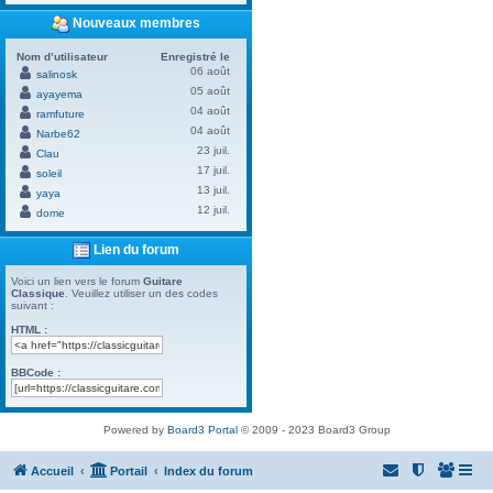
Nouveaux membres
Nom d’utilisateur
Enregistré le
06 août
salinosk
05 août
ayayema
04 août
ramfuture
04 août
Narbe62
23 juil.
Clau
17 juil.
soleil
13 juil.
yaya
12 juil.
dome
Lien du forum
Voici un lien vers le forum
Guitare
Classique
. Veuillez utiliser un des codes
suivant :
HTML :
BBCode :
Powered by
Board3 Portal
© 2009 - 2023 Board3 Group
Accueil
Portail
Index du forum