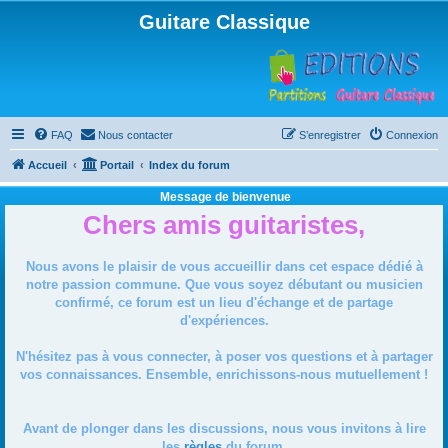
Guitare Classique
FAQ
Nous contacter
S’enregistrer
Connexion
Accueil
Portail
Index du forum
Message de bienvenue
Chers amis guitaristes,
Nous avons le plaisir de vous accueillir dans cet espace dédié à
notre passion commune. Que vous soyez débutant ou musicien
confirmé, ce forum est un lieu d'échange et de partage
d'expériences.
N'hésitez pas à vous connecter, à poser vos questions et à partager
vos connaissances. Ensemble, enrichissons-nous mutuellement !
Avant de plonger dans les discussions, nous vous invitons à lire
les
règles
du forum.