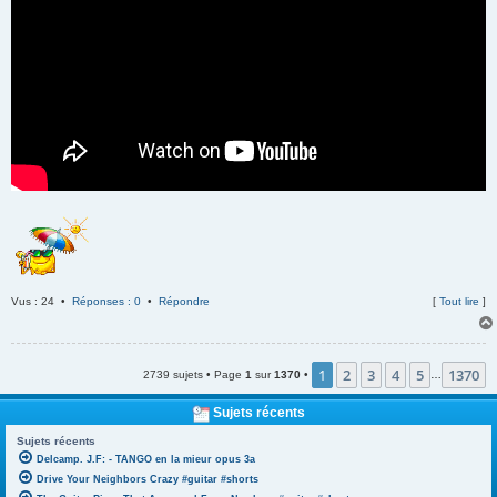
Vus : 24 •
Réponses : 0
•
Répondre
[
Tout lire
]
1
2
3
4
5
1370
2739 sujets • Page
1
sur
1370
•
…
Sujets récents
Sujets récents
Delcamp. J.F: - TANGO en la mieur opus 3a
Drive Your Neighbors Crazy #guitar #shorts