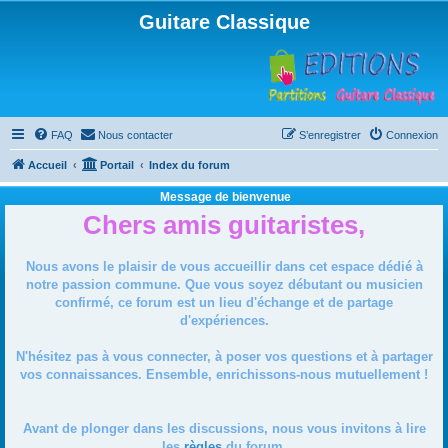
Guitare Classique
FAQ
Nous contacter
S’enregistrer
Connexion
Accueil
Portail
Index du forum
Message de bienvenue
Chers amis guitaristes,
Nous avons le plaisir de vous accueillir dans cet espace dédié à
notre passion commune. Que vous soyez débutant ou musicien
confirmé, ce forum est un lieu d'échange et de partage
d'expériences.
N'hésitez pas à vous connecter, à poser vos questions et à partager
vos connaissances. Ensemble, enrichissons-nous mutuellement !
Avant de plonger dans les discussions, nous vous invitons à lire
les
règles
du forum.