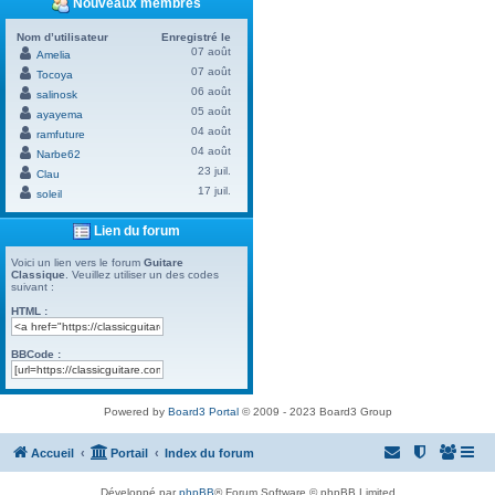
Nouveaux membres
Nom d’utilisateur
Enregistré le
07 août
Amelia
07 août
Tocoya
06 août
salinosk
05 août
ayayema
04 août
ramfuture
04 août
Narbe62
23 juil.
Clau
17 juil.
soleil
Lien du forum
Voici un lien vers le forum
Guitare
Classique
. Veuillez utiliser un des codes
suivant :
HTML :
BBCode :
Powered by
Board3 Portal
© 2009 - 2023 Board3 Group
Accueil
Portail
Index du forum
Développé par
phpBB
® Forum Software © phpBB Limited