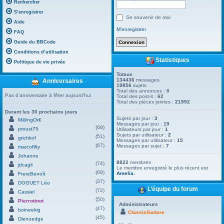
Rechercher
S’enregistrer
Se souvenir de moi
Aide
M’enregistrer
FAQ
Guide du BBCode
Conditions d’utilisation
Statistiques
Politique de vie privée
Totaux
134436
messages
Anniversaires
19856
sujets
Total des annonces :
0
Pas d’anniversaire à fêter aujourd’hui
Total des post-it :
62
Total des pièces jointes :
21992
Durant les 30 prochains jours
Sujets par jour :
3
M@ngOr€
Messages par jour :
19
(68)
proust75
Utilisateurs par jour :
1
Sujets par utilisateur :
2
(51)
grichkof
Messages par utilisateur :
15
(67)
Messages par sujet :
7
marcofifty
Johanne
8822
membres
(74)
jdcagli
Le membre enregistré le plus récent est
(69)
Amelia
.
FrereBenoît
(37)
DOGUET Léo
L’équipe du forum
(72)
Cassiel
(50)
Pierrotinot
Administrateurs
(47)
boineekig
ClassicGuitare
(45)
Dienuedge