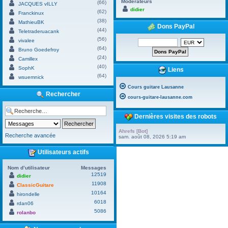
Modérateurs
(66)
JACQUES vILLY
didier
(62)
Franckinux
(38)
MathieuBK
Dons PayPal
(44)
Teletraderuacank
(56)
vivalee
(64)
Bruno Goedefroy
(24)
Camillex
(40)
SophK
Liens
(64)
wsuemnick
Cours guitare Lausanne
Rechercher
cours-guitare-lausanne.com
Dernières visites des robots
Ahrefs [Bot]
Recherche avancée
sam. août 08, 2026 5:19 am
Utilisateurs actifs
Nom d’utilisateur
Messages
12519
didier
11908
ClassicGuitare
10164
hirondelle
6018
rdan06
5086
rolanbo