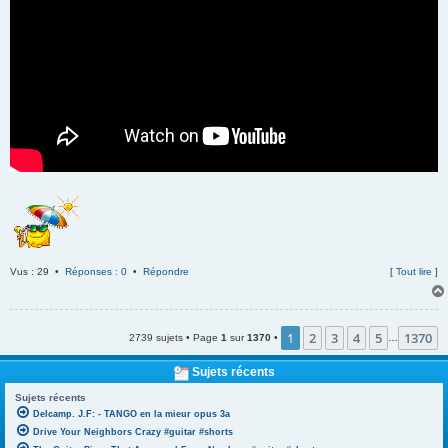
Vus : 29 •
Réponses : 0
•
Répondre
[
Tout lire
]
1
2
3
4
5
1370
2739 sujets • Page
1
sur
1370
•
…
Sujets récents
Sujets récents
Delcamp. J.F: - TANGO en la mieur opus 3a
Drive Your Neighbors Crazy #guitar #shorts