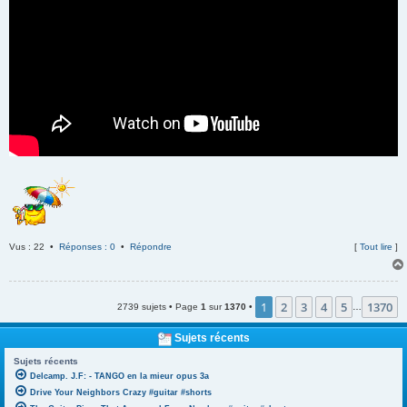
Vus : 22 •
Réponses : 0
•
Répondre
[
Tout lire
]
1
2
3
4
5
1370
2739 sujets • Page
1
sur
1370
•
…
Sujets récents
Sujets récents
Delcamp. J.F: - TANGO en la mieur opus 3a
Drive Your Neighbors Crazy #guitar #shorts