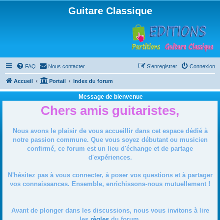
Guitare Classique
FAQ
Nous contacter
S’enregistrer
Connexion
Accueil
Portail
Index du forum
Message de bienvenue
Chers amis guitaristes,
Nous avons le plaisir de vous accueillir dans cet espace dédié à
notre passion commune. Que vous soyez débutant ou musicien
confirmé, ce forum est un lieu d'échange et de partage
d'expériences.
N'hésitez pas à vous connecter, à poser vos questions et à partager
vos connaissances. Ensemble, enrichissons-nous mutuellement !
Avant de plonger dans les discussions, nous vous invitons à lire
les
règles
du forum.