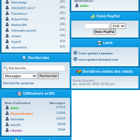
Modérateurs
(45)
Dienuedge
didier
(66)
JACQUES vILLY
(62)
Franckinux
Dons PayPal
(46)
RobertViola
(38)
MathieuBK
(44)
Teletraderuacank
(56)
vivalee
(40)
SophK
Liens
(64)
wsuemnick
Cours guitare Lausanne
Rechercher
cours-guitare-lausanne.com
Dernières visites des robots
Baidu [Spider]
Recherche avancée
jeu. août 06, 2026 10:50 pm
Utilisateurs actifs
Nom d’utilisateur
Messages
12519
didier
11908
ClassicGuitare
10164
hirondelle
6018
rdan06
5086
rolanbo