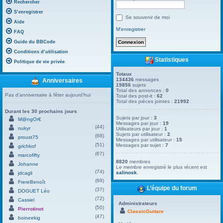
Rechercher
S’enregistrer
Se souvenir de moi
Aide
M’enregistrer
FAQ
Guide du BBCode
Conditions d’utilisation
Statistiques
Politique de vie privée
Totaux
134436
messages
Anniversaires
19856
sujets
Total des annonces :
0
Pas d’anniversaire à fêter aujourd’hui
Total des post-it :
62
Total des pièces jointes :
21992
Durant les 30 prochains jours
Sujets par jour :
3
M@ngOr€
Messages par jour :
19
(44)
nukyr
Utilisateurs par jour :
1
Sujets par utilisateur :
2
(68)
proust75
Messages par utilisateur :
15
(51)
Messages par sujet :
7
grichkof
(67)
marcofifty
8820
membres
Johanne
Le membre enregistré le plus récent est
(74)
salinosk
.
jdcagli
(69)
FrereBenoît
L’équipe du forum
(37)
DOGUET Léo
(72)
Cassiel
Administrateurs
(50)
Pierrotinot
ClassicGuitare
(47)
boineekig