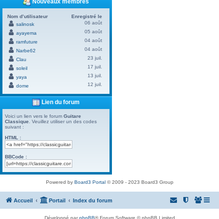
Nouveaux membres
Nom d’utilisateur
Enregistré le
06 août
salinosk
05 août
ayayema
04 août
ramfuture
04 août
Narbe62
23 juil.
Clau
17 juil.
soleil
13 juil.
yaya
12 juil.
dome
Lien du forum
Voici un lien vers le forum
Guitare
Classique
. Veuillez utiliser un des codes
suivant :
HTML :
BBCode :
Powered by
Board3 Portal
© 2009 - 2023 Board3 Group
Accueil
Portail
Index du forum
Développé par
phpBB
® Forum Software © phpBB Limited