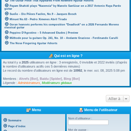
The Guitar Piece That Appeared From Nowhere #guitar #shorts
Payam Shahidi plays "Nacencia" by Manolo Sanlúcar on a 2017 Antonio Raya Pardo
guitar
Sueño – Dix Pièces Faciles, No.9 – Jacques Bosch
Minuet No.63 - Pedro Ximenes Abril Tirado
Goran Ivanovic performs his composition "Deadlock" on a 2026 Fernando Moreno
classical guitar
Peppino D'Agostino – 5 Advanced Etudes | Preview
Méthode pour la guitare Op. 241, No. 10 – Andante Grazioso - Ferdinando Carulli
The Nose Fingering #guitar #shorts
Qui est en ligne ?
Au total il y a
2025
utilisateurs en ligne : 3 enregistrés, 0 invisible et 2022 invités (d’après
le nombre d’utilisateurs actifs ces 5 dernières minutes)
Le record du nombre d’utilisateurs en ligne est de
10992
, le mer. oct. 08, 2025 5:08 pm
Membres :
Ahrefs [Bot]
,
Baidu [Spider]
,
Bing [Bot]
Légende :
Administrateurs
,
Modérateurs globaux
Aller à
Menu
Menu de l’utilisateur
Nom d’utilisateur :
Sommaire
Page d’index
Mot de passe :