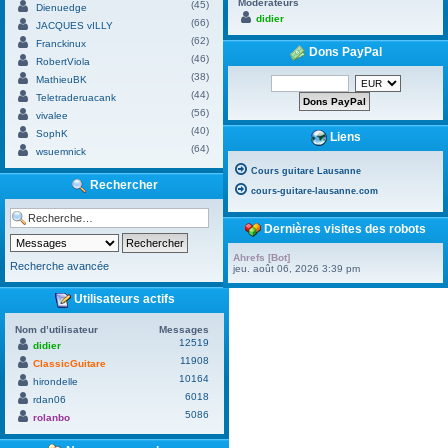
Modérateurs
(45)
Dienuedge
didier
(66)
JACQUES vILLY
(62)
Franckinux
Dons PayPal
(46)
RobertViola
(38)
MathieuBK
(44)
Teletraderuacank
(56)
vivalee
(40)
SophK
Liens
(64)
wsuemnick
Cours guitare Lausanne
Rechercher
cours-guitare-lausanne.com
Dernières visites des robots
Ahrefs [Bot]
Recherche avancée
jeu. août 06, 2026 3:39 pm
Utilisateurs actifs
Nom d’utilisateur
Messages
12519
didier
11908
ClassicGuitare
10164
hirondelle
6018
rdan06
5086
rolanbo