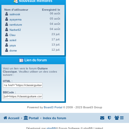
Nouveaux membres
Nom d’utilisateur
Enregistré le
06 août
salinosk
05 août
ayayema
04 août
ramfuture
04 août
Narbe62
23 juil.
Clau
17 juil.
soleil
13 juil.
yaya
12 juil.
dome
Lien du forum
Voici un lien vers le forum
Guitare
Classique
. Veuillez utiliser un des codes
suivant :
HTML :
BBCode :
Powered by
Board3 Portal
© 2009 - 2023 Board3 Group
Accueil
Portail
Index du forum
Développé par
phpBB
® Forum Software © phpBB Limited