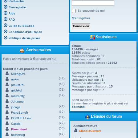
Rechercher
S’enregistrer
Se souvenir de moi
Aide
M’enregistrer
FAQ
Guide du BBCode
Conditions d’utilisation
Statistiques
Politique de vie privée
Totaux
134436
messages
Anniversaires
19856
sujets
Total des annonces :
0
Pas d’anniversaire à fêter aujourd’hui
Total des post-it :
62
Total des pièces jointes :
21992
Durant les 30 prochains jours
Sujets par jour :
3
M@ngOr€
Messages par jour :
19
(44)
nukyr
Utilisateurs par jour :
1
Sujets par utilisateur :
2
(68)
proust75
Messages par utilisateur :
15
(51)
Messages par sujet :
7
grichkof
(67)
marcofifty
8820
membres
Johanne
Le membre enregistré le plus récent est
(74)
salinosk
.
jdcagli
(69)
FrereBenoît
L’équipe du forum
(37)
DOGUET Léo
(72)
Cassiel
Administrateurs
(50)
Pierrotinot
ClassicGuitare
(47)
boineekig