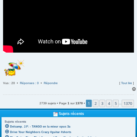
Vus : 20 •
Réponses : 0
•
Répondre
[
Tout lire
]
1
2
3
4
5
1370
2739 sujets • Page
1
sur
1370
•
…
Sujets récents
Sujets récents
Delcamp. J.F: - TANGO en la mieur opus 3a
Drive Your Neighbors Crazy #guitar #shorts