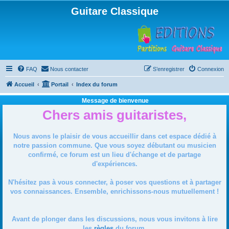
Guitare Classique
FAQ
Nous contacter
S’enregistrer
Connexion
Accueil
Portail
Index du forum
Message de bienvenue
Chers amis guitaristes,
Nous avons le plaisir de vous accueillir dans cet espace dédié à
notre passion commune. Que vous soyez débutant ou musicien
confirmé, ce forum est un lieu d'échange et de partage
d'expériences.
N'hésitez pas à vous connecter, à poser vos questions et à partager
vos connaissances. Ensemble, enrichissons-nous mutuellement !
Avant de plonger dans les discussions, nous vous invitons à lire
les
règles
du forum.