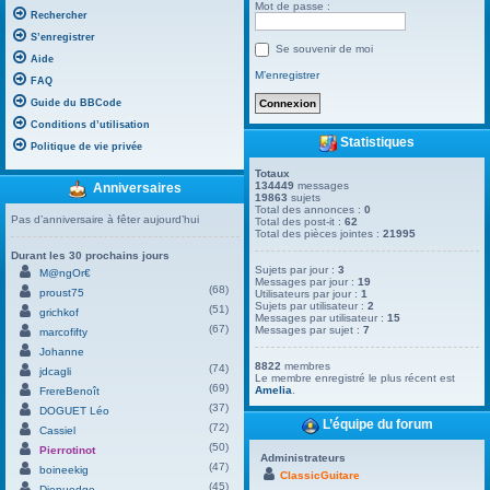
Mot de passe :
Rechercher
S’enregistrer
Se souvenir de moi
Aide
M’enregistrer
FAQ
Guide du BBCode
Conditions d’utilisation
Statistiques
Politique de vie privée
Totaux
134449
messages
Anniversaires
19863
sujets
Total des annonces :
0
Pas d’anniversaire à fêter aujourd’hui
Total des post-it :
62
Total des pièces jointes :
21995
Durant les 30 prochains jours
Sujets par jour :
3
M@ngOr€
Messages par jour :
19
(68)
proust75
Utilisateurs par jour :
1
Sujets par utilisateur :
2
(51)
grichkof
Messages par utilisateur :
15
(67)
Messages par sujet :
7
marcofifty
Johanne
8822
membres
(74)
jdcagli
Le membre enregistré le plus récent est
(69)
Amelia
.
FrereBenoît
(37)
DOGUET Léo
L’équipe du forum
(72)
Cassiel
(50)
Pierrotinot
Administrateurs
(47)
boineekig
ClassicGuitare
(45)
Dienuedge