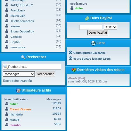
Modérateurs
(66)
JACQUES vILLY
didier
(62)
Franckinux
(38)
MathieuBK
Dons PayPal
(44)
Teletraderuacank
(56)
vivalee
(64)
Bruno Goedefroy
(24)
Camillex
(40)
SophK
Liens
(64)
wsuemnick
Cours guitare Lausanne
Rechercher
cours-guitare-lausanne.com
Dernières visites des robots
Ahrefs [Bot]
Recherche avancée
sam. août 08, 2026 8:33 pm
Utilisateurs actifs
Nom d’utilisateur
Messages
12519
didier
11909
ClassicGuitare
10164
hirondelle
6018
rdan06
5086
rolanbo