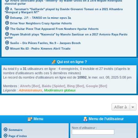
Arturo Solorzano plays "Tenderly" by Walter Gross on a 1978 Miguel Rodriguez
classical guitar
A. Tansman's "Gaillarde" played by Davide Giovanni Tomasi on a 2021 Alhambra
"Mengual y Margarit NT"
Delcamp. J.F: - TANGO en la mieur opus 3a
Drive Your Neighbors Crazy #guitar #shorts
The Guitar Piece That Appeared From Nowhere #guitar #shorts
Payam Shahidi plays "Nacencia" by Manolo Sanlúcar on a 2017 Antonio Raya Pardo
guitar
Sueño – Dix Pièces Faciles, No.9 – Jacques Bosch
Minuet No.63 - Pedro Ximenes Abril Tirado
Qui est en ligne ?
Au total il y a
31
utilisateurs en ligne : 4 enregistrés, 0 invisible et 27 invités (d’après le
nombre d’utilisateurs actifs ces 5 dernières minutes)
Le record du nombre d’utilisateurs en ligne est de
10992
, le mer. oct. 08, 2025 5:08 pm
Membres :
Ahrefs [Bot]
,
Baidu [Spider]
,
Bing [Bot]
,
Google [Bot]
Légende :
Administrateurs
,
Modérateurs globaux
Aller à
Menu
Menu de l’utilisateur
Nom d’utilisateur :
Sommaire
Page d’index