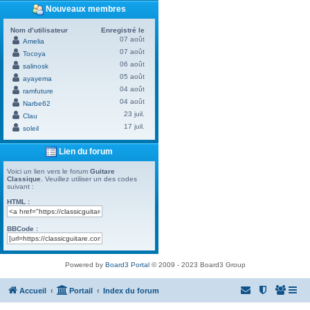
Nouveaux membres
Nom d’utilisateur
Enregistré le
07 août
Amelia
07 août
Tocoya
06 août
salinosk
05 août
ayayema
04 août
ramfuture
04 août
Narbe62
23 juil.
Clau
17 juil.
soleil
Lien du forum
Voici un lien vers le forum
Guitare
Classique
. Veuillez utiliser un des codes
suivant :
HTML :
BBCode :
Powered by
Board3 Portal
© 2009 - 2023 Board3 Group
Accueil
Portail
Index du forum