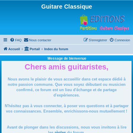
Guitare Classique
FAQ
Nous contacter
S’enregistrer
Connexion
Accueil
Portail
Index du forum
Message de bienvenue
Chers amis guitaristes,
Nous avons le plaisir de vous accueillir dans cet espace dédié à
notre passion commune. Que vous soyez débutant ou musicien
confirmé, ce forum est un lieu d'échange et de partage
d'expériences.
N'hésitez pas à vous connecter, à poser vos questions et à partager
vos connaissances. Ensemble, enrichissons-nous mutuellement !
Avant de plonger dans les discussions, nous vous invitons à lire
les
règles
du forum.