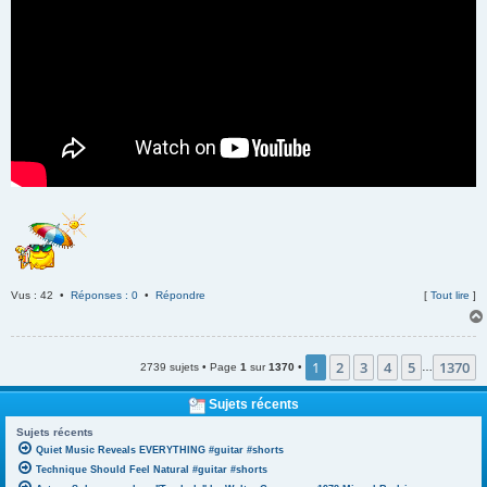
Vus : 42 •
Réponses : 0
•
Répondre
[
Tout lire
]
1
2
3
4
5
1370
2739 sujets • Page
1
sur
1370
•
…
Sujets récents
Sujets récents
Quiet Music Reveals EVERYTHING #guitar #shorts
Technique Should Feel Natural #guitar #shorts