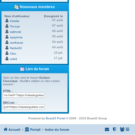
Nouveaux membres
Nom d’utilisateur
Enregistré le
07 août
Amelia
07 août
Tocoya
06 août
salinosk
05 août
ayayema
04 août
ramfuture
04 août
Narbe62
23 juil.
Clau
17 juil.
soleil
Lien du forum
Voici un lien vers le forum
Guitare
Classique
. Veuillez utiliser un des codes
suivant :
HTML :
BBCode :
Powered by
Board3 Portal
© 2009 - 2023 Board3 Group
Accueil
Portail
Index du forum