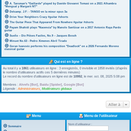
A. Tansman's "Gaillarde" played by Davide Giovanni Tomasi on a 2021 Alhambra
"Mengual y Margarit NT"
Delcamp. J.F: - TANGO en la mieur opus 3a
Drive Your Neighbors Crazy #guitar #shorts
The Guitar Piece That Appeared From Nowhere #guitar #shorts
Payam Shahidi plays "Nacencia" by Manolo Sanlúcar on a 2017 Antonio Raya Pardo
guitar
Sueño – Dix Pièces Faciles, No.9 – Jacques Bosch
Minuet No.63 - Pedro Ximenes Abril Tirado
Goran Ivanovic performs his composition "Deadlock" on a 2026 Fernando Moreno
classical guitar
Qui est en ligne ?
Au total il y a
1861
utilisateurs en ligne : 3 enregistrés, 0 invisible et 1858 invités (d’après
le nombre d’utilisateurs actifs ces 5 dernières minutes)
Le record du nombre d’utilisateurs en ligne est de
10992
, le mer. oct. 08, 2025 5:08 pm
Membres :
Ahrefs [Bot]
,
Baidu [Spider]
,
Google [Bot]
Légende :
Administrateurs
,
Modérateurs globaux
Aller à
Menu
Menu de l’utilisateur
Nom d’utilisateur :
Sommaire