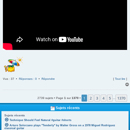
Vus : 37 •
Réponses : 0
•
Répondre
[
Tout lire
]
1
2
3
4
5
1370
2739 sujets • Page
1
sur
1370
•
…
Sujets récents
Sujets récents
Technique Should Feel Natural #guitar #shorts
Arturo Solorzano plays "Tenderly" by Walter Gross on a 1978 Miguel Rodriguez
classical guitar