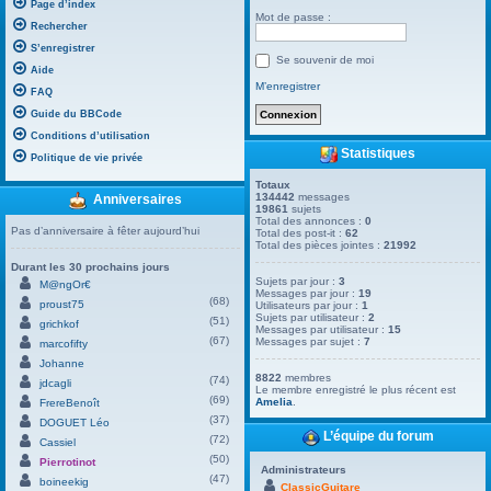
Page d’index
Mot de passe :
Rechercher
S’enregistrer
Se souvenir de moi
Aide
M’enregistrer
FAQ
Guide du BBCode
Conditions d’utilisation
Statistiques
Politique de vie privée
Totaux
134442
messages
Anniversaires
19861
sujets
Total des annonces :
0
Pas d’anniversaire à fêter aujourd’hui
Total des post-it :
62
Total des pièces jointes :
21992
Durant les 30 prochains jours
Sujets par jour :
3
M@ngOr€
Messages par jour :
19
(68)
proust75
Utilisateurs par jour :
1
Sujets par utilisateur :
2
(51)
grichkof
Messages par utilisateur :
15
(67)
Messages par sujet :
7
marcofifty
Johanne
8822
membres
(74)
jdcagli
Le membre enregistré le plus récent est
(69)
Amelia
.
FrereBenoît
(37)
DOGUET Léo
L’équipe du forum
(72)
Cassiel
(50)
Pierrotinot
Administrateurs
(47)
boineekig
ClassicGuitare