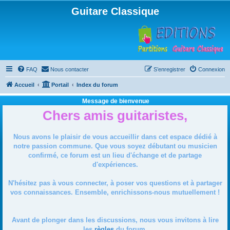
Guitare Classique
FAQ
Nous contacter
S’enregistrer
Connexion
Accueil
Portail
Index du forum
Message de bienvenue
Chers amis guitaristes,
Nous avons le plaisir de vous accueillir dans cet espace dédié à
notre passion commune. Que vous soyez débutant ou musicien
confirmé, ce forum est un lieu d'échange et de partage
d'expériences.
N'hésitez pas à vous connecter, à poser vos questions et à partager
vos connaissances. Ensemble, enrichissons-nous mutuellement !
Avant de plonger dans les discussions, nous vous invitons à lire
les
règles
du forum.