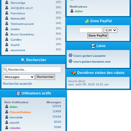
(45)
Dienuedge
Modérateurs
(66)
JACQUES vILLY
didier
(62)
Franckinux
(38)
MathieuBK
Dons PayPal
(44)
Teletraderuacank
(56)
vivalee
(64)
Bruno Goedefroy
(24)
Camillex
(40)
SophK
Liens
(64)
wsuemnick
Cours guitare Lausanne
Rechercher
cours-guitare-lausanne.com
Dernières visites des robots
Ahrefs [Bot]
Recherche avancée
sam. août 08, 2026 10:01 am
Utilisateurs actifs
Nom d’utilisateur
Messages
12519
didier
11909
ClassicGuitare
10164
hirondelle
6018
rdan06
5086
rolanbo