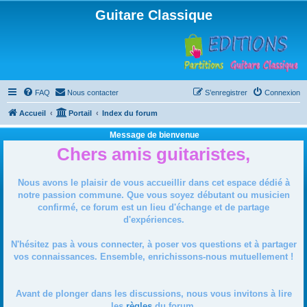
Guitare Classique
FAQ
Nous contacter
S’enregistrer
Connexion
Accueil
Portail
Index du forum
Message de bienvenue
Chers amis guitaristes,
Nous avons le plaisir de vous accueillir dans cet espace dédié à
notre passion commune. Que vous soyez débutant ou musicien
confirmé, ce forum est un lieu d'échange et de partage
d'expériences.
N'hésitez pas à vous connecter, à poser vos questions et à partager
vos connaissances. Ensemble, enrichissons-nous mutuellement !
Avant de plonger dans les discussions, nous vous invitons à lire
les
règles
du forum.