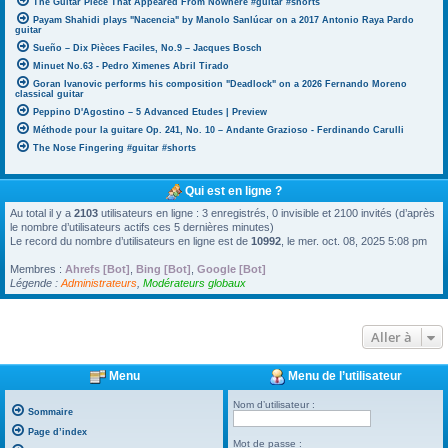
The Guitar Piece That Appeared From Nowhere #guitar #shorts
Payam Shahidi plays "Nacencia" by Manolo Sanlúcar on a 2017 Antonio Raya Pardo
guitar
Sueño – Dix Pièces Faciles, No.9 – Jacques Bosch
Minuet No.63 - Pedro Ximenes Abril Tirado
Goran Ivanovic performs his composition "Deadlock" on a 2026 Fernando Moreno
classical guitar
Peppino D'Agostino – 5 Advanced Etudes | Preview
Méthode pour la guitare Op. 241, No. 10 – Andante Grazioso - Ferdinando Carulli
The Nose Fingering #guitar #shorts
Qui est en ligne ?
Au total il y a
2103
utilisateurs en ligne : 3 enregistrés, 0 invisible et 2100 invités (d’après
le nombre d’utilisateurs actifs ces 5 dernières minutes)
Le record du nombre d’utilisateurs en ligne est de
10992
, le mer. oct. 08, 2025 5:08 pm
Membres :
Ahrefs [Bot]
,
Bing [Bot]
,
Google [Bot]
Légende :
Administrateurs
,
Modérateurs globaux
Aller à
Menu
Menu de l’utilisateur
Nom d’utilisateur :
Sommaire
Page d’index
Mot de passe :