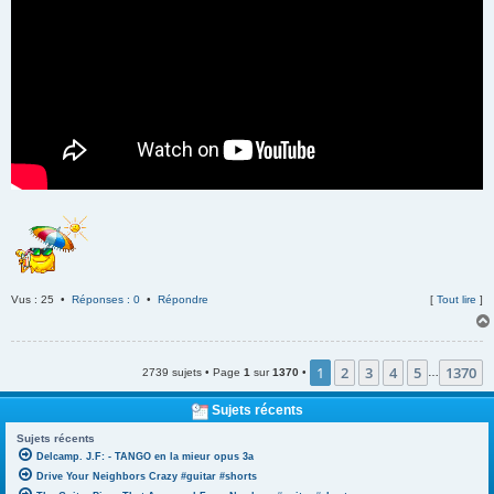
Vus : 25 •
Réponses : 0
•
Répondre
[
Tout lire
]
1
2
3
4
5
1370
2739 sujets • Page
1
sur
1370
•
…
Sujets récents
Sujets récents
Delcamp. J.F: - TANGO en la mieur opus 3a
Drive Your Neighbors Crazy #guitar #shorts