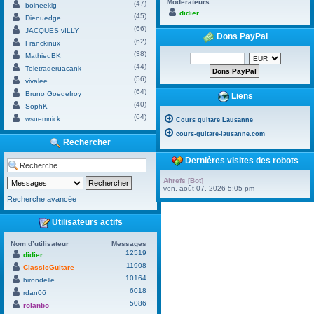
Modérateurs
(47)
boineekig
didier
(45)
Dienuedge
(66)
JACQUES vILLY
Dons PayPal
(62)
Franckinux
(38)
MathieuBK
(44)
Teletraderuacank
(56)
vivalee
(64)
Bruno Goedefroy
Liens
(40)
SophK
(64)
wsuemnick
Cours guitare Lausanne
cours-guitare-lausanne.com
Rechercher
Dernières visites des robots
Ahrefs [Bot]
ven. août 07, 2026 5:05 pm
Recherche avancée
Utilisateurs actifs
Nom d’utilisateur
Messages
12519
didier
11908
ClassicGuitare
10164
hirondelle
6018
rdan06
5086
rolanbo