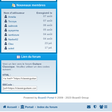
Nouveaux membres
Nom d’utilisateur
Enregistré le
07 août
Amelia
07 août
Tocoya
06 août
salinosk
05 août
ayayema
04 août
ramfuture
04 août
Narbe62
23 juil.
Clau
17 juil.
soleil
Lien du forum
Voici un lien vers le forum
Guitare
Classique
. Veuillez utiliser un des codes
suivant :
HTML :
BBCode :
Powered by
Board3 Portal
© 2009 - 2023 Board3 Group
Accueil
Portail
Index du forum