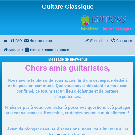
Guitare Classique
FAQ
Nous contacter
S’enregistrer
Connexion
Accueil
Portail
Index du forum
Message de bienvenue
Chers amis guitaristes,
Nous avons le plaisir de vous accueillir dans cet espace dédié à
notre passion commune. Que vous soyez débutant ou musicien
confirmé, ce forum est un lieu d'échange et de partage
d'expériences.
N'hésitez pas à vous connecter, à poser vos questions et à partager
vos connaissances. Ensemble, enrichissons-nous mutuellement !
Avant de plonger dans les discussions, nous vous invitons à lire
les
règles
du forum.