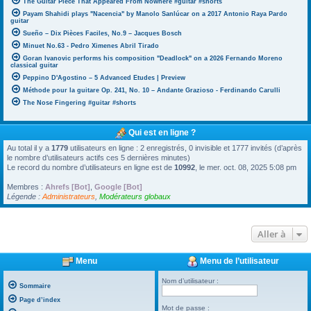
The Guitar Piece That Appeared From Nowhere #guitar #shorts
Payam Shahidi plays "Nacencia" by Manolo Sanlúcar on a 2017 Antonio Raya Pardo
guitar
Sueño – Dix Pièces Faciles, No.9 – Jacques Bosch
Minuet No.63 - Pedro Ximenes Abril Tirado
Goran Ivanovic performs his composition "Deadlock" on a 2026 Fernando Moreno
classical guitar
Peppino D'Agostino – 5 Advanced Etudes | Preview
Méthode pour la guitare Op. 241, No. 10 – Andante Grazioso - Ferdinando Carulli
The Nose Fingering #guitar #shorts
Qui est en ligne ?
Au total il y a
1779
utilisateurs en ligne : 2 enregistrés, 0 invisible et 1777 invités (d’après
le nombre d’utilisateurs actifs ces 5 dernières minutes)
Le record du nombre d’utilisateurs en ligne est de
10992
, le mer. oct. 08, 2025 5:08 pm
Membres :
Ahrefs [Bot]
,
Google [Bot]
Légende :
Administrateurs
,
Modérateurs globaux
Aller à
Menu
Menu de l’utilisateur
Nom d’utilisateur :
Sommaire
Page d’index
Mot de passe :