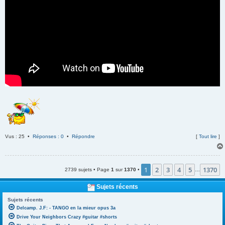
Vus : 25 •
Réponses : 0
•
Répondre
[
Tout lire
]
1
2
3
4
5
1370
2739 sujets • Page
1
sur
1370
•
…
Sujets récents
Sujets récents
Delcamp. J.F: - TANGO en la mieur opus 3a
Drive Your Neighbors Crazy #guitar #shorts