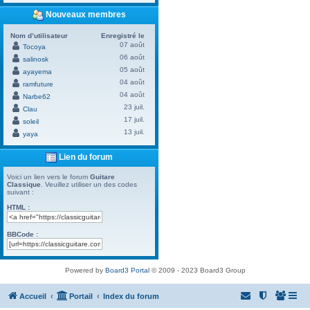
Nouveaux membres
Nom d’utilisateur
Enregistré le
07 août
Tocoya
06 août
salinosk
05 août
ayayema
04 août
ramfuture
04 août
Narbe62
23 juil.
Clau
17 juil.
soleil
13 juil.
yaya
Lien du forum
Voici un lien vers le forum
Guitare
Classique
. Veuillez utiliser un des codes
suivant :
HTML :
BBCode :
Powered by
Board3 Portal
© 2009 - 2023 Board3 Group
Accueil
Portail
Index du forum