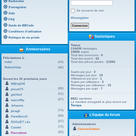
Rechercher
S’enregistrer
Se souvenir de moi
Aide
M’enregistrer
FAQ
Guide du BBCode
Conditions d’utilisation
Statistiques
Politique de vie privée
Totaux
134436
messages
Anniversaires
19856
sujets
Total des annonces :
0
Félicitations à :
Total des post-it :
62
nukyr
(44)
Total des pièces jointes :
21992
RobertViola
(46)
Sujets par jour :
3
Messages par jour :
19
Utilisateurs par jour :
1
Durant les 30 prochains jours
Sujets par utilisateur :
2
M@ngOr€
Messages par utilisateur :
15
(68)
Messages par sujet :
7
proust75
(51)
grichkof
8821
membres
(67)
marcofifty
Le membre enregistré le plus récent est
Tocoya
.
Johanne
(74)
jdcagli
L’équipe du forum
(69)
FrereBenoît
(37)
DOGUET Léo
Administrateurs
(72)
Cassiel
ClassicGuitare
(50)
Pierrotinot