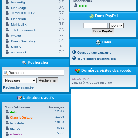
Modérateurs
(47)
boineekig
didier
(45)
Dienuedge
(66)
JACQUES vILLY
Dons PayPal
(62)
Franckinux
(38)
MathieuBK
(44)
Teletraderuacank
(56)
vivalee
(64)
Bruno Goedefroy
Liens
(40)
SophK
(64)
wsuemnick
Cours guitare Lausanne
cours-guitare-lausanne.com
Rechercher
Dernières visites des robots
Ahrefs [Bot]
ven. août 07, 2026 8:53 am
Recherche avancée
Utilisateurs actifs
Nom d’utilisateur
Messages
12519
didier
11908
ClassicGuitare
10164
hirondelle
6018
rdan06
5086
rolanbo