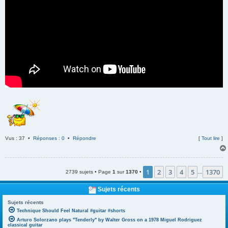
Vus : 37 •
Réponses : 0
•
Répondre
[
Tout lire
]
1
2
3
4
5
1370
2739 sujets • Page
1
sur
1370
•
…
Sujets récents
Sujets récents
Technique Should Feel Natural #guitar #shorts
Arturo Solorzano plays "Tenderly" by Walter Gross on a 1978 Miguel Rodriguez
classical guitar