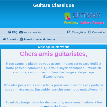
Guitare Classique
FAQ
Nous contacter
S’enregistrer
Connexion
Accueil
Portail
Index du forum
Message de bienvenue
Chers amis guitaristes,
Nous avons le plaisir de vous accueillir dans cet espace dédié à
notre passion commune. Que vous soyez débutant ou musicien
confirmé, ce forum est un lieu d'échange et de partage
d'expériences.
N'hésitez pas à vous connecter, à poser vos questions et à partager
vos connaissances. Ensemble, enrichissons-nous mutuellement !
Avant de plonger dans les discussions, nous vous invitons à lire
les
règles
du forum.