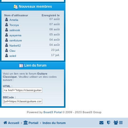
Nouveaux membres
Nom d’utilisateur
Enregistré le
07 août
Amelia
07 août
Tocoya
06 août
salinosk
05 août
ayayema
04 août
ramfuture
04 août
Narbe62
23 juil.
Clau
17 juil.
soleil
Lien du forum
Voici un lien vers le forum
Guitare
Classique
. Veuillez utiliser un des codes
suivant :
HTML :
BBCode :
Powered by
Board3 Portal
© 2009 - 2023 Board3 Group
Accueil
Portail
Index du forum