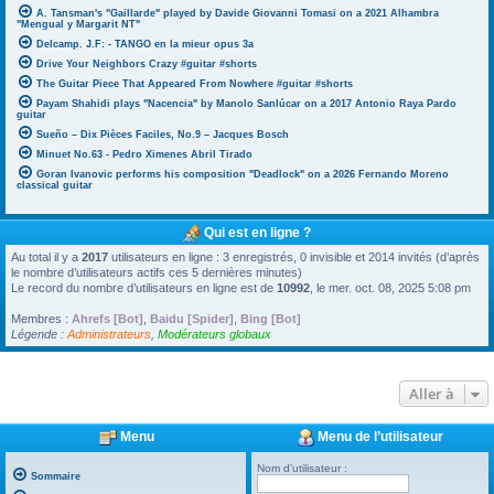
A. Tansman's "Gaillarde" played by Davide Giovanni Tomasi on a 2021 Alhambra
"Mengual y Margarit NT"
Delcamp. J.F: - TANGO en la mieur opus 3a
Drive Your Neighbors Crazy #guitar #shorts
The Guitar Piece That Appeared From Nowhere #guitar #shorts
Payam Shahidi plays "Nacencia" by Manolo Sanlúcar on a 2017 Antonio Raya Pardo
guitar
Sueño – Dix Pièces Faciles, No.9 – Jacques Bosch
Minuet No.63 - Pedro Ximenes Abril Tirado
Goran Ivanovic performs his composition "Deadlock" on a 2026 Fernando Moreno
classical guitar
Qui est en ligne ?
Au total il y a
2017
utilisateurs en ligne : 3 enregistrés, 0 invisible et 2014 invités (d’après
le nombre d’utilisateurs actifs ces 5 dernières minutes)
Le record du nombre d’utilisateurs en ligne est de
10992
, le mer. oct. 08, 2025 5:08 pm
Membres :
Ahrefs [Bot]
,
Baidu [Spider]
,
Bing [Bot]
Légende :
Administrateurs
,
Modérateurs globaux
Aller à
Menu
Menu de l’utilisateur
Nom d’utilisateur :
Sommaire