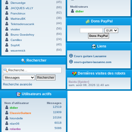
(45)
Dienuedge
Modérateurs
(66)
JACQUES vILLY
didier
(62)
Franckinux
(38)
MathieuBK
Dons PayPal
(44)
Teletraderuacank
(56)
vivalee
(64)
Bruno Goedefroy
(24)
Camillex
(40)
SophK
Liens
(64)
wsuemnick
Cours guitare Lausanne
Rechercher
cours-guitare-lausanne.com
Dernières visites des robots
Baidu [Spider]
Recherche avancée
sam. août 08, 2026 11:40 am
Utilisateurs actifs
Nom d’utilisateur
Messages
12519
didier
11909
ClassicGuitare
10164
hirondelle
6018
rdan06
5086
rolanbo