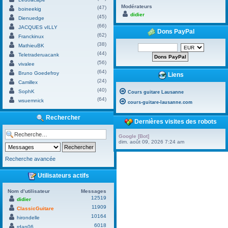
Modérateurs
(47)
boineekig
didier
(45)
Dienuedge
(66)
JACQUES vILLY
Dons PayPal
(62)
Franckinux
(38)
MathieuBK
(44)
Teletraderuacank
(56)
vivalee
(64)
Bruno Goedefroy
Liens
(24)
Camillex
(40)
SophK
Cours guitare Lausanne
(64)
wsuemnick
cours-guitare-lausanne.com
Rechercher
Dernières visites des robots
Google [Bot]
dim. août 09, 2026 7:24 am
Recherche avancée
Utilisateurs actifs
Nom d’utilisateur
Messages
12519
didier
11909
ClassicGuitare
10164
hirondelle
6018
rdan06