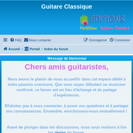
Guitare Classique
FAQ
Nous contacter
S’enregistrer
Connexion
Accueil
Portail
Index du forum
Message de bienvenue
Chers amis guitaristes,
Nous avons le plaisir de vous accueillir dans cet espace dédié à
notre passion commune. Que vous soyez débutant ou musicien
confirmé, ce forum est un lieu d'échange et de partage
d'expériences.
N'hésitez pas à vous connecter, à poser vos questions et à partager
vos connaissances. Ensemble, enrichissons-nous mutuellement !
Avant de plonger dans les discussions, nous vous invitons à lire
les
règles
du forum.