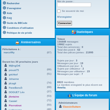
Mot de passe :
Rechercher
S’enregistrer
Se souvenir de moi
Aide
M’enregistrer
FAQ
Guide du BBCode
Conditions d’utilisation
Statistiques
Politique de vie privée
Totaux
134448
messages
Anniversaires
19862
sujets
Total des annonces :
0
Félicitations à :
Total des post-it :
62
marcofifty
(67)
Total des pièces jointes :
21995
Sujets par jour :
3
Durant les 30 prochains jours
Messages par jour :
19
M@ngOr€
Utilisateurs par jour :
1
Sujets par utilisateur :
2
(68)
proust75
Messages par utilisateur :
15
(51)
Messages par sujet :
7
grichkof
Johanne
8822
membres
(74)
jdcagli
Le membre enregistré le plus récent est
(69)
Amelia
.
FrereBenoît
(37)
DOGUET Léo
L’équipe du forum
(53)
jfontaine
(72)
Cassiel
Administrateurs
(50)
Pierrotinot
ClassicGuitare
(49)
Ledoacape