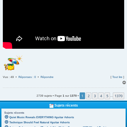
Vus : 49 •
Réponses : 0
•
Répondre
[
Tout lire
]
1
2
3
4
5
1370
2739 sujets • Page
1
sur
1370
•
…
Sujets récents
Sujets récents
Quiet Music Reveals EVERYTHING #guitar #shorts
Technique Should Feel Natural #guitar #shorts