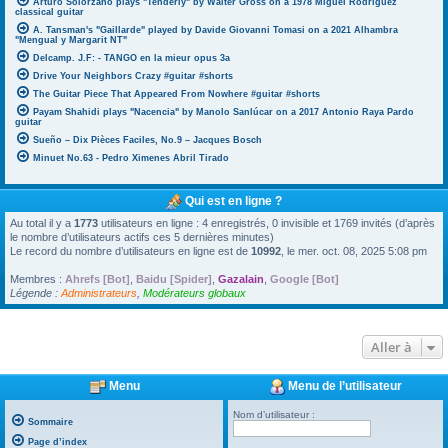
Arturo Solorzano plays "Tenderly" by Walter Gross on a 1978 Miguel Rodriguez
classical guitar
A. Tansman's "Gaillarde" played by Davide Giovanni Tomasi on a 2021 Alhambra
"Mengual y Margarit NT"
Delcamp. J.F: - TANGO en la mieur opus 3a
Drive Your Neighbors Crazy #guitar #shorts
The Guitar Piece That Appeared From Nowhere #guitar #shorts
Payam Shahidi plays "Nacencia" by Manolo Sanlúcar on a 2017 Antonio Raya Pardo
guitar
Sueño – Dix Pièces Faciles, No.9 – Jacques Bosch
Minuet No.63 - Pedro Ximenes Abril Tirado
Qui est en ligne ?
Au total il y a
1773
utilisateurs en ligne : 4 enregistrés, 0 invisible et 1769 invités (d’après
le nombre d’utilisateurs actifs ces 5 dernières minutes)
Le record du nombre d’utilisateurs en ligne est de
10992
, le mer. oct. 08, 2025 5:08 pm
Membres :
Ahrefs [Bot]
,
Baidu [Spider]
,
Gazalain
,
Google [Bot]
Légende :
Administrateurs
,
Modérateurs globaux
Aller à
Menu
Menu de l’utilisateur
Nom d’utilisateur :
Sommaire
Page d’index