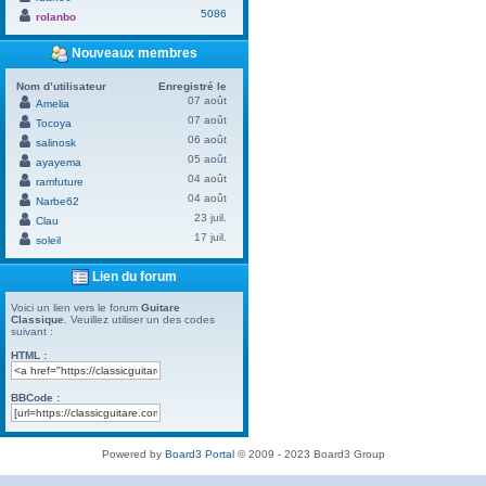
5086
rolanbo
Nouveaux membres
Nom d’utilisateur
Enregistré le
07 août
Amelia
07 août
Tocoya
06 août
salinosk
05 août
ayayema
04 août
ramfuture
04 août
Narbe62
23 juil.
Clau
17 juil.
soleil
Lien du forum
Voici un lien vers le forum
Guitare
Classique
. Veuillez utiliser un des codes
suivant :
HTML :
BBCode :
Powered by
Board3 Portal
© 2009 - 2023 Board3 Group