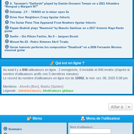
A. Tansman's "Gaillarde" played by Davide Giovanni Tomasi on a 2021 Alhambra
"Mengual y Margarit NT"
Delcamp. J.F: - TANGO en la mieur opus 3a
Drive Your Neighbors Crazy #guitar #shorts
The Guitar Piece That Appeared From Nowhere #guitar #shorts
Payam Shahidi plays "Nacencia" by Manolo Sanlúcar on a 2017 Antonio Raya Pardo
guitar
Sueño – Dix Pièces Faciles, No.9 – Jacques Bosch
Minuet No.63 - Pedro Ximenes Abril Tirado
Goran Ivanovic performs his composition "Deadlock" on a 2026 Fernando Moreno
classical guitar
Qui est en ligne ?
Au total il y a
848
utilisateurs en ligne : 2 enregistrés, 0 invisible et 846 invités (d’après le
nombre d’utilisateurs actifs ces 5 dernières minutes)
Le record du nombre d’utilisateurs en ligne est de
10992
, le mer. oct. 08, 2025 5:08 pm
Membres :
Ahrefs [Bot]
,
Baidu [Spider]
Légende :
Administrateurs
,
Modérateurs globaux
Aller à
Menu
Menu de l’utilisateur
Nom d’utilisateur :
Sommaire