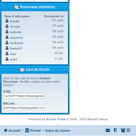
Nouveaux membres
Nom d’utilisateur
Enregistré le
07 août
Amelia
07 août
Tocoya
06 août
salinosk
05 août
ayayema
04 août
ramfuture
04 août
Narbe62
23 juil.
Clau
17 juil.
soleil
Lien du forum
Voici un lien vers le forum
Guitare
Classique
. Veuillez utiliser un des codes
suivant :
HTML :
BBCode :
Powered by
Board3 Portal
© 2009 - 2023 Board3 Group
Accueil
Portail
Index du forum