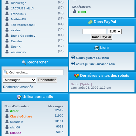
(45)
Dienuedge
Modérateurs
(66)
JACQUES vILLY
didier
(62)
Franckinux
(38)
MathieuBK
Dons PayPal
(44)
Teletraderuacank
(56)
vivalee
(64)
Bruno Goedefroy
(24)
Camillex
(40)
SophK
Liens
(64)
wsuemnick
Cours guitare Lausanne
Rechercher
cours-guitare-lausanne.com
Dernières visites des robots
Baidu [Spider]
Recherche avancée
sam. août 08, 2026 1:19 pm
Utilisateurs actifs
Nom d’utilisateur
Messages
12519
didier
11909
ClassicGuitare
10164
hirondelle
6018
rdan06
5086
rolanbo