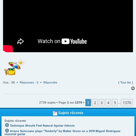
Vus : 38 •
Réponses : 0
•
Répondre
[
Tout lire
]
1
2
3
4
5
1370
2739 sujets • Page
1
sur
1370
•
…
Sujets récents
Sujets récents
Technique Should Feel Natural #guitar #shorts
Arturo Solorzano plays "Tenderly" by Walter Gross on a 1978 Miguel Rodriguez
classical guitar