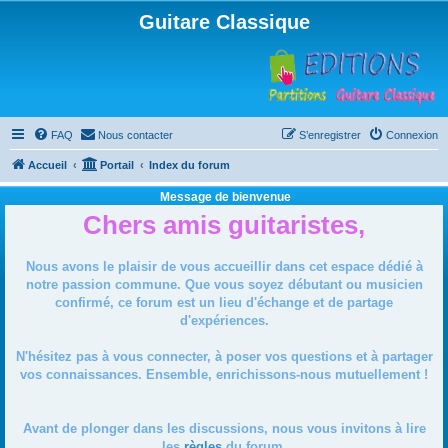
Guitare Classique
FAQ
Nous contacter
S’enregistrer
Connexion
Accueil
Portail
Index du forum
Message de bienvenue
Chers amis guitaristes,
Nous avons le plaisir de vous accueillir dans cet espace dédié à
notre passion commune. Que vous soyez débutant ou musicien
confirmé, ce forum est un lieu d'échange et de partage
d'expériences.
N'hésitez pas à vous connecter, à poser vos questions et à partager
vos connaissances. Ensemble, enrichissons-nous mutuellement !
Avant de plonger dans les discussions, nous vous invitons à lire
les
règles
du forum.