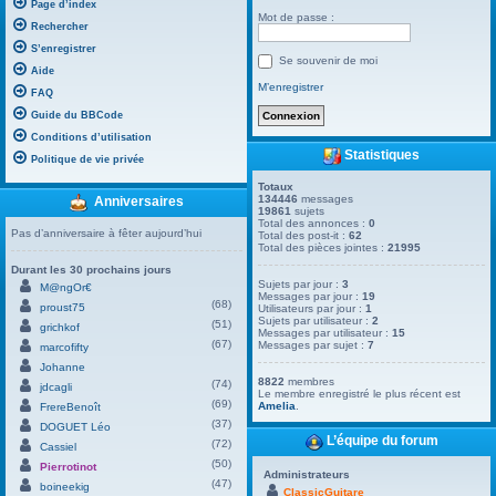
Page d’index
Mot de passe :
Rechercher
S’enregistrer
Se souvenir de moi
Aide
M’enregistrer
FAQ
Guide du BBCode
Conditions d’utilisation
Statistiques
Politique de vie privée
Totaux
134446
messages
Anniversaires
19861
sujets
Total des annonces :
0
Pas d’anniversaire à fêter aujourd’hui
Total des post-it :
62
Total des pièces jointes :
21995
Durant les 30 prochains jours
Sujets par jour :
3
M@ngOr€
Messages par jour :
19
(68)
proust75
Utilisateurs par jour :
1
Sujets par utilisateur :
2
(51)
grichkof
Messages par utilisateur :
15
(67)
Messages par sujet :
7
marcofifty
Johanne
8822
membres
(74)
jdcagli
Le membre enregistré le plus récent est
(69)
Amelia
.
FrereBenoît
(37)
DOGUET Léo
L’équipe du forum
(72)
Cassiel
(50)
Pierrotinot
Administrateurs
(47)
boineekig
ClassicGuitare