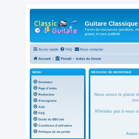
Guitare Classique
Forum de ressources (partitions, mu
gratuit, et sans publicité.
Accès rapide
FAQ
Nous contacter
Accueil
Portail
Index du forum
MENU
MESSAGE DE BIENVENUE
Sommaire
Page d’index
Nous avons le plaisir 
Rechercher
mus
S’enregistrer
Aide
N'hésitez pas à vous c
FAQ
Guide du BBCode
Conditions d’utilisation
Politique de vie privée
Avant 