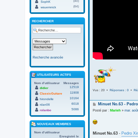
(40)
SophK
(64)
wsuemnick
RECHERCHER
Recherche avancée
UTILISATEURS ACTIFS
Nom d’utilisateur
Messages
12519
didier
Vus : 20 •
Réponses : 0
•
Ré
11908
ClassicGuitare
10164
hirondelle
M
Minuet No.63 - Pedro
6018
rdan06
e
5086
rolanbo
Posté par :
Marieh
»
mar. aoû
s
s
a
NOUVEAUX MEMBRES
g
e
Nom d’utilisateur
Minuet No.63
-
Pedro Xi
Enregistré le