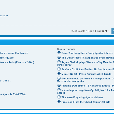
pondre
2739 sujets • Page
1
sur
1370
•
Sujets récents
lse de la rue Poullaouec
Drive Your Neighbors Crazy #guitar #shorts
oniso Aguado
The Guitar Piece That Appeared From Nowher
tare de Paris (29 nov. - 2 déc.)
Payam Shahidi plays "Nacencia" by Manolo S
Pardo guitar
Sueño – Dix Pièces Faciles, No.9 – Jacques 
Minuet No.63 - Pedro Ximenes Abril Tirado
Goran Ivanovic performs his composition "D
ut . duo .
Moreno classical guitar
Peppino D'Agostino – 5 Advanced Etudes | P
Méthode pour la guitare Op. 241, No. 10 – A
Carulli
 à jour le 03/06/2026)
The Nose Fingering #guitar #shorts
Precision Fixes the Chord #guitar #shorts