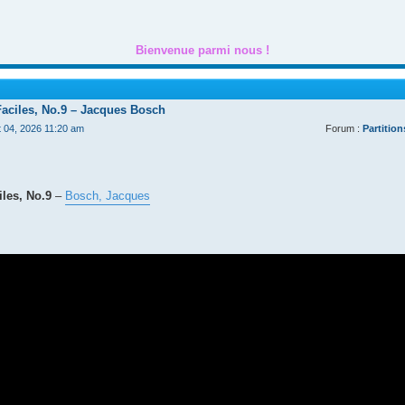
Bienvenue parmi nous !
Faciles, No.9 – Jacques Bosch
t 04, 2026 11:20 am
Forum :
Partition
les, No.9
–
Bosch, Jacques