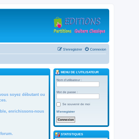
S’enregistrer
Connexion
MENU DE L’UTILISATEUR
Nom d’utilisateur :
Mot de passe :
 vous soyez débutant ou
ces.
Se souvenir de moi
mble, enrichissons-nous
M’enregistrer
forum.
STATISTIQUES