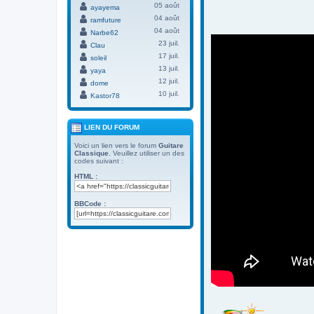
05 août
ayayema
04 août
ramfuture
04 août
Narbe62
23 juil.
Clau
17 juil.
soleil
13 juil.
yaya
12 juil.
dome
10 juil.
Kastor78
LIEN DU FORUM
Voici un lien vers le forum
Guitare
Classique
. Veuillez utiliser un des
codes suivant :
HTML :
BBCode :