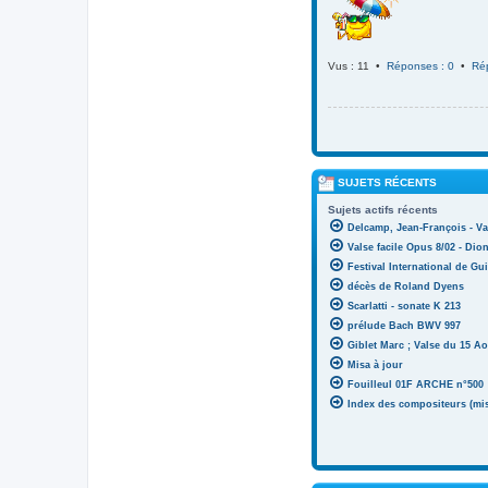
Vus : 11 •
Réponses : 0
•
Ré
SUJETS RÉCENTS
Sujets actifs récents
Delcamp, Jean-François - Va
Valse facile Opus 8/02 - Di
Festival International de Gui
décès de Roland Dyens
Scarlatti - sonate K 213
prélude Bach BWV 997
Giblet Marc ; Valse du 15 Ao
Misa à jour
Fouilleul 01F ARCHE n°500
Index des compositeurs (mise