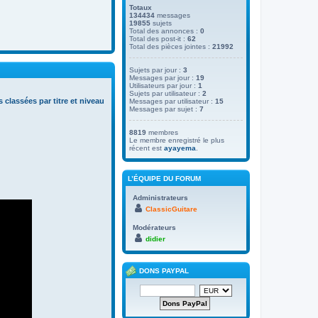
Totaux
134434
messages
19855
sujets
Total des annonces :
0
Total des post-it :
62
Total des pièces jointes :
21992
Sujets par jour :
3
Messages par jour :
19
Utilisateurs par jour :
1
Sujets par utilisateur :
2
s classées par titre et niveau
Messages par utilisateur :
15
Messages par sujet :
7
8819
membres
Le membre enregistré le plus
récent est
ayayema
.
L’ÉQUIPE DU FORUM
Administrateurs
ClassicGuitare
Modérateurs
didier
DONS PAYPAL