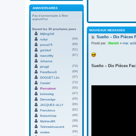
ANNIVERSAIRES
Pas d’anniversaire à fêter
aujourd’hui
Durant les 30 prochains jours
NOUVEAUX MESSAGES
M@ngOr€
M
Sueño – Dix Pièces 
(44)
nukyr
e
Posté par :
Marieh
»
mar. aoû
(68)
s
proust75
s
(51)
grichkof
a
(67)
marcofifty
g
Johanne
e
Sueño – Dix Pièces Faci
(74)
jdcagli
(69)
FrereBenoît
(37)
DOGUET Léo
(72)
Cassiel
(50)
Pierrotinot
(47)
boineekig
(45)
Dienuedge
(66)
JACQUES vILLY
(62)
Franckinux
(46)
RobertViola
(38)
MathieuBK
(44)
Teletraderuacank
(56)
vivalee