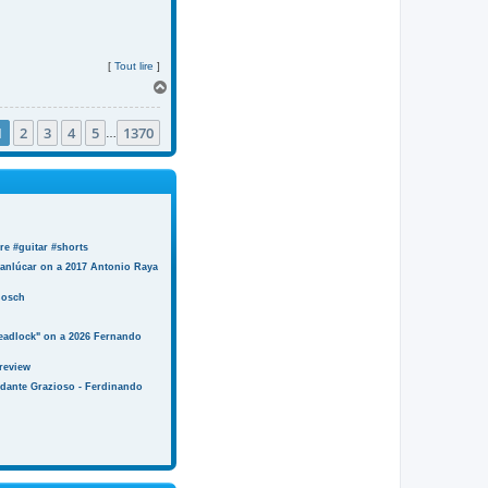
[
Tout lire
]
H
a
u
1
2
3
4
5
1370
t
…
e #guitar #shorts
anlúcar on a 2017 Antonio Raya
Bosch
eadlock" on a 2026 Fernando
review
ndante Grazioso - Ferdinando