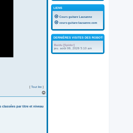
LIENS
Cours guitare Lausanne
cours-guitare-lausanne.com
DERNIÈRES VISITES DES ROBOTS
Baidu [Spider]
jeu. août 06, 2026 5:10 am
[
Tout lire
]
H
a
u
t
s classées par titre et niveau