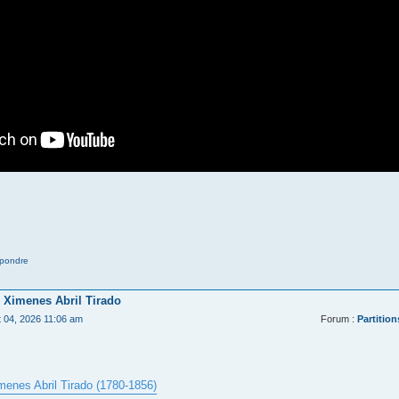
pondre
 Ximenes Abril Tirado
t 04, 2026 11:06 am
Forum :
Partition
menes Abril Tirado (1780-1856)