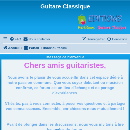
Guitare Classique
FAQ
Nous contacter
S’enregistrer
Connexion
Accueil
Portail
Index du forum
Message de bienvenue
Chers amis guitaristes,
Nous avons le plaisir de vous accueillir dans cet espace dédié à
notre passion commune. Que vous soyez débutant ou musicien
confirmé, ce forum est un lieu d'échange et de partage
d'expériences.
N'hésitez pas à vous connecter, à poser vos questions et à partager
vos connaissances. Ensemble, enrichissons-nous mutuellement !
Avant de plonger dans les discussions, nous vous invitons à lire
les
règles
du forum.