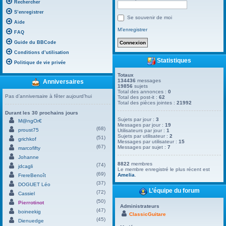
Rechercher
S’enregistrer
Se souvenir de moi
Aide
M’enregistrer
FAQ
Guide du BBCode
Conditions d’utilisation
Statistiques
Politique de vie privée
Totaux
134436
messages
Anniversaires
19856
sujets
Total des annonces :
0
Pas d’anniversaire à fêter aujourd’hui
Total des post-it :
62
Total des pièces jointes :
21992
Durant les 30 prochains jours
Sujets par jour :
3
M@ngOr€
Messages par jour :
19
(68)
proust75
Utilisateurs par jour :
1
Sujets par utilisateur :
2
(51)
grichkof
Messages par utilisateur :
15
(67)
Messages par sujet :
7
marcofifty
Johanne
8822
membres
(74)
jdcagli
Le membre enregistré le plus récent est
(69)
Amelia
.
FrereBenoît
(37)
DOGUET Léo
L’équipe du forum
(72)
Cassiel
(50)
Pierrotinot
Administrateurs
(47)
boineekig
ClassicGuitare
(45)
Dienuedge