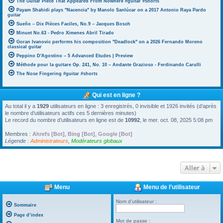
The Guitar Piece That Appeared From Nowhere #guitar #shorts
Payam Shahidi plays "Nacencia" by Manolo Sanlúcar on a 2017 Antonio Raya Pardo
guitar
Sueño – Dix Pièces Faciles, No.9 – Jacques Bosch
Minuet No.63 - Pedro Ximenes Abril Tirado
Goran Ivanovic performs his composition "Deadlock" on a 2026 Fernando Moreno
classical guitar
Peppino D'Agostino – 5 Advanced Etudes | Preview
Méthode pour la guitare Op. 241, No. 10 – Andante Grazioso - Ferdinando Carulli
The Nose Fingering #guitar #shorts
Qui est en ligne ?
Au total il y a
1929
utilisateurs en ligne : 3 enregistrés, 0 invisible et 1926 invités (d’après
le nombre d’utilisateurs actifs ces 5 dernières minutes)
Le record du nombre d’utilisateurs en ligne est de
10992
, le mer. oct. 08, 2025 5:08 pm
Membres :
Ahrefs [Bot]
,
Bing [Bot]
,
Google [Bot]
Légende :
Administrateurs
,
Modérateurs globaux
Aller à
Menu
Menu de l’utilisateur
Nom d’utilisateur :
Sommaire
Page d’index
Mot de passe :