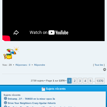
Vus : 29 •
Réponses : 0
•
Répondre
[
Tout lire
]
1
2
3
4
5
1370
2739 sujets • Page
1
sur
1370
•
…
Sujets récents
Sujets récents
Delcamp. J.F: - TANGO en la mieur opus 3a
Drive Your Neighbors Crazy #guitar #shorts