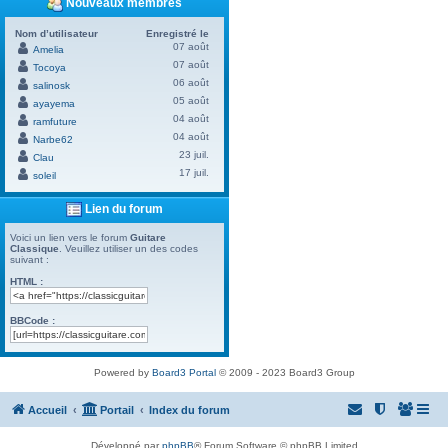
Nouveaux membres
Nom d’utilisateur
Enregistré le
07 août
Amelia
07 août
Tocoya
06 août
salinosk
05 août
ayayema
04 août
ramfuture
04 août
Narbe62
23 juil.
Clau
17 juil.
soleil
Lien du forum
Voici un lien vers le forum
Guitare
Classique
. Veuillez utiliser un des codes
suivant :
HTML :
BBCode :
Powered by
Board3 Portal
© 2009 - 2023 Board3 Group
Accueil
Portail
Index du forum
Développé par
phpBB
® Forum Software © phpBB Limited