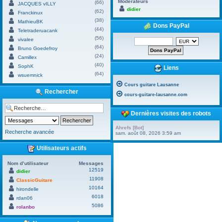
Modérateurs
(66)
JACQUES vILLY
didier
(62)
Franckinux
(38)
MathieuBK
Dons PayPal
(44)
Teletraderuacank
(56)
vivalee
(64)
Bruno Goedefroy
(24)
Camillex
(40)
SophK
Liens
(64)
wsuemnick
Cours guitare Lausanne
Rechercher
cours-guitare-lausanne.com
Dernières visites des robots
Ahrefs [Bot]
Recherche avancée
sam. août 08, 2026 3:59 am
Utilisateurs actifs
Nom d’utilisateur
Messages
12519
didier
11908
ClassicGuitare
10164
hirondelle
6018
rdan06
5086
rolanbo