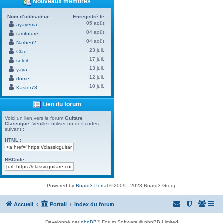
Nouveaux membres
Nom d’utilisateur
Enregistré le
05 août
ayayema
04 août
ramfuture
04 août
Narbe62
23 juil.
Clau
17 juil.
soleil
13 juil.
yaya
12 juil.
dome
10 juil.
Kastor78
Lien du forum
Voici un lien vers le forum
Guitare
Classique
. Veuillez utiliser un des codes
suivant :
HTML :
BBCode :
Powered by
Board3 Portal
© 2009 - 2023 Board3 Group
Accueil
Portail
Index du forum
Développé par
phpBB
® Forum Software © phpBB Limited