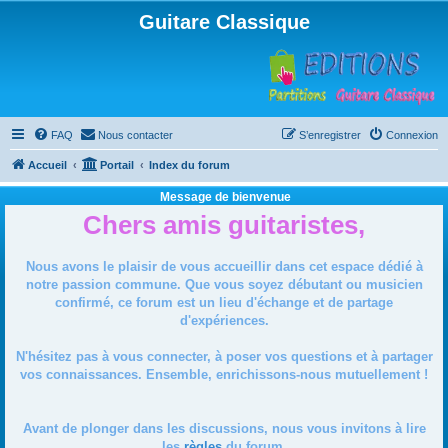
Guitare Classique
FAQ
Nous contacter
S’enregistrer
Connexion
Accueil
Portail
Index du forum
Message de bienvenue
Chers amis guitaristes,
Nous avons le plaisir de vous accueillir dans cet espace dédié à
notre passion commune. Que vous soyez débutant ou musicien
confirmé, ce forum est un lieu d'échange et de partage
d'expériences.
N'hésitez pas à vous connecter, à poser vos questions et à partager
vos connaissances. Ensemble, enrichissons-nous mutuellement !
Avant de plonger dans les discussions, nous vous invitons à lire
les
règles
du forum.