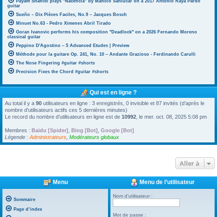
Payam Shahidi plays "Nacencia" by Manolo Sanlúcar on a 2017 Antonio Raya Pardo
guitar
Sueño – Dix Pièces Faciles, No.9 – Jacques Bosch
Minuet No.63 - Pedro Ximenes Abril Tirado
Goran Ivanovic performs his composition "Deadlock" on a 2026 Fernando Moreno
classical guitar
Peppino D'Agostino – 5 Advanced Etudes | Preview
Méthode pour la guitare Op. 241, No. 10 – Andante Grazioso - Ferdinando Carulli
The Nose Fingering #guitar #shorts
Precision Fixes the Chord #guitar #shorts
Qui est en ligne ?
Au total il y a
90
utilisateurs en ligne : 3 enregistrés, 0 invisible et 87 invités (d’après le
nombre d’utilisateurs actifs ces 5 dernières minutes)
Le record du nombre d’utilisateurs en ligne est de
10992
, le mer. oct. 08, 2025 5:08 pm
Membres :
Baidu [Spider]
,
Bing [Bot]
,
Google [Bot]
Légende :
Administrateurs
,
Modérateurs globaux
Aller à
Menu
Menu de l’utilisateur
Nom d’utilisateur :
Sommaire
Page d’index
Mot de passe :