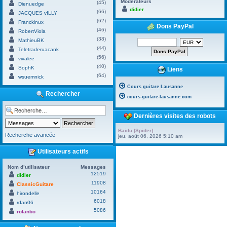
Modérateurs
(45)
Dienuedge
didier
(66)
JACQUES vILLY
(62)
Franckinux
Dons PayPal
(46)
RobertViola
(38)
MathieuBK
(44)
Teletraderuacank
(56)
vivalee
(40)
SophK
Liens
(64)
wsuemnick
Cours guitare Lausanne
Rechercher
cours-guitare-lausanne.com
Dernières visites des robots
Baidu [Spider]
Recherche avancée
jeu. août 06, 2026 5:10 am
Utilisateurs actifs
Nom d’utilisateur
Messages
12519
didier
11908
ClassicGuitare
10164
hirondelle
6018
rdan06
5086
rolanbo