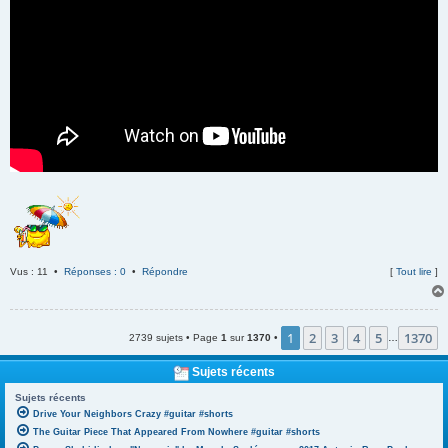
Vus : 11 •
Réponses : 0
•
Répondre
[
Tout lire
]
1
2
3
4
5
1370
2739 sujets • Page
1
sur
1370
•
…
Sujets récents
Sujets récents
Drive Your Neighbors Crazy #guitar #shorts
The Guitar Piece That Appeared From Nowhere #guitar #shorts