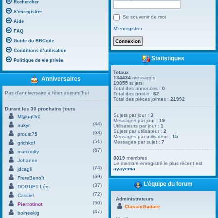
Rechercher
S’enregistrer
Se souvenir de moi
Aide
M’enregistrer
FAQ
Guide du BBCode
Conditions d’utilisation
Statistiques
Politique de vie privée
Totaux
134434
messages
Anniversaires
19855
sujets
Total des annonces :
0
Pas d’anniversaire à fêter aujourd’hui
Total des post-it :
62
Total des pièces jointes :
21992
Durant les 30 prochains jours
Sujets par jour :
3
M@ngOr€
Messages par jour :
19
(44)
nukyr
Utilisateurs par jour :
1
Sujets par utilisateur :
2
(68)
proust75
Messages par utilisateur :
15
(51)
Messages par sujet :
7
grichkof
(67)
marcofifty
8819
membres
Johanne
Le membre enregistré le plus récent est
(74)
ayayema
.
jdcagli
(69)
FrereBenoît
L’équipe du forum
(37)
DOGUET Léo
(72)
Cassiel
Administrateurs
(50)
Pierrotinot
ClassicGuitare
(47)
boineekig