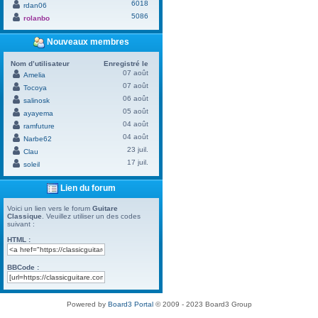
6018
rdan06
5086
rolanbo
Nouveaux membres
Nom d’utilisateur
Enregistré le
07 août
Amelia
07 août
Tocoya
06 août
salinosk
05 août
ayayema
04 août
ramfuture
04 août
Narbe62
23 juil.
Clau
17 juil.
soleil
Lien du forum
Voici un lien vers le forum
Guitare
Classique
. Veuillez utiliser un des codes
suivant :
HTML :
BBCode :
Powered by
Board3 Portal
© 2009 - 2023 Board3 Group