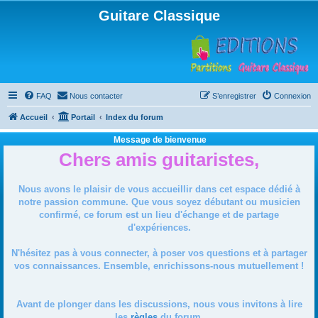
Guitare Classique
FAQ
Nous contacter
S’enregistrer
Connexion
Accueil
Portail
Index du forum
Message de bienvenue
Chers amis guitaristes,
Nous avons le plaisir de vous accueillir dans cet espace dédié à
notre passion commune. Que vous soyez débutant ou musicien
confirmé, ce forum est un lieu d'échange et de partage
d'expériences.
N'hésitez pas à vous connecter, à poser vos questions et à partager
vos connaissances. Ensemble, enrichissons-nous mutuellement !
Avant de plonger dans les discussions, nous vous invitons à lire
les
règles
du forum.