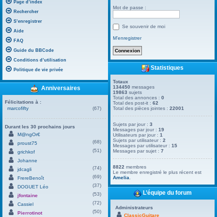
Page d’index
Mot de passe :
Rechercher
S’enregistrer
Se souvenir de moi
Aide
M’enregistrer
FAQ
Guide du BBCode
Conditions d’utilisation
Statistiques
Politique de vie privée
Totaux
134450
messages
Anniversaires
19863
sujets
Total des annonces :
0
Félicitations à :
Total des post-it :
62
marcofifty
(67)
Total des pièces jointes :
22001
Sujets par jour :
3
Durant les 30 prochains jours
Messages par jour :
19
M@ngOr€
Utilisateurs par jour :
1
Sujets par utilisateur :
2
(68)
proust75
Messages par utilisateur :
15
(51)
Messages par sujet :
7
grichkof
Johanne
8822
membres
(74)
jdcagli
Le membre enregistré le plus récent est
(69)
Amelia
.
FrereBenoît
(37)
DOGUET Léo
L’équipe du forum
(53)
jfontaine
(72)
Cassiel
Administrateurs
(50)
Pierrotinot
ClassicGuitare