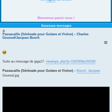
Bienvenue parmi nous !
Nouveaux messages
M
e
Passacaille (Sérénade pour Guitare et Violon) – Charles
s
Gounod/Jacques Bosch
s
a
g
e
Suite au message de giga17:
viewtopic.php?p=150330#p150330
Passacaille (Sérénade pour Guitare et Violon)
–
Bosch, Jacques
Gounod.jpg