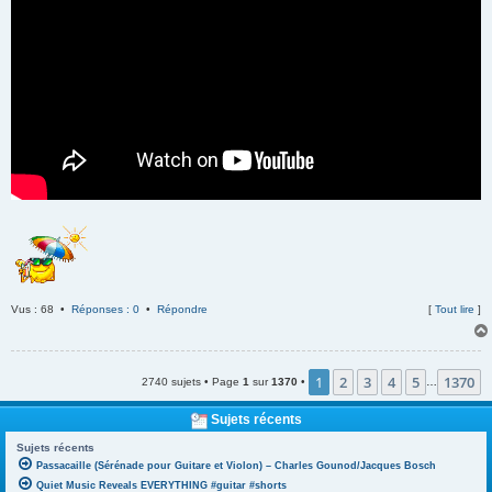
Vus : 68 •
Réponses : 0
•
Répondre
[
Tout lire
]
1
2
3
4
5
1370
2740 sujets • Page
1
sur
1370
•
…
Sujets récents
Sujets récents
Passacaille (Sérénade pour Guitare et Violon) – Charles Gounod/Jacques Bosch
Quiet Music Reveals EVERYTHING #guitar #shorts