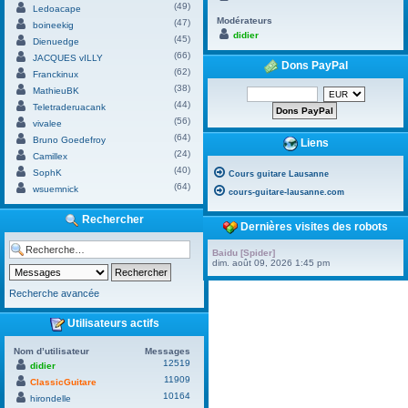
(49)
Ledoacape
Modérateurs
(47)
boineekig
didier
(45)
Dienuedge
(66)
JACQUES vILLY
Dons PayPal
(62)
Franckinux
(38)
MathieuBK
(44)
Teletraderuacank
(56)
vivalee
(64)
Bruno Goedefroy
Liens
(24)
Camillex
(40)
SophK
Cours guitare Lausanne
(64)
wsuemnick
cours-guitare-lausanne.com
Rechercher
Dernières visites des robots
Baidu [Spider]
dim. août 09, 2026 1:45 pm
Recherche avancée
Utilisateurs actifs
Nom d’utilisateur
Messages
12519
didier
11909
ClassicGuitare
10164
hirondelle