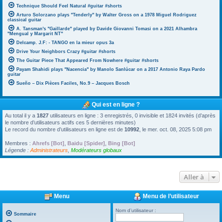
Technique Should Feel Natural #guitar #shorts
Arturo Solorzano plays "Tenderly" by Walter Gross on a 1978 Miguel Rodriguez
classical guitar
A. Tansman's "Gaillarde" played by Davide Giovanni Tomasi on a 2021 Alhambra
"Mengual y Margarit NT"
Delcamp. J.F: - TANGO en la mieur opus 3a
Drive Your Neighbors Crazy #guitar #shorts
The Guitar Piece That Appeared From Nowhere #guitar #shorts
Payam Shahidi plays "Nacencia" by Manolo Sanlúcar on a 2017 Antonio Raya Pardo
guitar
Sueño – Dix Pièces Faciles, No.9 – Jacques Bosch
Qui est en ligne ?
Au total il y a
1827
utilisateurs en ligne : 3 enregistrés, 0 invisible et 1824 invités (d’après
le nombre d’utilisateurs actifs ces 5 dernières minutes)
Le record du nombre d’utilisateurs en ligne est de
10992
, le mer. oct. 08, 2025 5:08 pm
Membres :
Ahrefs [Bot]
,
Baidu [Spider]
,
Bing [Bot]
Légende :
Administrateurs
,
Modérateurs globaux
Aller à
Menu
Menu de l’utilisateur
Nom d’utilisateur :
Sommaire