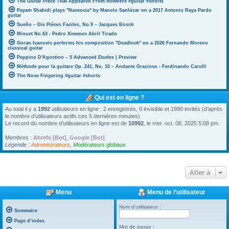
The Guitar Piece That Appeared From Nowhere #guitar #shorts
Payam Shahidi plays "Nacencia" by Manolo Sanlúcar on a 2017 Antonio Raya Pardo
guitar
Sueño – Dix Pièces Faciles, No.9 – Jacques Bosch
Minuet No.63 - Pedro Ximenes Abril Tirado
Goran Ivanovic performs his composition "Deadlock" on a 2026 Fernando Moreno
classical guitar
Peppino D'Agostino – 5 Advanced Etudes | Preview
Méthode pour la guitare Op. 241, No. 10 – Andante Grazioso - Ferdinando Carulli
The Nose Fingering #guitar #shorts
Qui est en ligne ?
Au total il y a
1992
utilisateurs en ligne : 2 enregistrés, 0 invisible et 1990 invités (d’après
le nombre d’utilisateurs actifs ces 5 dernières minutes)
Le record du nombre d’utilisateurs en ligne est de
10992
, le mer. oct. 08, 2025 5:08 pm
Membres :
Ahrefs [Bot]
,
Google [Bot]
Légende :
Administrateurs
,
Modérateurs globaux
Aller à
Menu
Menu de l’utilisateur
Nom d’utilisateur :
Sommaire
Page d’index
Mot de passe :