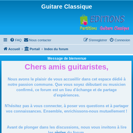
Guitare Classique
FAQ
Nous contacter
S’enregistrer
Connexion
Accueil
Portail
Index du forum
Message de bienvenue
Chers amis guitaristes,
Nous avons le plaisir de vous accueillir dans cet espace dédié à
notre passion commune. Que vous soyez débutant ou musicien
confirmé, ce forum est un lieu d'échange et de partage
d'expériences.
N'hésitez pas à vous connecter, à poser vos questions et à partager
vos connaissances. Ensemble, enrichissons-nous mutuellement !
Avant de plonger dans les discussions, nous vous invitons à lire
les
règles
du forum.