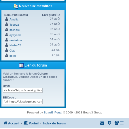
Nouveaux membres
Nom d’utilisateur
Enregistré le
07 août
Amelia
07 août
Tocoya
06 août
salinosk
05 août
ayayema
04 août
ramfuture
04 août
Narbe62
23 juil.
Clau
17 juil.
soleil
Lien du forum
Voici un lien vers le forum
Guitare
Classique
. Veuillez utiliser un des codes
suivant :
HTML :
BBCode :
Powered by
Board3 Portal
© 2009 - 2023 Board3 Group
Accueil
Portail
Index du forum