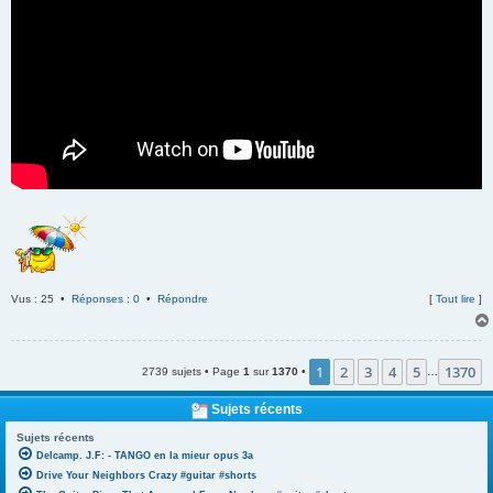
Vus : 25 •
Réponses : 0
•
Répondre
[
Tout lire
]
1
2
3
4
5
1370
2739 sujets • Page
1
sur
1370
•
…
Sujets récents
Sujets récents
Delcamp. J.F: - TANGO en la mieur opus 3a
Drive Your Neighbors Crazy #guitar #shorts