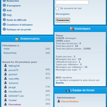
Rechercher
S’enregistrer
Se souvenir de moi
Aide
M’enregistrer
FAQ
Guide du BBCode
Conditions d’utilisation
Statistiques
Politique de vie privée
Totaux
134436
messages
Anniversaires
19856
sujets
Total des annonces :
0
Félicitations à :
Total des post-it :
62
nukyr
(44)
Total des pièces jointes :
21992
RobertViola
(46)
Sujets par jour :
3
Messages par jour :
19
Utilisateurs par jour :
1
Durant les 30 prochains jours
Sujets par utilisateur :
2
M@ngOr€
Messages par utilisateur :
15
(68)
Messages par sujet :
7
proust75
(51)
grichkof
8822
membres
(67)
marcofifty
Le membre enregistré le plus récent est
Amelia
.
Johanne
(74)
jdcagli
L’équipe du forum
(69)
FrereBenoît
(37)
DOGUET Léo
Administrateurs
(72)
Cassiel
ClassicGuitare
(50)
Pierrotinot