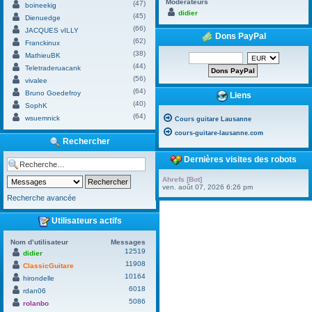
Modérateurs
(47)
boineekig
didier
(45)
Dienuedge
(66)
JACQUES vILLY
Dons PayPal
(62)
Franckinux
(38)
MathieuBK
(44)
Teletraderuacank
(56)
vivalee
(64)
Bruno Goedefroy
Liens
(40)
SophK
(64)
wsuemnick
Cours guitare Lausanne
cours-guitare-lausanne.com
Rechercher
Dernières visites des robots
Ahrefs [Bot]
ven. août 07, 2026 6:26 pm
Recherche avancée
Utilisateurs actifs
Nom d’utilisateur
Messages
12519
didier
11908
ClassicGuitare
10164
hirondelle
6018
rdan06
5086
rolanbo