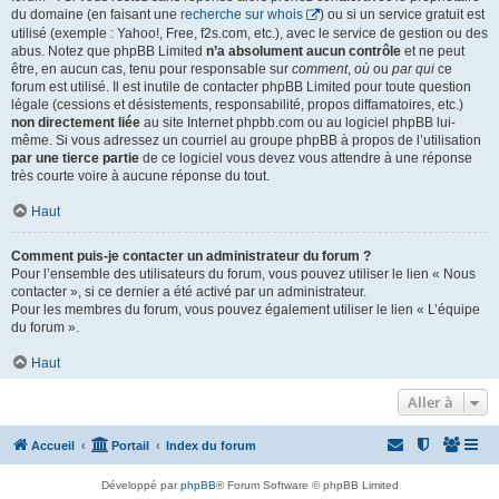
du domaine (en faisant une
recherche sur whois
) ou si un service gratuit est
utilisé (exemple : Yahoo!, Free, f2s.com, etc.), avec le service de gestion ou des
abus. Notez que phpBB Limited
n’a absolument aucun contrôle
et ne peut
être, en aucun cas, tenu pour responsable sur
comment
,
où
ou
par qui
ce
forum est utilisé. Il est inutile de contacter phpBB Limited pour toute question
légale (cessions et désistements, responsabilité, propos diffamatoires, etc.)
non directement liée
au site Internet phpbb.com ou au logiciel phpBB lui-
même. Si vous adressez un courriel au groupe phpBB à propos de l’utilisation
par une tierce partie
de ce logiciel vous devez vous attendre à une réponse
très courte voire à aucune réponse du tout.
Haut
Comment puis-je contacter un administrateur du forum ?
Pour l’ensemble des utilisateurs du forum, vous pouvez utiliser le lien « Nous
contacter », si ce dernier a été activé par un administrateur.
Pour les membres du forum, vous pouvez également utiliser le lien « L’équipe
du forum ».
Haut
Aller à
Accueil
Portail
Index du forum
Développé par
phpBB
® Forum Software © phpBB Limited