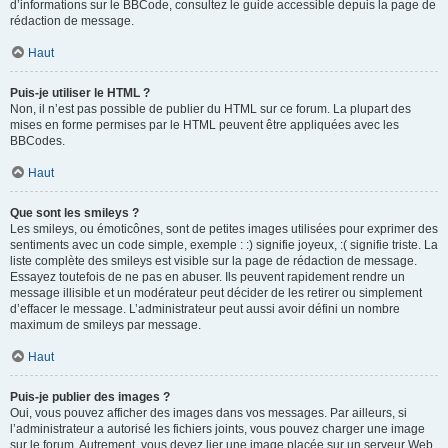
d’informations sur le BBCode, consultez le guide accessible depuis la page de
rédaction de message.
Haut
Puis-je utiliser le HTML ?
Non, il n’est pas possible de publier du HTML sur ce forum. La plupart des
mises en forme permises par le HTML peuvent être appliquées avec les
BBCodes.
Haut
Que sont les smileys ?
Les smileys, ou émoticônes, sont de petites images utilisées pour exprimer des
sentiments avec un code simple, exemple : :) signifie joyeux, :( signifie triste. La
liste complète des smileys est visible sur la page de rédaction de message.
Essayez toutefois de ne pas en abuser. Ils peuvent rapidement rendre un
message illisible et un modérateur peut décider de les retirer ou simplement
d’effacer le message. L’administrateur peut aussi avoir défini un nombre
maximum de smileys par message.
Haut
Puis-je publier des images ?
Oui, vous pouvez afficher des images dans vos messages. Par ailleurs, si
l’administrateur a autorisé les fichiers joints, vous pouvez charger une image
sur le forum. Autrement, vous devez lier une image placée sur un serveur Web