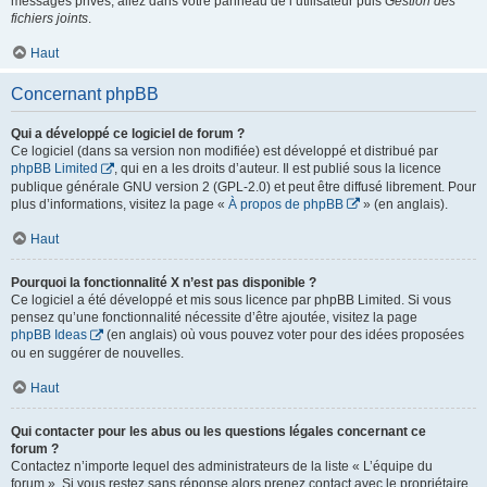
messages privés, allez dans votre panneau de l’utilisateur puis
Gestion des
fichiers joints
.
Haut
Concernant phpBB
Qui a développé ce logiciel de forum ?
Ce logiciel (dans sa version non modifiée) est développé et distribué par
phpBB Limited
, qui en a les droits d’auteur. Il est publié sous la licence
publique générale GNU version 2 (GPL-2.0) et peut être diffusé librement. Pour
plus d’informations, visitez la page «
À propos de phpBB
» (en anglais).
Haut
Pourquoi la fonctionnalité X n’est pas disponible ?
Ce logiciel a été développé et mis sous licence par phpBB Limited. Si vous
pensez qu’une fonctionnalité nécessite d’être ajoutée, visitez la page
phpBB Ideas
(en anglais) où vous pouvez voter pour des idées proposées
ou en suggérer de nouvelles.
Haut
Qui contacter pour les abus ou les questions légales concernant ce
forum ?
Contactez n’importe lequel des administrateurs de la liste « L’équipe du
forum ». Si vous restez sans réponse alors prenez contact avec le propriétaire