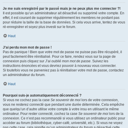
Je me suis enregistré par le passé mais je ne peux plus me connecter ?!
Il est possible qu’un administrateur ait désactivé ou supprimé votre compte. En
effet, il est courant de supprimer régulièrement les membres ne postant pas
pour réduire la taille de la base de données. Si cela vous arrive, tentez de vous
ré-enregistrer et soyez plus investi sur le forum.
Haut
J’ai perdu mon mot de passe !
Pas de panique ! Bien que votre mot de passe ne puisse pas être récupéré, il
peut facilement être réinitialisé. Pour ce faire, rendez vous sur la page de
connexion puis cliquez sur
J’ai oublié mon mot de passe
. Suivez les
instructions énoncées et vous devriez pouvoir à nouveau vous connecter.
Si toutefois vous ne parveniez pas à réinitialiser votre mot de passe, contactez
un administrateur du forum.
Haut
Pourquoi suis-je automatiquement déconnecté ?
Si vous ne cochez pas la case
Se souvenir de moi
lors de votre connexion,
vous ne resterez connecté que pendant une durée déterminée. Cela empêche
que quelqu’un d’autre utilise votre compte à votre insu en utilisant le même
ordinateur. Pour rester connecté, cochez la case
Se souvenir de moi
lors de la
connexion. Ce n’est pas recommandé si vous utilisez un ordinateur public pour
accéder au forum (bibliothèque, cyber-café, université, etc.). Si vous ne voyez
pas cette case, cela signifie qu’un administrateur du forum a désactivé cette