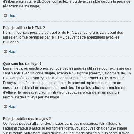
d’informations sur le BBCode, consultez le guide accessible depuis la page de
rédaction de message.
Haut
Puis-je utiliser le HTML ?
Non, il n’est pas possible de publier du HTML sur ce forum. La plupart des
mises en forme permises par le HTML peuvent être appliquées avec les
BBCodes.
Haut
Que sont les smileys ?
Les smileys, ou émoticônes, sont de petites images utilisées pour exprimer des
sentiments avec un code simple, exemple : :) signifie joyeux, :( signifie triste. La
liste complète des smileys est visible sur la page de rédaction de message.
Essayez toutefois de ne pas en abuser. Ils peuvent rapidement rendre un
message illisible et un modérateur peut décider de les retirer ou simplement
d’effacer le message. L’administrateur peut aussi avoir défini un nombre
maximum de smileys par message.
Haut
Puis-je publier des images ?
Oui, vous pouvez afficher des images dans vos messages. Par ailleurs, si
l’administrateur a autorisé les fichiers joints, vous pouvez charger une image
sur le forum. Autrement, vous devez lier une image placée sur un serveur Web