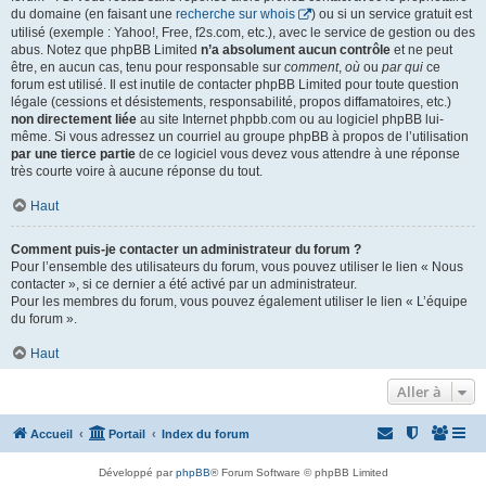
du domaine (en faisant une
recherche sur whois
) ou si un service gratuit est
utilisé (exemple : Yahoo!, Free, f2s.com, etc.), avec le service de gestion ou des
abus. Notez que phpBB Limited
n’a absolument aucun contrôle
et ne peut
être, en aucun cas, tenu pour responsable sur
comment
,
où
ou
par qui
ce
forum est utilisé. Il est inutile de contacter phpBB Limited pour toute question
légale (cessions et désistements, responsabilité, propos diffamatoires, etc.)
non directement liée
au site Internet phpbb.com ou au logiciel phpBB lui-
même. Si vous adressez un courriel au groupe phpBB à propos de l’utilisation
par une tierce partie
de ce logiciel vous devez vous attendre à une réponse
très courte voire à aucune réponse du tout.
Haut
Comment puis-je contacter un administrateur du forum ?
Pour l’ensemble des utilisateurs du forum, vous pouvez utiliser le lien « Nous
contacter », si ce dernier a été activé par un administrateur.
Pour les membres du forum, vous pouvez également utiliser le lien « L’équipe
du forum ».
Haut
Aller à
Accueil
Portail
Index du forum
Développé par
phpBB
® Forum Software © phpBB Limited