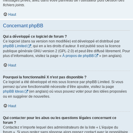
messages privés, allez dans votre panneau de l’utilisateur puis
Gestion des
fichiers joints
.
Haut
Concernant phpBB
Qui a développé ce logiciel de forum ?
Ce logiciel (dans sa version non modifiée) est développé et distribué par
phpBB Limited
, qui en a les droits d’auteur. Il est publié sous la licence
publique générale GNU version 2 (GPL-2.0) et peut être diffusé librement. Pour
plus d’informations, visitez la page «
À propos de phpBB
» (en anglais).
Haut
Pourquoi la fonctionnalité X n’est pas disponible ?
Ce logiciel a été développé et mis sous licence par phpBB Limited. Si vous
pensez qu’une fonctionnalité nécessite d’être ajoutée, visitez la page
phpBB Ideas
(en anglais) où vous pouvez voter pour des idées proposées
ou en suggérer de nouvelles.
Haut
Qui contacter pour les abus ou les questions légales concernant ce
forum ?
Contactez n’importe lequel des administrateurs de la liste « L’équipe du
forum ». Si vous restez sans réponse alors prenez contact avec le propriétaire