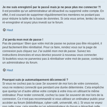
Je me suis enregistré par le passé mais je ne peux plus me connecter ?!
Il est possible qu’un administrateur ait désactivé ou supprimé votre compte. En
effet, il est courant de supprimer régulièrement les membres ne postant pas
pour réduire la taille de la base de données. Si cela vous arrive, tentez de vous
ré-enregistrer et soyez plus investi sur le forum.
Haut
J’ai perdu mon mot de passe !
Pas de panique ! Bien que votre mot de passe ne puisse pas être récupéré, il
peut facilement être réinitialisé. Pour ce faire, rendez vous sur la page de
connexion puis cliquez sur
J’ai oublié mon mot de passe
. Suivez les
instructions énoncées et vous devriez pouvoir à nouveau vous connecter.
Si toutefois vous ne parveniez pas à réinitialiser votre mot de passe, contactez
un administrateur du forum.
Haut
Pourquoi suis-je automatiquement déconnecté ?
Si vous ne cochez pas la case
Se souvenir de moi
lors de votre connexion,
vous ne resterez connecté que pendant une durée déterminée. Cela empêche
que quelqu’un d’autre utilise votre compte à votre insu en utilisant le même
ordinateur. Pour rester connecté, cochez la case
Se souvenir de moi
lors de la
connexion. Ce n’est pas recommandé si vous utilisez un ordinateur public pour
accéder au forum (bibliothèque, cyber-café, université, etc.). Si vous ne voyez
pas cette case, cela signifie qu’un administrateur du forum a désactivé cette