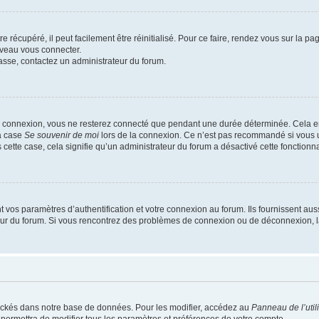
 récupéré, il peut facilement être réinitialisé. Pour ce faire, rendez vous sur la p
uveau vous connecter.
passe, contactez un administrateur du forum.
e connexion, vous ne resterez connecté que pendant une durée déterminée. Cela em
la case
Se souvenir de moi
lors de la connexion. Ce n’est pas recommandé si vous u
s cette case, cela signifie qu’un administrateur du forum a désactivé cette fonctionna
os paramètres d’authentification et votre connexion au forum. Ils fournissent aussi
teur du forum. Si vous rencontrez des problèmes de connexion ou de déconnexion, l
ockés dans notre base de données. Pour les modifier, accédez au
Panneau de l’util