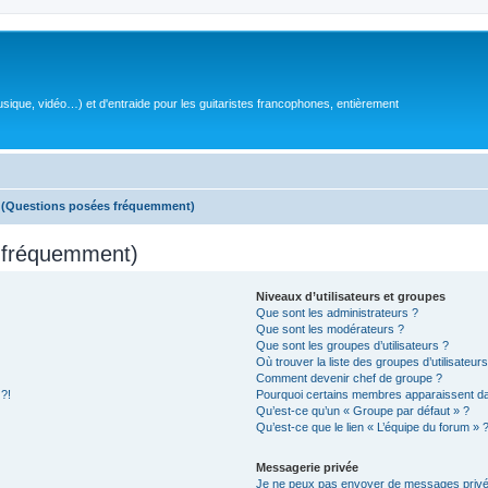
sique, vidéo…) et d'entraide pour les guitaristes francophones, entièrement
s (Questions posées fréquemment)
s fréquemment)
Niveaux d’utilisateurs et groupes
Que sont les administrateurs ?
Que sont les modérateurs ?
Que sont les groupes d’utilisateurs ?
Où trouver la liste des groupes d’utilisateur
Comment devenir chef de groupe ?
 ?!
Pourquoi certains membres apparaissent dan
Qu’est-ce qu’un « Groupe par défaut » ?
Qu’est-ce que le lien « L’équipe du forum » 
Messagerie privée
Je ne peux pas envoyer de messages privé