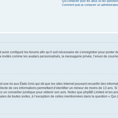
Qui contacter pour les abus ou les questio
Comment puis-je contacter un administrateu
t avoir configuré les forums afin qu’il soit nécessaire de s’enregistrer pour poster
x invités comme les avatars personnalisés, la messagerie privée, l’envoi de courri
t une loi aux États-Unis qui dit que les sites Internet pouvant recueillir des infor
ollecte de ces informations permettant d’identifier un mineur de moins de 13 ans. S
tez un conseiller juridique pour obtenir son avis. Notez que phpBB Limited et les pr
gales de toutes sortes, à l’exception de celles mentionnées dans la question « Qui