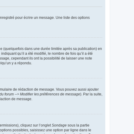
nregistré pour écrire un message. Une liste des options
 (quelquefois dans une durée limitée après sa publication) en
iquant qu’il a été modifié, le nombre de fois qu’il a été
sage, cependant ils ont la possibilité de laisser une note
elqu’un y a répondu.
rmulaire de rédaction de message. Vous pouvez aussi ajouter
du forum --> Modifier les préférences de message
). Par la suite,
daction de message.
ermissions), cliquez sur l’onglet
Sondage
sous la partie
ptions possibles, saisissez une option par ligne dans le