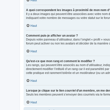
Haut
A quoi correspondent les images à proximité de mon nom d’u
Il y a deux images qui peuvent être associées avec votre nom d’
indiquant votre nombre de messages ou votre statut sur le fo
Haut
Comment puis-je afficher un avatar ?
Depuis votre panneau d’utilisateur, dans l’onglet « profil » vou
forum peut activer ou non les avatars et décider de la manière d
Haut
Qu’est-ce que mon rang et comment le modifier ?
Les rangs, qui peuvent être associés au nom d’utilisateur, ind
directement modifier l’intitulé d’un rang car il est paramétré p
cette pratique est rarement tolérée et un modérateur (ou un ad
Haut
Lorsque je clique sur le lien
courriel
d’un membre, on me de
Seuls les membres peuvent s’envoyer des courriels via le formulai
Haut