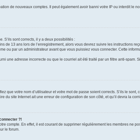
réation de nouveaux comptes. Il peut également avoir banni votre IP ou interdit le no
 S’ils sont corrects, il y a deux possibilités :
ins de 13 ans lors de l’enregistrement, alors vous devrez suivre les instructions r
me ou par un administrateur avant que vous puissiez vous connecter. Cette informat
rni une adresse incorrecte ou que le courriel ait été traité par un filtre anti-spam. S
iez que votre nom d’utilisateur et votre mot de passe soient corrects. S’ils le sont,
e du site Internet ait une erreur de configuration de son côté, et qu’il devra la corri
 connecter ?!
votre compte. En effet, il est courant de supprimer régulièrement les membres ne pos
ur le forum.