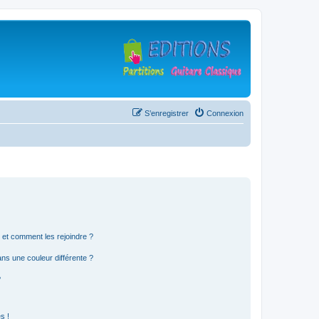
S’enregistrer
Connexion
s et comment les rejoindre ?
s une couleur différente ?
?
s !