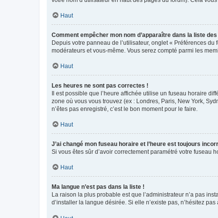
votre nom d’utilisateur en haut des pages du forum). Cela vous
Haut
Comment empêcher mon nom d’apparaître dans la liste de
Depuis votre panneau de l’utilisateur, onglet « Préférences du 
modérateurs et vous-même. Vous serez compté parmi les membr
Haut
Les heures ne sont pas correctes !
Il est possible que l’heure affichée utilise un fuseau horaire d
zone où vous vous trouvez (ex : Londres, Paris, New York, Syd
n’êtes pas enregistré, c’est le bon moment pour le faire.
Haut
J’ai changé mon fuseau horaire et l’heure est toujours incorr
Si vous êtes sûr d’avoir correctement paramétré votre fuseau hor
Haut
Ma langue n’est pas dans la liste !
La raison la plus probable est que l’administrateur n’a pas i
d’installer la langue désirée. Si elle n’existe pas, n’hésitez pa