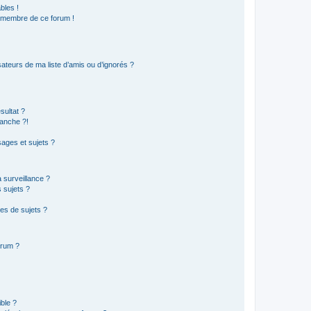
bles !
n membre de ce forum !
ateurs de ma liste d’amis ou d’ignorés ?
sultat ?
anche ?!
ages et sujets ?
a surveillance ?
 sujets ?
es de sujets ?
orum ?
ible ?