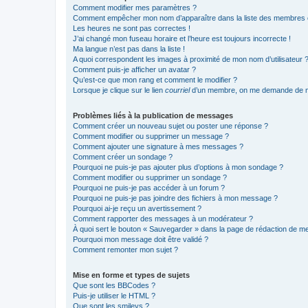
Comment modifier mes paramètres ?
Comment empêcher mon nom d’apparaître dans la liste des membres
Les heures ne sont pas correctes !
J’ai changé mon fuseau horaire et l’heure est toujours incorrecte !
Ma langue n’est pas dans la liste !
A quoi correspondent les images à proximité de mon nom d’utilisateur 
Comment puis-je afficher un avatar ?
Qu’est-ce que mon rang et comment le modifier ?
Lorsque je clique sur le lien
courriel
d’un membre, on me demande de m
Problèmes liés à la publication de messages
Comment créer un nouveau sujet ou poster une réponse ?
Comment modifier ou supprimer un message ?
Comment ajouter une signature à mes messages ?
Comment créer un sondage ?
Pourquoi ne puis-je pas ajouter plus d’options à mon sondage ?
Comment modifier ou supprimer un sondage ?
Pourquoi ne puis-je pas accéder à un forum ?
Pourquoi ne puis-je pas joindre des fichiers à mon message ?
Pourquoi ai-je reçu un avertissement ?
Comment rapporter des messages à un modérateur ?
À quoi sert le bouton « Sauvegarder » dans la page de rédaction de 
Pourquoi mon message doit être validé ?
Comment remonter mon sujet ?
Mise en forme et types de sujets
Que sont les BBCodes ?
Puis-je utiliser le HTML ?
Que sont les smileys ?