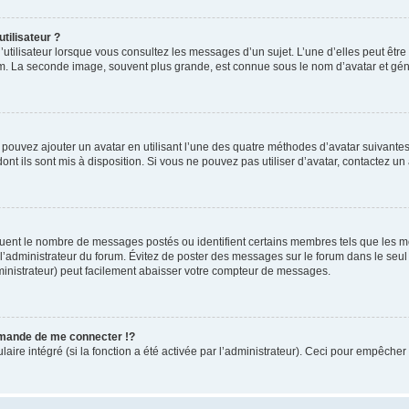
tilisateur ?
utilisateur lorsque vous consultez les messages d’un sujet. L’une d’elles peut êtr
rum. La seconde image, souvent plus grande, est connue sous le nom d’avatar et 
s pouvez ajouter un avatar en utilisant l’une des quatre méthodes d’avatar suivantes 
ont ils sont mis à disposition. Si vous ne pouvez pas utiliser d’avatar, contactez un
iquent le nombre de messages postés ou identifient certains membres tels que les 
ar l’administrateur du forum. Évitez de poster des messages sur le forum dans le seu
ministrateur) peut facilement abaisser votre compteur de messages.
mande de me connecter !?
re intégré (si la fonction a été activée par l’administrateur). Ceci pour empêcher l’u