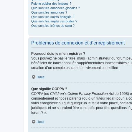
Puis-je publier des images ?
Que sont les annonces globales ?
Que sont les annonces ?
Que sont les sujets épinglés ?
Que sont les sujets verrouillés ?
Que sont les icônes de sujet ?
Problèmes de connexion et d’enregistrement
Pourquoi dois-je m’enregistrer ?
Vous pouvez ne pas le faire, mais l’administrateur du forum peu
bénéficier de fonctionnalités supplémentaires inaccessibles au
création d’un compte est rapide et vivement conseillée.
Haut
Que signifie COPPA ?
COPPA (ou
Children’s Online Privacy Protection Act
de 1998) es
consentement écrit des parents (ou d’un tuteur légal) pour la c
vous enregistrez ou que quelqu’un le fait à votre place, contac
juridiques et ne sauraient être contactés pour des questions lé
forum ? ».
Haut