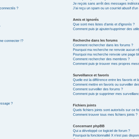
Je reçois sans arrêt des messages indésira
 connectés ?
J’ai reçu un spam ou un courriel abusif d’u
Amis et ignorés
Que sont mes listes d’amis et d’ignorés ?
?
Comment puis-je ajouter/supprimer des utilis
Recherche dans les forums
e connecter !?
Comment rechercher dans les forums ?
Pourquoi ma recherche ne renvoie aucun ré
Pourquoi ma recherche renvoie une page bl
Comment rechercher des membres ?
Comment puis-je trouver mes propres mess
Surveillance et favoris
Quelle est la différence entre les favoris et l
Comment mettre en favoris ou surveiller des
Comment surveiller des forums ?
Comment puis-je supprimer mes surveillanc
message ?
Fichiers joints
Quels fichiers joints sont autorisés sur ce f
Comment trouver tous mes fichiers joints ?
Concernant phpBB
Qui a développé ce logiciel de forum ?
Pourquoi la fonctionnalité X n’est pas dispon