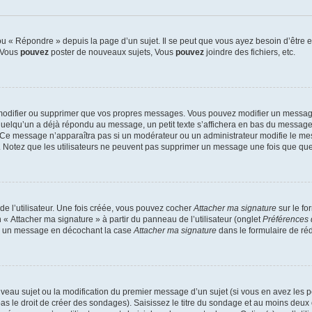
 « Répondre » depuis la page d’un sujet. Il se peut que vous ayez besoin d’être e
: Vous
pouvez
poster de nouveaux sujets, Vous
pouvez
joindre des fichiers, etc.
modifier ou supprimer que vos propres messages. Vous pouvez modifier un message
lqu’un a déjà répondu au message, un petit texte s’affichera en bas du message ind
n. Ce message n’apparaîtra pas si un modérateur ou un administrateur modifie le mes
ive. Notez que les utilisateurs ne peuvent pas supprimer un message une fois que qu
e l’utilisateur. Une fois créée, vous pouvez cocher
Attacher ma signature
sur le fo
 « Attacher ma signature » à partir du panneau de l’utilisateur (onglet
Préférences 
 à un message en décochant la case
Attacher ma signature
dans le formulaire de ré
ouveau sujet ou la modification du premier message d’un sujet (si vous en avez les p
 le droit de créer des sondages). Saisissez le titre du sondage et au moins deux o