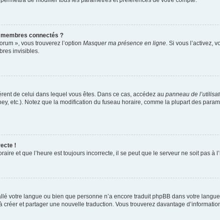
 permettra de modifier tous les paramètres et préférences de votre compte.
s membres connectés ?
forum », vous trouverez l’option
Masquer ma présence en ligne
. Si vous l’activez, 
es invisibles.
ifférent de celui dans lequel vous êtes. Dans ce cas, accédez au
panneau de l’utilisa
ney, etc.). Notez que la modification du fuseau horaire, comme la plupart des para
ecte !
aire et que l’heure est toujours incorrecte, il se peut que le serveur ne soit pas à
nstallé votre langue ou bien que personne n’a encore traduit phpBB dans votre lang
s à créer et partager une nouvelle traduction. Vous trouverez davantage d’information