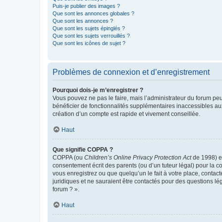
Puis-je publier des images ?
Que sont les annonces globales ?
Que sont les annonces ?
Que sont les sujets épinglés ?
Que sont les sujets verrouillés ?
Que sont les icônes de sujet ?
Problèmes de connexion et d’enregistrement
Pourquoi dois-je m’enregistrer ?
Vous pouvez ne pas le faire, mais l’administrateur du forum peu
bénéficier de fonctionnalités supplémentaires inaccessibles au
création d’un compte est rapide et vivement conseillée.
Haut
Que signifie COPPA ?
COPPA (ou
Children’s Online Privacy Protection Act
de 1998) es
consentement écrit des parents (ou d’un tuteur légal) pour la c
vous enregistrez ou que quelqu’un le fait à votre place, contac
juridiques et ne sauraient être contactés pour des questions lé
forum ? ».
Haut