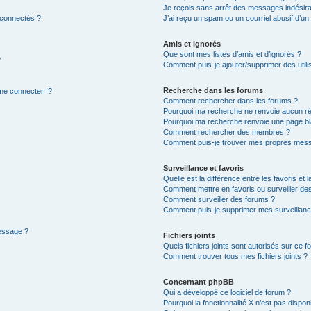
Je reçois sans arrêt des messages indésira
 connectés ?
J’ai reçu un spam ou un courriel abusif d’u
Amis et ignorés
Que sont mes listes d’amis et d’ignorés ?
?
Comment puis-je ajouter/supprimer des utilis
Recherche dans les forums
e connecter !?
Comment rechercher dans les forums ?
Pourquoi ma recherche ne renvoie aucun ré
Pourquoi ma recherche renvoie une page bl
Comment rechercher des membres ?
Comment puis-je trouver mes propres mess
Surveillance et favoris
Quelle est la différence entre les favoris et l
Comment mettre en favoris ou surveiller des
Comment surveiller des forums ?
Comment puis-je supprimer mes surveillanc
message ?
Fichiers joints
Quels fichiers joints sont autorisés sur ce f
Comment trouver tous mes fichiers joints ?
Concernant phpBB
Qui a développé ce logiciel de forum ?
Pourquoi la fonctionnalité X n’est pas dispon