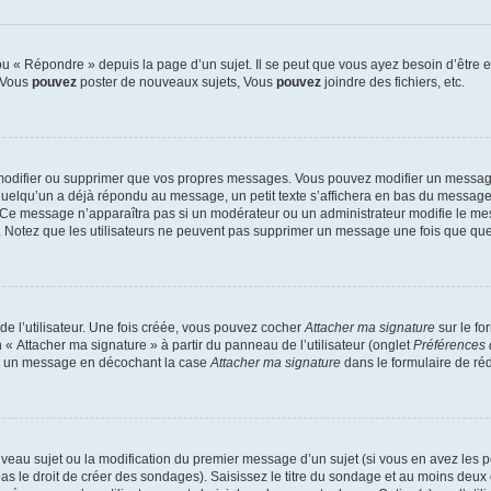
 « Répondre » depuis la page d’un sujet. Il se peut que vous ayez besoin d’être e
: Vous
pouvez
poster de nouveaux sujets, Vous
pouvez
joindre des fichiers, etc.
modifier ou supprimer que vos propres messages. Vous pouvez modifier un message
lqu’un a déjà répondu au message, un petit texte s’affichera en bas du message ind
n. Ce message n’apparaîtra pas si un modérateur ou un administrateur modifie le mes
ive. Notez que les utilisateurs ne peuvent pas supprimer un message une fois que qu
e l’utilisateur. Une fois créée, vous pouvez cocher
Attacher ma signature
sur le fo
 « Attacher ma signature » à partir du panneau de l’utilisateur (onglet
Préférences 
 à un message en décochant la case
Attacher ma signature
dans le formulaire de ré
ouveau sujet ou la modification du premier message d’un sujet (si vous en avez les p
 le droit de créer des sondages). Saisissez le titre du sondage et au moins deux o