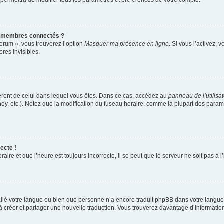
 permettra de modifier tous les paramètres et préférences de votre compte.
s membres connectés ?
forum », vous trouverez l’option
Masquer ma présence en ligne
. Si vous l’activez, 
es invisibles.
ifférent de celui dans lequel vous êtes. Dans ce cas, accédez au
panneau de l’utilisa
ney, etc.). Notez que la modification du fuseau horaire, comme la plupart des para
ecte !
aire et que l’heure est toujours incorrecte, il se peut que le serveur ne soit pas à
nstallé votre langue ou bien que personne n’a encore traduit phpBB dans votre lang
s à créer et partager une nouvelle traduction. Vous trouverez davantage d’information