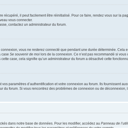
 récupéré, il peut facilement être réinitialisé. Pour ce faire, rendez vous sur la p
uveau vous connecter.
passe, contactez un administrateur du forum.
e connexion, vous ne resterez connecté que pendant une durée déterminée. Cela em
la case
Se souvenir de moi
lors de la connexion. Ce n’est pas recommandé si vous u
s cette case, cela signifie qu’un administrateur du forum a désactivé cette fonctionna
os paramètres d’authentification et votre connexion au forum. Ils fournissent aussi
teur du forum. Si vous rencontrez des problèmes de connexion ou de déconnexion, l
ockés dans notre base de données. Pour les modifier, accédez au
Panneau de l’util