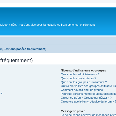
sique, vidéo…) et d'entraide pour les guitaristes francophones, entièrement
s (Questions posées fréquemment)
s fréquemment)
Niveaux d’utilisateurs et groupes
Que sont les administrateurs ?
Que sont les modérateurs ?
Que sont les groupes d’utilisateurs ?
Où trouver la liste des groupes d’utilisateur
Comment devenir chef de groupe ?
 ?!
Pourquoi certains membres apparaissent dan
Qu’est-ce qu’un « Groupe par défaut » ?
Qu’est-ce que le lien « L’équipe du forum » 
Messagerie privée
Je ne peux pas envoyer de messages privé