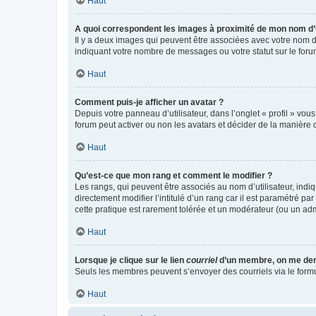
Haut
A quoi correspondent les images à proximité de mon nom d’u
Il y a deux images qui peuvent être associées avec votre nom d’
indiquant votre nombre de messages ou votre statut sur le fo
Haut
Comment puis-je afficher un avatar ?
Depuis votre panneau d’utilisateur, dans l’onglet « profil » vou
forum peut activer ou non les avatars et décider de la manière d
Haut
Qu’est-ce que mon rang et comment le modifier ?
Les rangs, qui peuvent être associés au nom d’utilisateur, ind
directement modifier l’intitulé d’un rang car il est paramétré p
cette pratique est rarement tolérée et un modérateur (ou un ad
Haut
Lorsque je clique sur le lien
courriel
d’un membre, on me de
Seuls les membres peuvent s’envoyer des courriels via le formulai
Haut