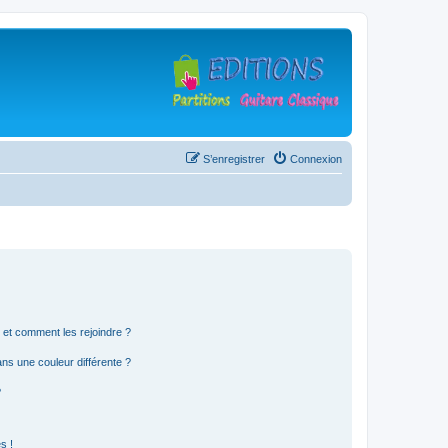
S’enregistrer
Connexion
s et comment les rejoindre ?
s une couleur différente ?
?
s !