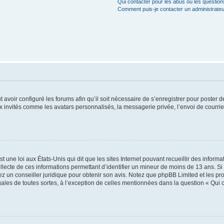
Qui contacter pour les abus ou les questio
Comment puis-je contacter un administrateu
t avoir configuré les forums afin qu’il soit nécessaire de s’enregistrer pour poster
x invités comme les avatars personnalisés, la messagerie privée, l’envoi de courri
t une loi aux États-Unis qui dit que les sites Internet pouvant recueillir des infor
ollecte de ces informations permettant d’identifier un mineur de moins de 13 ans. S
tez un conseiller juridique pour obtenir son avis. Notez que phpBB Limited et les pr
gales de toutes sortes, à l’exception de celles mentionnées dans la question « Qui