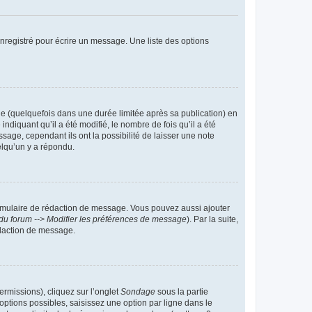
nregistré pour écrire un message. Une liste des options
 (quelquefois dans une durée limitée après sa publication) en
iquant qu’il a été modifié, le nombre de fois qu’il a été
sage, cependant ils ont la possibilité de laisser une note
elqu’un y a répondu.
rmulaire de rédaction de message. Vous pouvez aussi ajouter
du forum --> Modifier les préférences de message
). Par la suite,
daction de message.
ermissions), cliquez sur l’onglet
Sondage
sous la partie
ptions possibles, saisissez une option par ligne dans le