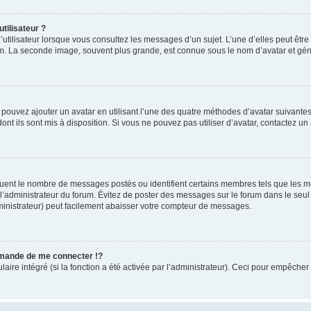
tilisateur ?
utilisateur lorsque vous consultez les messages d’un sujet. L’une d’elles peut êtr
rum. La seconde image, souvent plus grande, est connue sous le nom d’avatar et 
s pouvez ajouter un avatar en utilisant l’une des quatre méthodes d’avatar suivantes 
ont ils sont mis à disposition. Si vous ne pouvez pas utiliser d’avatar, contactez un
iquent le nombre de messages postés ou identifient certains membres tels que les 
ar l’administrateur du forum. Évitez de poster des messages sur le forum dans le seu
ministrateur) peut facilement abaisser votre compteur de messages.
mande de me connecter !?
re intégré (si la fonction a été activée par l’administrateur). Ceci pour empêcher l’u