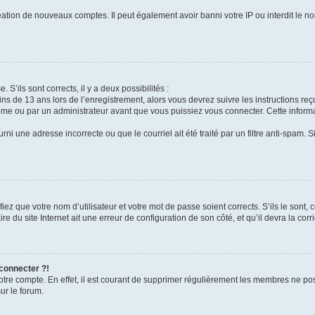
réation de nouveaux comptes. Il peut également avoir banni votre IP ou interdit le no
 S’ils sont corrects, il y a deux possibilités :
ins de 13 ans lors de l’enregistrement, alors vous devrez suivre les instructions r
me ou par un administrateur avant que vous puissiez vous connecter. Cette informat
rni une adresse incorrecte ou que le courriel ait été traité par un filtre anti-spam. S
iez que votre nom d’utilisateur et votre mot de passe soient corrects. S’ils le sont,
e du site Internet ait une erreur de configuration de son côté, et qu’il devra la corri
 connecter ?!
votre compte. En effet, il est courant de supprimer régulièrement les membres ne pos
ur le forum.