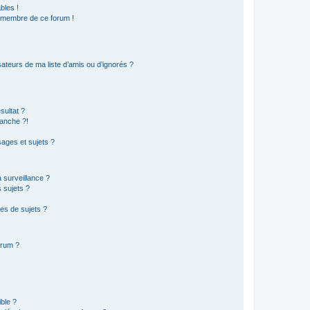
bles !
n membre de ce forum !
ateurs de ma liste d’amis ou d’ignorés ?
sultat ?
anche ?!
ages et sujets ?
a surveillance ?
 sujets ?
es de sujets ?
orum ?
ible ?