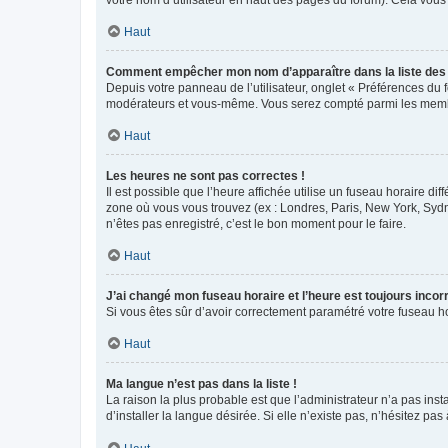
votre nom d’utilisateur en haut des pages du forum). Cela vous
Haut
Comment empêcher mon nom d’apparaître dans la liste de
Depuis votre panneau de l’utilisateur, onglet « Préférences du 
modérateurs et vous-même. Vous serez compté parmi les membr
Haut
Les heures ne sont pas correctes !
Il est possible que l’heure affichée utilise un fuseau horaire d
zone où vous vous trouvez (ex : Londres, Paris, New York, Syd
n’êtes pas enregistré, c’est le bon moment pour le faire.
Haut
J’ai changé mon fuseau horaire et l’heure est toujours incorr
Si vous êtes sûr d’avoir correctement paramétré votre fuseau hor
Haut
Ma langue n’est pas dans la liste !
La raison la plus probable est que l’administrateur n’a pas i
d’installer la langue désirée. Si elle n’existe pas, n’hésitez pa