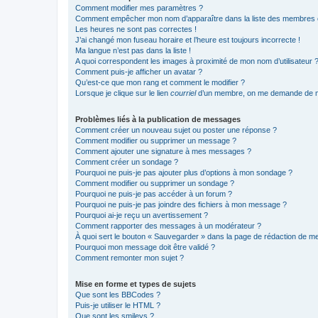
Comment modifier mes paramètres ?
Comment empêcher mon nom d’apparaître dans la liste des membres
Les heures ne sont pas correctes !
J’ai changé mon fuseau horaire et l’heure est toujours incorrecte !
Ma langue n’est pas dans la liste !
A quoi correspondent les images à proximité de mon nom d’utilisateur 
Comment puis-je afficher un avatar ?
Qu’est-ce que mon rang et comment le modifier ?
Lorsque je clique sur le lien
courriel
d’un membre, on me demande de m
Problèmes liés à la publication de messages
Comment créer un nouveau sujet ou poster une réponse ?
Comment modifier ou supprimer un message ?
Comment ajouter une signature à mes messages ?
Comment créer un sondage ?
Pourquoi ne puis-je pas ajouter plus d’options à mon sondage ?
Comment modifier ou supprimer un sondage ?
Pourquoi ne puis-je pas accéder à un forum ?
Pourquoi ne puis-je pas joindre des fichiers à mon message ?
Pourquoi ai-je reçu un avertissement ?
Comment rapporter des messages à un modérateur ?
À quoi sert le bouton « Sauvegarder » dans la page de rédaction de 
Pourquoi mon message doit être validé ?
Comment remonter mon sujet ?
Mise en forme et types de sujets
Que sont les BBCodes ?
Puis-je utiliser le HTML ?
Que sont les smileys ?