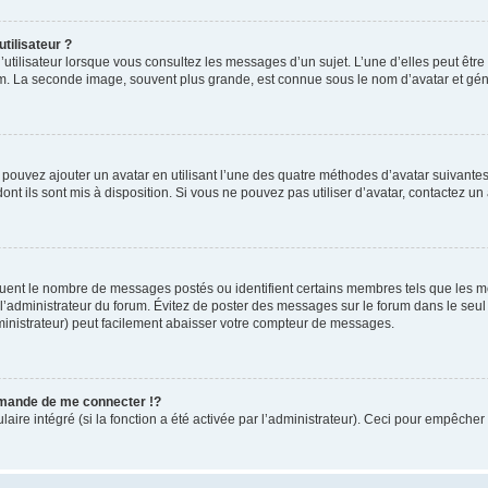
tilisateur ?
utilisateur lorsque vous consultez les messages d’un sujet. L’une d’elles peut êtr
rum. La seconde image, souvent plus grande, est connue sous le nom d’avatar et 
s pouvez ajouter un avatar en utilisant l’une des quatre méthodes d’avatar suivantes 
ont ils sont mis à disposition. Si vous ne pouvez pas utiliser d’avatar, contactez un
iquent le nombre de messages postés ou identifient certains membres tels que les 
ar l’administrateur du forum. Évitez de poster des messages sur le forum dans le seu
ministrateur) peut facilement abaisser votre compteur de messages.
mande de me connecter !?
re intégré (si la fonction a été activée par l’administrateur). Ceci pour empêcher l’u