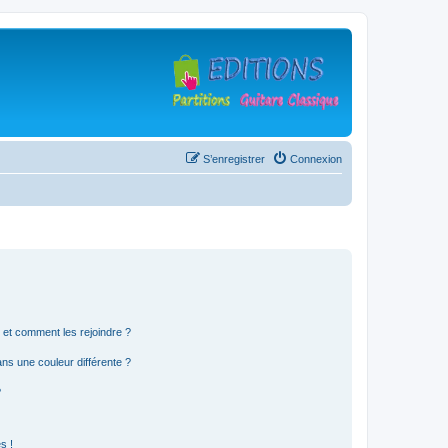
S’enregistrer
Connexion
s et comment les rejoindre ?
s une couleur différente ?
?
s !