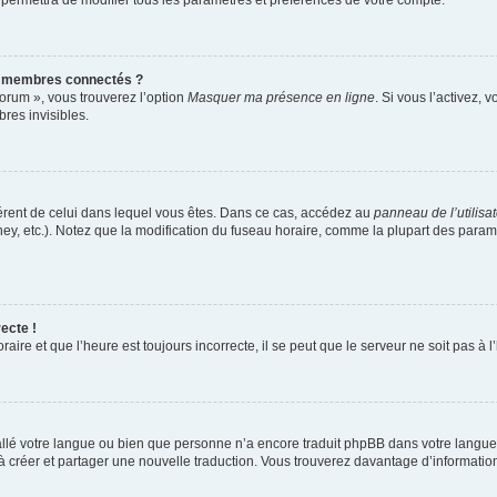
 permettra de modifier tous les paramètres et préférences de votre compte.
s membres connectés ?
forum », vous trouverez l’option
Masquer ma présence en ligne
. Si vous l’activez, 
es invisibles.
ifférent de celui dans lequel vous êtes. Dans ce cas, accédez au
panneau de l’utilisa
ney, etc.). Notez que la modification du fuseau horaire, comme la plupart des para
ecte !
aire et que l’heure est toujours incorrecte, il se peut que le serveur ne soit pas à
nstallé votre langue ou bien que personne n’a encore traduit phpBB dans votre lang
s à créer et partager une nouvelle traduction. Vous trouverez davantage d’information