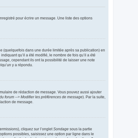
nregistré pour écrire un message. Une liste des options
 (quelquefois dans une durée limitée après sa publication) en
iquant qu’il a été modifié, le nombre de fois qu’il a été
sage, cependant ils ont la possibilité de laisser une note
elqu’un y a répondu.
rmulaire de rédaction de message. Vous pouvez aussi ajouter
du forum --> Modifier les préférences de message
). Par la suite,
daction de message.
ermissions), cliquez sur l’onglet
Sondage
sous la partie
ptions possibles, saisissez une option par ligne dans le