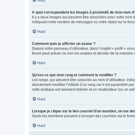
Haut
A quoi correspondent les images à proximité de mon nom d’u
Il y a deux images qui peuvent être associées avec votre nom d’
indiquant votre nombre de messages ou votre statut sur le fo
Haut
Comment puis-je afficher un avatar ?
Depuis votre panneau d’utilisateur, dans l’onglet « profil » vou
forum peut activer ou non les avatars et décider de la manière d
Haut
Qu’est-ce que mon rang et comment le modifier ?
Les rangs, qui peuvent être associés au nom d’utilisateur, ind
directement modifier l’intitulé d’un rang car il est paramétré p
cette pratique est rarement tolérée et un modérateur (ou un ad
Haut
Lorsque je clique sur le lien
courriel
d’un membre, on me de
Seuls les membres peuvent s’envoyer des courriels via le formulai
Haut