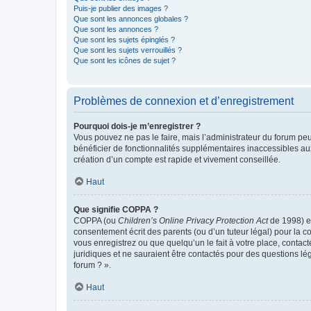
Puis-je publier des images ?
Que sont les annonces globales ?
Que sont les annonces ?
Que sont les sujets épinglés ?
Que sont les sujets verrouillés ?
Que sont les icônes de sujet ?
Problèmes de connexion et d’enregistrement
Pourquoi dois-je m’enregistrer ?
Vous pouvez ne pas le faire, mais l’administrateur du forum peu
bénéficier de fonctionnalités supplémentaires inaccessibles au
création d’un compte est rapide et vivement conseillée.
Haut
Que signifie COPPA ?
COPPA (ou
Children’s Online Privacy Protection Act
de 1998) es
consentement écrit des parents (ou d’un tuteur légal) pour la c
vous enregistrez ou que quelqu’un le fait à votre place, contac
juridiques et ne sauraient être contactés pour des questions lé
forum ? ».
Haut