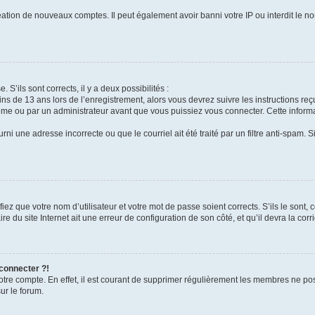
réation de nouveaux comptes. Il peut également avoir banni votre IP ou interdit le no
 S’ils sont corrects, il y a deux possibilités :
ins de 13 ans lors de l’enregistrement, alors vous devrez suivre les instructions r
me ou par un administrateur avant que vous puissiez vous connecter. Cette informat
rni une adresse incorrecte ou que le courriel ait été traité par un filtre anti-spam. S
iez que votre nom d’utilisateur et votre mot de passe soient corrects. S’ils le sont,
e du site Internet ait une erreur de configuration de son côté, et qu’il devra la corri
 connecter ?!
votre compte. En effet, il est courant de supprimer régulièrement les membres ne pos
ur le forum.