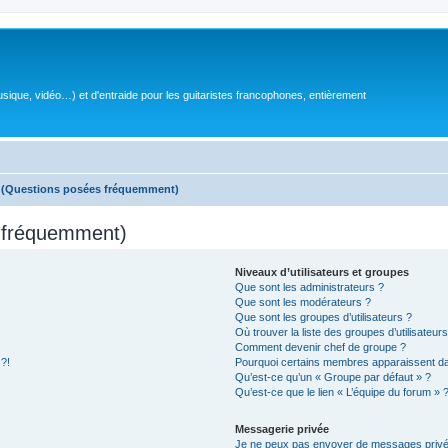
sique, vidéo…) et d'entraide pour les guitaristes francophones, entièrement
s (Questions posées fréquemment)
s fréquemment)
Niveaux d’utilisateurs et groupes
Que sont les administrateurs ?
Que sont les modérateurs ?
Que sont les groupes d’utilisateurs ?
Où trouver la liste des groupes d’utilisateur
Comment devenir chef de groupe ?
 ?!
Pourquoi certains membres apparaissent dan
Qu’est-ce qu’un « Groupe par défaut » ?
Qu’est-ce que le lien « L’équipe du forum » 
Messagerie privée
Je ne peux pas envoyer de messages privé