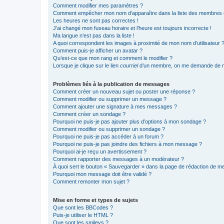
Comment modifier mes paramètres ?
Comment empêcher mon nom d’apparaître dans la liste des membres
Les heures ne sont pas correctes !
J’ai changé mon fuseau horaire et l’heure est toujours incorrecte !
Ma langue n’est pas dans la liste !
A quoi correspondent les images à proximité de mon nom d’utilisateur 
Comment puis-je afficher un avatar ?
Qu’est-ce que mon rang et comment le modifier ?
Lorsque je clique sur le lien
courriel
d’un membre, on me demande de m
Problèmes liés à la publication de messages
Comment créer un nouveau sujet ou poster une réponse ?
Comment modifier ou supprimer un message ?
Comment ajouter une signature à mes messages ?
Comment créer un sondage ?
Pourquoi ne puis-je pas ajouter plus d’options à mon sondage ?
Comment modifier ou supprimer un sondage ?
Pourquoi ne puis-je pas accéder à un forum ?
Pourquoi ne puis-je pas joindre des fichiers à mon message ?
Pourquoi ai-je reçu un avertissement ?
Comment rapporter des messages à un modérateur ?
À quoi sert le bouton « Sauvegarder » dans la page de rédaction de 
Pourquoi mon message doit être validé ?
Comment remonter mon sujet ?
Mise en forme et types de sujets
Que sont les BBCodes ?
Puis-je utiliser le HTML ?
Que sont les smileys ?