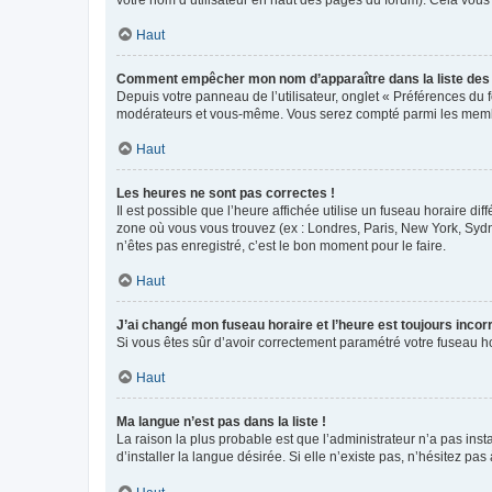
votre nom d’utilisateur en haut des pages du forum). Cela vous
Haut
Comment empêcher mon nom d’apparaître dans la liste de
Depuis votre panneau de l’utilisateur, onglet « Préférences du 
modérateurs et vous-même. Vous serez compté parmi les membr
Haut
Les heures ne sont pas correctes !
Il est possible que l’heure affichée utilise un fuseau horaire d
zone où vous vous trouvez (ex : Londres, Paris, New York, Syd
n’êtes pas enregistré, c’est le bon moment pour le faire.
Haut
J’ai changé mon fuseau horaire et l’heure est toujours incorr
Si vous êtes sûr d’avoir correctement paramétré votre fuseau hor
Haut
Ma langue n’est pas dans la liste !
La raison la plus probable est que l’administrateur n’a pas i
d’installer la langue désirée. Si elle n’existe pas, n’hésitez pa