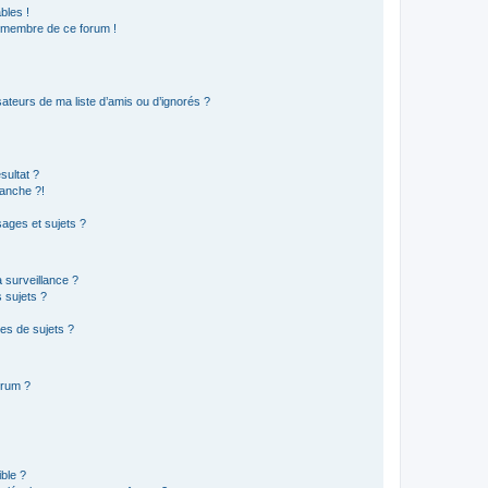
bles !
n membre de ce forum !
ateurs de ma liste d’amis ou d’ignorés ?
sultat ?
anche ?!
ages et sujets ?
a surveillance ?
 sujets ?
es de sujets ?
orum ?
ible ?