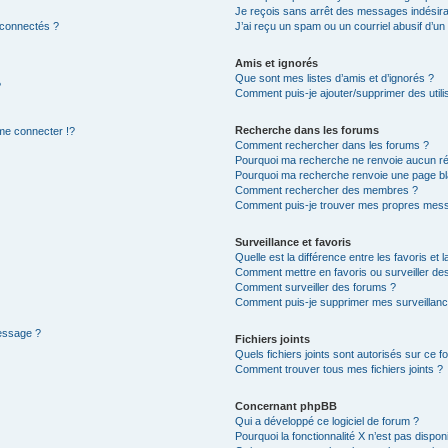
Je reçois sans arrêt des messages indésira
 connectés ?
J’ai reçu un spam ou un courriel abusif d’u
Amis et ignorés
Que sont mes listes d’amis et d’ignorés ?
?
Comment puis-je ajouter/supprimer des utilis
Recherche dans les forums
e connecter !?
Comment rechercher dans les forums ?
Pourquoi ma recherche ne renvoie aucun ré
Pourquoi ma recherche renvoie une page bl
Comment rechercher des membres ?
Comment puis-je trouver mes propres mess
Surveillance et favoris
Quelle est la différence entre les favoris et l
Comment mettre en favoris ou surveiller des
Comment surveiller des forums ?
Comment puis-je supprimer mes surveillanc
message ?
Fichiers joints
Quels fichiers joints sont autorisés sur ce f
Comment trouver tous mes fichiers joints ?
Concernant phpBB
Qui a développé ce logiciel de forum ?
Pourquoi la fonctionnalité X n’est pas dispon