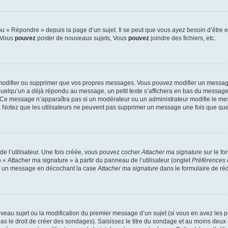
 « Répondre » depuis la page d’un sujet. Il se peut que vous ayez besoin d’être e
: Vous
pouvez
poster de nouveaux sujets, Vous
pouvez
joindre des fichiers, etc.
modifier ou supprimer que vos propres messages. Vous pouvez modifier un message
lqu’un a déjà répondu au message, un petit texte s’affichera en bas du message ind
n. Ce message n’apparaîtra pas si un modérateur ou un administrateur modifie le mes
ive. Notez que les utilisateurs ne peuvent pas supprimer un message une fois que qu
e l’utilisateur. Une fois créée, vous pouvez cocher
Attacher ma signature
sur le fo
 « Attacher ma signature » à partir du panneau de l’utilisateur (onglet
Préférences 
 à un message en décochant la case
Attacher ma signature
dans le formulaire de ré
ouveau sujet ou la modification du premier message d’un sujet (si vous en avez les p
 le droit de créer des sondages). Saisissez le titre du sondage et au moins deux o