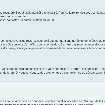
 récupéré, il peut facilement être réinitialisé. Pour ce faire, rendez vous sur la p
uveau vous connecter.
passe, contactez un administrateur du forum.
e connexion, vous ne resterez connecté que pendant une durée déterminée. Cela em
la case
Se souvenir de moi
lors de la connexion. Ce n’est pas recommandé si vous u
s cette case, cela signifie qu’un administrateur du forum a désactivé cette fonctionna
os paramètres d’authentification et votre connexion au forum. Ils fournissent aussi
teur du forum. Si vous rencontrez des problèmes de connexion ou de déconnexion, l
ockés dans notre base de données. Pour les modifier, accédez au
Panneau de l’util