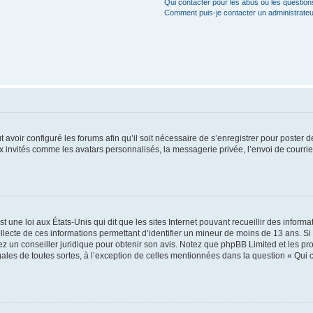
Qui contacter pour les abus ou les questio
Comment puis-je contacter un administrateu
t avoir configuré les forums afin qu’il soit nécessaire de s’enregistrer pour poster
x invités comme les avatars personnalisés, la messagerie privée, l’envoi de courri
t une loi aux États-Unis qui dit que les sites Internet pouvant recueillir des infor
ollecte de ces informations permettant d’identifier un mineur de moins de 13 ans. S
tez un conseiller juridique pour obtenir son avis. Notez que phpBB Limited et les pr
gales de toutes sortes, à l’exception de celles mentionnées dans la question « Qui