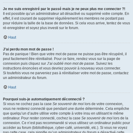
Je me suis enregistré par le passé mais je ne peux plus me connecter ?!
Il est possible qu’un administrateur ait désactivé ou supprimé votre compte. En
effet, il est courant de supprimer régulièrement les membres ne postant pas
pour réduire la taille de la base de données. Si cela vous arrive, tentez de vous
ré-enregistrer et soyez plus investi sur le forum.
Haut
J’ai perdu mon mot de passe !
Pas de panique ! Bien que votre mot de passe ne puisse pas être récupéré, il
peut facilement être réinitialisé. Pour ce faire, rendez vous sur la page de
connexion puis cliquez sur
J’ai oublié mon mot de passe
. Suivez les
instructions énoncées et vous devriez pouvoir à nouveau vous connecter.
Si toutefois vous ne parveniez pas à réinitialiser votre mot de passe, contactez
un administrateur du forum.
Haut
Pourquoi suis-je automatiquement déconnecté ?
Si vous ne cochez pas la case
Se souvenir de moi
lors de votre connexion,
vous ne resterez connecté que pendant une durée déterminée. Cela empêche
que quelqu’un d’autre utilise votre compte à votre insu en utilisant le même
ordinateur. Pour rester connecté, cochez la case
Se souvenir de moi
lors de la
connexion. Ce n’est pas recommandé si vous utilisez un ordinateur public pour
accéder au forum (bibliothèque, cyber-café, université, etc.). Si vous ne voyez
pas cette case, cela signifie qu’un administrateur du forum a désactivé cette