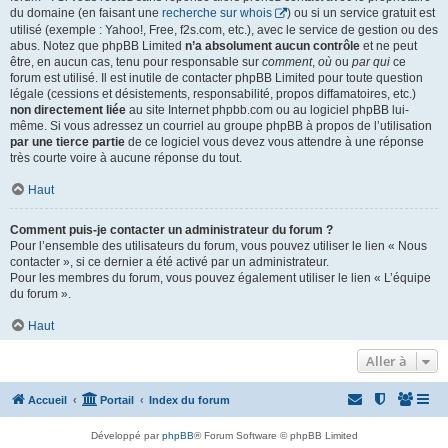
du domaine (en faisant une
recherche sur whois
) ou si un service gratuit est
utilisé (exemple : Yahoo!, Free, f2s.com, etc.), avec le service de gestion ou des
abus. Notez que phpBB Limited
n’a absolument aucun contrôle
et ne peut
être, en aucun cas, tenu pour responsable sur
comment
,
où
ou
par qui
ce
forum est utilisé. Il est inutile de contacter phpBB Limited pour toute question
légale (cessions et désistements, responsabilité, propos diffamatoires, etc.)
non directement liée
au site Internet phpbb.com ou au logiciel phpBB lui-
même. Si vous adressez un courriel au groupe phpBB à propos de l’utilisation
par une tierce partie
de ce logiciel vous devez vous attendre à une réponse
très courte voire à aucune réponse du tout.
Haut
Comment puis-je contacter un administrateur du forum ?
Pour l’ensemble des utilisateurs du forum, vous pouvez utiliser le lien « Nous
contacter », si ce dernier a été activé par un administrateur.
Pour les membres du forum, vous pouvez également utiliser le lien « L’équipe
du forum ».
Haut
Aller à
Accueil
Portail
Index du forum
Développé par
phpBB
® Forum Software © phpBB Limited