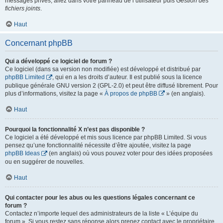
messages privés, allez dans votre panneau de l’utilisateur puis
Gestion des
fichiers joints
.
Haut
Concernant phpBB
Qui a développé ce logiciel de forum ?
Ce logiciel (dans sa version non modifiée) est développé et distribué par
phpBB Limited
, qui en a les droits d’auteur. Il est publié sous la licence
publique générale GNU version 2 (GPL-2.0) et peut être diffusé librement. Pour
plus d’informations, visitez la page «
À propos de phpBB
» (en anglais).
Haut
Pourquoi la fonctionnalité X n’est pas disponible ?
Ce logiciel a été développé et mis sous licence par phpBB Limited. Si vous
pensez qu’une fonctionnalité nécessite d’être ajoutée, visitez la page
phpBB Ideas
(en anglais) où vous pouvez voter pour des idées proposées
ou en suggérer de nouvelles.
Haut
Qui contacter pour les abus ou les questions légales concernant ce
forum ?
Contactez n’importe lequel des administrateurs de la liste « L’équipe du
forum ». Si vous restez sans réponse alors prenez contact avec le propriétaire