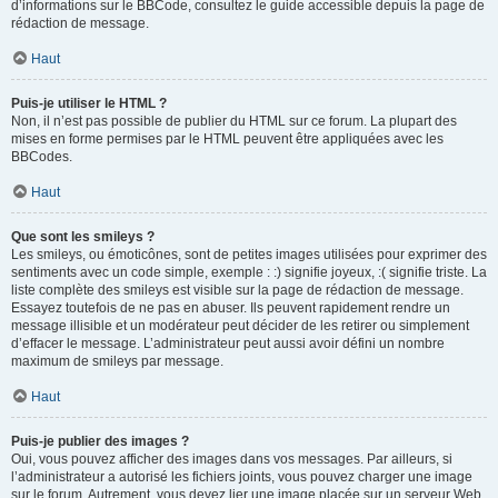
d’informations sur le BBCode, consultez le guide accessible depuis la page de
rédaction de message.
Haut
Puis-je utiliser le HTML ?
Non, il n’est pas possible de publier du HTML sur ce forum. La plupart des
mises en forme permises par le HTML peuvent être appliquées avec les
BBCodes.
Haut
Que sont les smileys ?
Les smileys, ou émoticônes, sont de petites images utilisées pour exprimer des
sentiments avec un code simple, exemple : :) signifie joyeux, :( signifie triste. La
liste complète des smileys est visible sur la page de rédaction de message.
Essayez toutefois de ne pas en abuser. Ils peuvent rapidement rendre un
message illisible et un modérateur peut décider de les retirer ou simplement
d’effacer le message. L’administrateur peut aussi avoir défini un nombre
maximum de smileys par message.
Haut
Puis-je publier des images ?
Oui, vous pouvez afficher des images dans vos messages. Par ailleurs, si
l’administrateur a autorisé les fichiers joints, vous pouvez charger une image
sur le forum. Autrement, vous devez lier une image placée sur un serveur Web