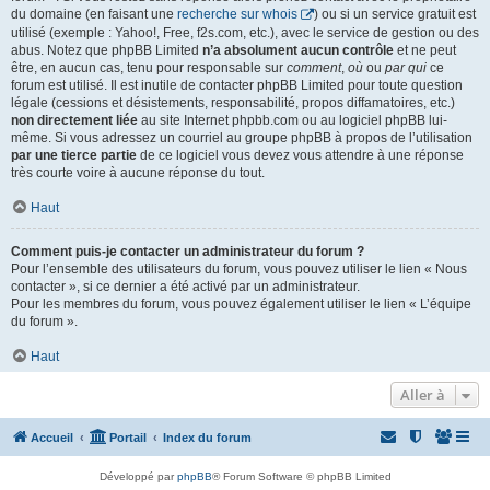
du domaine (en faisant une
recherche sur whois
) ou si un service gratuit est
utilisé (exemple : Yahoo!, Free, f2s.com, etc.), avec le service de gestion ou des
abus. Notez que phpBB Limited
n’a absolument aucun contrôle
et ne peut
être, en aucun cas, tenu pour responsable sur
comment
,
où
ou
par qui
ce
forum est utilisé. Il est inutile de contacter phpBB Limited pour toute question
légale (cessions et désistements, responsabilité, propos diffamatoires, etc.)
non directement liée
au site Internet phpbb.com ou au logiciel phpBB lui-
même. Si vous adressez un courriel au groupe phpBB à propos de l’utilisation
par une tierce partie
de ce logiciel vous devez vous attendre à une réponse
très courte voire à aucune réponse du tout.
Haut
Comment puis-je contacter un administrateur du forum ?
Pour l’ensemble des utilisateurs du forum, vous pouvez utiliser le lien « Nous
contacter », si ce dernier a été activé par un administrateur.
Pour les membres du forum, vous pouvez également utiliser le lien « L’équipe
du forum ».
Haut
Aller à
Accueil
Portail
Index du forum
Développé par
phpBB
® Forum Software © phpBB Limited