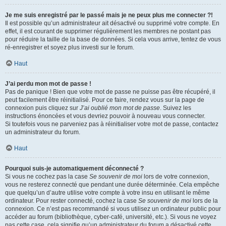
Je me suis enregistré par le passé mais je ne peux plus me connecter ?!
Il est possible qu’un administrateur ait désactivé ou supprimé votre compte. En
effet, il est courant de supprimer régulièrement les membres ne postant pas
pour réduire la taille de la base de données. Si cela vous arrive, tentez de vous
ré-enregistrer et soyez plus investi sur le forum.
Haut
J’ai perdu mon mot de passe !
Pas de panique ! Bien que votre mot de passe ne puisse pas être récupéré, il
peut facilement être réinitialisé. Pour ce faire, rendez vous sur la page de
connexion puis cliquez sur
J’ai oublié mon mot de passe
. Suivez les
instructions énoncées et vous devriez pouvoir à nouveau vous connecter.
Si toutefois vous ne parveniez pas à réinitialiser votre mot de passe, contactez
un administrateur du forum.
Haut
Pourquoi suis-je automatiquement déconnecté ?
Si vous ne cochez pas la case
Se souvenir de moi
lors de votre connexion,
vous ne resterez connecté que pendant une durée déterminée. Cela empêche
que quelqu’un d’autre utilise votre compte à votre insu en utilisant le même
ordinateur. Pour rester connecté, cochez la case
Se souvenir de moi
lors de la
connexion. Ce n’est pas recommandé si vous utilisez un ordinateur public pour
accéder au forum (bibliothèque, cyber-café, université, etc.). Si vous ne voyez
pas cette case, cela signifie qu’un administrateur du forum a désactivé cette