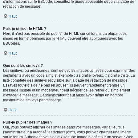
d’informations sur le BBCode, consultez le guide accessible depuis la page de
rédaction de message.
Haut
Puis-je utiliser le HTML ?
Non, il n’est pas possible de publier du HTML sur ce forum. La plupart des
mises en forme permises par le HTML peuvent être appliquées avec les
BBCodes.
Haut
Que sont les smileys ?
Les smileys, ou émoticônes, sont de petites images utilisées pour exprimer des
sentiments avec un code simple, exemple : :) signifie joyeux, :( signifie triste. La
liste complète des smileys est visible sur la page de rédaction de message.
Essayez toutefois de ne pas en abuser. Ils peuvent rapidement rendre un
message illisible et un modérateur peut décider de les retirer ou simplement
d’effacer le message. L’administrateur peut aussi avoir défini un nombre
maximum de smileys par message.
Haut
Puis-je publier des images ?
Oui, vous pouvez afficher des images dans vos messages. Par ailleurs, si
l’administrateur a autorisé les fichiers joints, vous pouvez charger une image
sur le forum. Autrement, vous devez lier une image placée sur un serveur Web