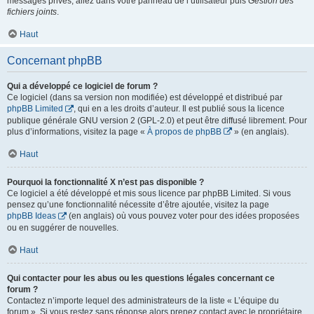
messages privés, allez dans votre panneau de l’utilisateur puis
Gestion des
fichiers joints
.
Haut
Concernant phpBB
Qui a développé ce logiciel de forum ?
Ce logiciel (dans sa version non modifiée) est développé et distribué par
phpBB Limited
, qui en a les droits d’auteur. Il est publié sous la licence
publique générale GNU version 2 (GPL-2.0) et peut être diffusé librement. Pour
plus d’informations, visitez la page «
À propos de phpBB
» (en anglais).
Haut
Pourquoi la fonctionnalité X n’est pas disponible ?
Ce logiciel a été développé et mis sous licence par phpBB Limited. Si vous
pensez qu’une fonctionnalité nécessite d’être ajoutée, visitez la page
phpBB Ideas
(en anglais) où vous pouvez voter pour des idées proposées
ou en suggérer de nouvelles.
Haut
Qui contacter pour les abus ou les questions légales concernant ce
forum ?
Contactez n’importe lequel des administrateurs de la liste « L’équipe du
forum ». Si vous restez sans réponse alors prenez contact avec le propriétaire