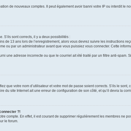
réation de nouveaux comptes. Il peut également avoir banni votre IP ou interdit le no
 S’ils sont corrects, il y a deux possibilités :
ins de 13 ans lors de l’enregistrement, alors vous devrez suivre les instructions r
me ou par un administrateur avant que vous puissiez vous connecter. Cette informat
rni une adresse incorrecte ou que le courriel ait été traité par un filtre anti-spam. S
iez que votre nom d’utilisateur et votre mot de passe soient corrects. S’ils le sont,
e du site Internet ait une erreur de configuration de son côté, et qu’il devra la corri
 connecter ?!
votre compte. En effet, il est courant de supprimer régulièrement les membres ne pos
ur le forum.