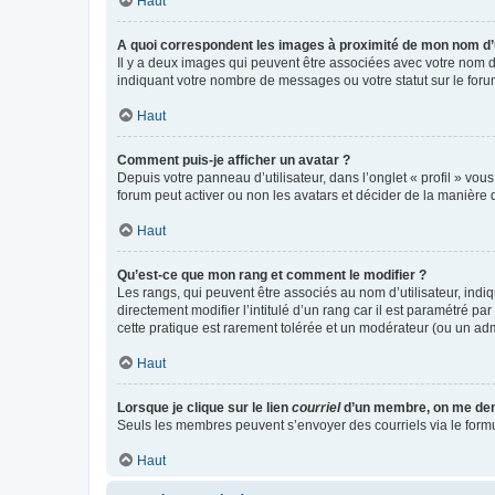
Haut
A quoi correspondent les images à proximité de mon nom d’u
Il y a deux images qui peuvent être associées avec votre nom d’
indiquant votre nombre de messages ou votre statut sur le fo
Haut
Comment puis-je afficher un avatar ?
Depuis votre panneau d’utilisateur, dans l’onglet « profil » vou
forum peut activer ou non les avatars et décider de la manière d
Haut
Qu’est-ce que mon rang et comment le modifier ?
Les rangs, qui peuvent être associés au nom d’utilisateur, ind
directement modifier l’intitulé d’un rang car il est paramétré p
cette pratique est rarement tolérée et un modérateur (ou un ad
Haut
Lorsque je clique sur le lien
courriel
d’un membre, on me de
Seuls les membres peuvent s’envoyer des courriels via le formulai
Haut