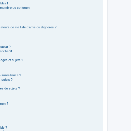
bles !
n membre de ce forum !
ateurs de ma liste d’amis ou d’ignorés ?
sultat ?
anche ?!
ages et sujets ?
a surveillance ?
 sujets ?
es de sujets ?
orum ?
ible ?