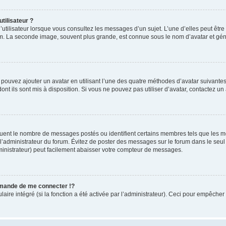
tilisateur ?
utilisateur lorsque vous consultez les messages d’un sujet. L’une d’elles peut êtr
rum. La seconde image, souvent plus grande, est connue sous le nom d’avatar et 
s pouvez ajouter un avatar en utilisant l’une des quatre méthodes d’avatar suivantes 
ont ils sont mis à disposition. Si vous ne pouvez pas utiliser d’avatar, contactez un
iquent le nombre de messages postés ou identifient certains membres tels que les 
ar l’administrateur du forum. Évitez de poster des messages sur le forum dans le seu
ministrateur) peut facilement abaisser votre compteur de messages.
mande de me connecter !?
re intégré (si la fonction a été activée par l’administrateur). Ceci pour empêcher l’u