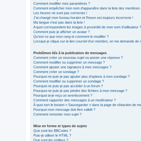
Comment modifier mes paramètres ?
Comment empêcher mon nom d’apparaître dans la liste des membres
Les heures ne sont pas correctes !
J’ai changé mon fuseau horaire et l’heure est toujours incorrecte !
Ma langue n’est pas dans la liste !
A quoi correspondent les images à proximité de mon nom d’utilisateur 
Comment puis-je afficher un avatar ?
Qu’est-ce que mon rang et comment le modifier ?
Lorsque je clique sur le lien
courriel
d’un membre, on me demande de m
Problèmes liés à la publication de messages
Comment créer un nouveau sujet ou poster une réponse ?
Comment modifier ou supprimer un message ?
Comment ajouter une signature à mes messages ?
Comment créer un sondage ?
Pourquoi ne puis-je pas ajouter plus d’options à mon sondage ?
Comment modifier ou supprimer un sondage ?
Pourquoi ne puis-je pas accéder à un forum ?
Pourquoi ne puis-je pas joindre des fichiers à mon message ?
Pourquoi ai-je reçu un avertissement ?
Comment rapporter des messages à un modérateur ?
À quoi sert le bouton « Sauvegarder » dans la page de rédaction de 
Pourquoi mon message doit être validé ?
Comment remonter mon sujet ?
Mise en forme et types de sujets
Que sont les BBCodes ?
Puis-je utiliser le HTML ?
Que sont les smileys ?