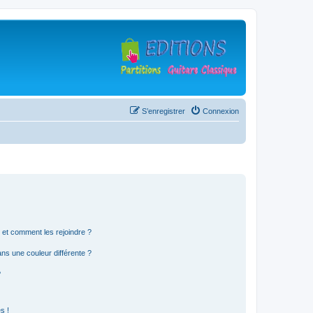
S’enregistrer
Connexion
s et comment les rejoindre ?
s une couleur différente ?
?
s !