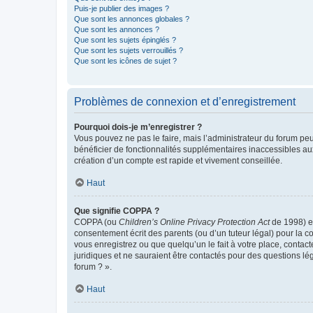
Puis-je publier des images ?
Que sont les annonces globales ?
Que sont les annonces ?
Que sont les sujets épinglés ?
Que sont les sujets verrouillés ?
Que sont les icônes de sujet ?
Problèmes de connexion et d’enregistrement
Pourquoi dois-je m’enregistrer ?
Vous pouvez ne pas le faire, mais l’administrateur du forum peu
bénéficier de fonctionnalités supplémentaires inaccessibles au
création d’un compte est rapide et vivement conseillée.
Haut
Que signifie COPPA ?
COPPA (ou
Children’s Online Privacy Protection Act
de 1998) es
consentement écrit des parents (ou d’un tuteur légal) pour la c
vous enregistrez ou que quelqu’un le fait à votre place, contac
juridiques et ne sauraient être contactés pour des questions lé
forum ? ».
Haut