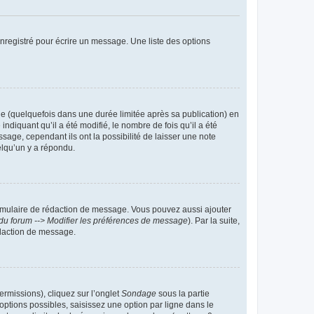
nregistré pour écrire un message. Une liste des options
 (quelquefois dans une durée limitée après sa publication) en
iquant qu’il a été modifié, le nombre de fois qu’il a été
sage, cependant ils ont la possibilité de laisser une note
elqu’un y a répondu.
rmulaire de rédaction de message. Vous pouvez aussi ajouter
du forum --> Modifier les préférences de message
). Par la suite,
daction de message.
ermissions), cliquez sur l’onglet
Sondage
sous la partie
ptions possibles, saisissez une option par ligne dans le