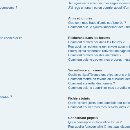
Je reçois sans arrêt des messages indésira
 connectés ?
J’ai reçu un spam ou un courriel abusif d’u
Amis et ignorés
Que sont mes listes d’amis et d’ignorés ?
?
Comment puis-je ajouter/supprimer des utilis
Recherche dans les forums
e connecter !?
Comment rechercher dans les forums ?
Pourquoi ma recherche ne renvoie aucun ré
Pourquoi ma recherche renvoie une page bl
Comment rechercher des membres ?
Comment puis-je trouver mes propres mess
Surveillance et favoris
Quelle est la différence entre les favoris et l
Comment mettre en favoris ou surveiller des
Comment surveiller des forums ?
Comment puis-je supprimer mes surveillanc
message ?
Fichiers joints
Quels fichiers joints sont autorisés sur ce f
Comment trouver tous mes fichiers joints ?
Concernant phpBB
Qui a développé ce logiciel de forum ?
Pourquoi la fonctionnalité X n’est pas dispon