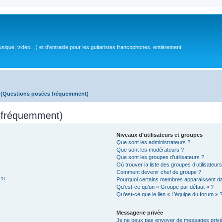
sique, vidéo…) et d'entraide pour les guitaristes francophones, entièrement
s (Questions posées fréquemment)
s fréquemment)
Niveaux d’utilisateurs et groupes
Que sont les administrateurs ?
Que sont les modérateurs ?
Que sont les groupes d’utilisateurs ?
Où trouver la liste des groupes d’utilisateur
Comment devenir chef de groupe ?
 ?!
Pourquoi certains membres apparaissent dan
Qu’est-ce qu’un « Groupe par défaut » ?
Qu’est-ce que le lien « L’équipe du forum » 
Messagerie privée
Je ne peux pas envoyer de messages privé