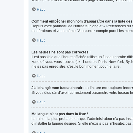
votre nom d’utilisateur en haut des pages du forum). Cela vous
Haut
Comment empêcher mon nom d’apparaître dans la liste de
Depuis votre panneau de l’utilisateur, onglet « Préférences du 
modérateurs et vous-même. Vous serez compté parmi les membr
Haut
Les heures ne sont pas correctes !
Il est possible que l’heure affichée utilise un fuseau horaire d
zone où vous vous trouvez (ex : Londres, Paris, New York, Syd
n’êtes pas enregistré, c’est le bon moment pour le faire.
Haut
J’ai changé mon fuseau horaire et l’heure est toujours incorr
Si vous êtes sûr d’avoir correctement paramétré votre fuseau hor
Haut
Ma langue n’est pas dans la liste !
La raison la plus probable est que l’administrateur n’a pas i
d’installer la langue désirée. Si elle n’existe pas, n’hésitez pa