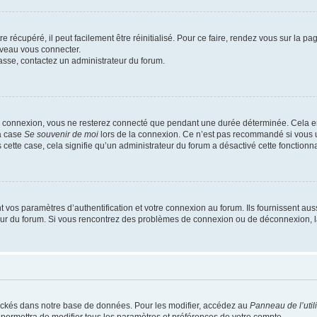
 récupéré, il peut facilement être réinitialisé. Pour ce faire, rendez vous sur la p
uveau vous connecter.
passe, contactez un administrateur du forum.
e connexion, vous ne resterez connecté que pendant une durée déterminée. Cela em
la case
Se souvenir de moi
lors de la connexion. Ce n’est pas recommandé si vous u
s cette case, cela signifie qu’un administrateur du forum a désactivé cette fonctionna
os paramètres d’authentification et votre connexion au forum. Ils fournissent aussi
teur du forum. Si vous rencontrez des problèmes de connexion ou de déconnexion, l
ockés dans notre base de données. Pour les modifier, accédez au
Panneau de l’util