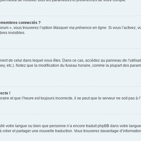
 permettra de modifier tous les paramètres et préférences de votre compte.
s membres connectés ?
forum », vous trouverez l’option
Masquer ma présence en ligne
. Si vous l’activez, 
es invisibles.
ifférent de celui dans lequel vous êtes. Dans ce cas, accédez au
panneau de l’utilisa
ney, etc.). Notez que la modification du fuseau horaire, comme la plupart des para
ecte !
aire et que l’heure est toujours incorrecte, il se peut que le serveur ne soit pas à
nstallé votre langue ou bien que personne n’a encore traduit phpBB dans votre lang
s à créer et partager une nouvelle traduction. Vous trouverez davantage d’information