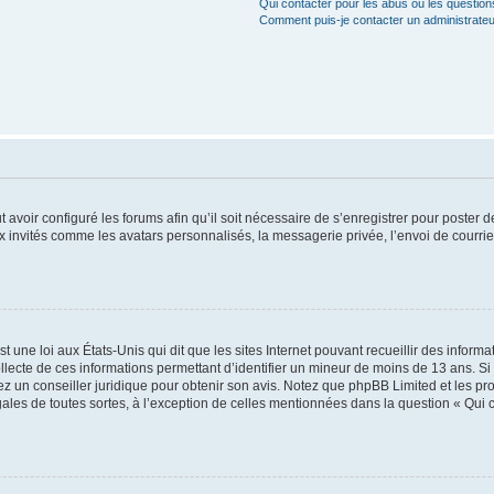
Qui contacter pour les abus ou les questio
Comment puis-je contacter un administrateu
t avoir configuré les forums afin qu’il soit nécessaire de s’enregistrer pour poster
x invités comme les avatars personnalisés, la messagerie privée, l’envoi de courri
t une loi aux États-Unis qui dit que les sites Internet pouvant recueillir des infor
ollecte de ces informations permettant d’identifier un mineur de moins de 13 ans. S
tez un conseiller juridique pour obtenir son avis. Notez que phpBB Limited et les pr
gales de toutes sortes, à l’exception de celles mentionnées dans la question « Qui