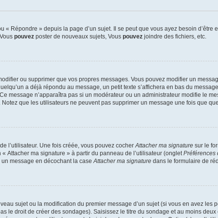
 « Répondre » depuis la page d’un sujet. Il se peut que vous ayez besoin d’être e
: Vous
pouvez
poster de nouveaux sujets, Vous
pouvez
joindre des fichiers, etc.
modifier ou supprimer que vos propres messages. Vous pouvez modifier un message
lqu’un a déjà répondu au message, un petit texte s’affichera en bas du message ind
n. Ce message n’apparaîtra pas si un modérateur ou un administrateur modifie le mes
ive. Notez que les utilisateurs ne peuvent pas supprimer un message une fois que qu
e l’utilisateur. Une fois créée, vous pouvez cocher
Attacher ma signature
sur le fo
 « Attacher ma signature » à partir du panneau de l’utilisateur (onglet
Préférences 
 à un message en décochant la case
Attacher ma signature
dans le formulaire de ré
ouveau sujet ou la modification du premier message d’un sujet (si vous en avez les p
 le droit de créer des sondages). Saisissez le titre du sondage et au moins deux o