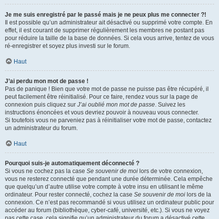
Je me suis enregistré par le passé mais je ne peux plus me connecter ?!
Il est possible qu’un administrateur ait désactivé ou supprimé votre compte. En
effet, il est courant de supprimer régulièrement les membres ne postant pas
pour réduire la taille de la base de données. Si cela vous arrive, tentez de vous
ré-enregistrer et soyez plus investi sur le forum.
Haut
J’ai perdu mon mot de passe !
Pas de panique ! Bien que votre mot de passe ne puisse pas être récupéré, il
peut facilement être réinitialisé. Pour ce faire, rendez vous sur la page de
connexion puis cliquez sur
J’ai oublié mon mot de passe
. Suivez les
instructions énoncées et vous devriez pouvoir à nouveau vous connecter.
Si toutefois vous ne parveniez pas à réinitialiser votre mot de passe, contactez
un administrateur du forum.
Haut
Pourquoi suis-je automatiquement déconnecté ?
Si vous ne cochez pas la case
Se souvenir de moi
lors de votre connexion,
vous ne resterez connecté que pendant une durée déterminée. Cela empêche
que quelqu’un d’autre utilise votre compte à votre insu en utilisant le même
ordinateur. Pour rester connecté, cochez la case
Se souvenir de moi
lors de la
connexion. Ce n’est pas recommandé si vous utilisez un ordinateur public pour
accéder au forum (bibliothèque, cyber-café, université, etc.). Si vous ne voyez
pas cette case, cela signifie qu’un administrateur du forum a désactivé cette