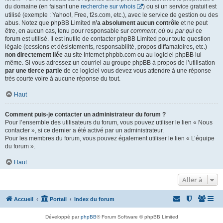
du domaine (en faisant une
recherche sur whois
) ou si un service gratuit est
utilisé (exemple : Yahoo!, Free, f2s.com, etc.), avec le service de gestion ou des
abus. Notez que phpBB Limited
n’a absolument aucun contrôle
et ne peut
être, en aucun cas, tenu pour responsable sur
comment
,
où
ou
par qui
ce
forum est utilisé. Il est inutile de contacter phpBB Limited pour toute question
légale (cessions et désistements, responsabilité, propos diffamatoires, etc.)
non directement liée
au site Internet phpbb.com ou au logiciel phpBB lui-
même. Si vous adressez un courriel au groupe phpBB à propos de l’utilisation
par une tierce partie
de ce logiciel vous devez vous attendre à une réponse
très courte voire à aucune réponse du tout.
Haut
Comment puis-je contacter un administrateur du forum ?
Pour l’ensemble des utilisateurs du forum, vous pouvez utiliser le lien « Nous
contacter », si ce dernier a été activé par un administrateur.
Pour les membres du forum, vous pouvez également utiliser le lien « L’équipe
du forum ».
Haut
Aller à
Accueil
Portail
Index du forum
Développé par
phpBB
® Forum Software © phpBB Limited