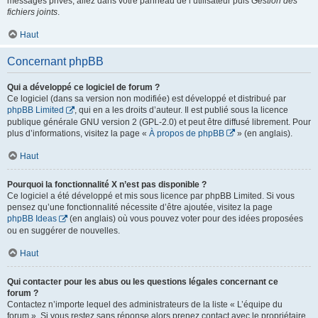
messages privés, allez dans votre panneau de l’utilisateur puis
Gestion des
fichiers joints
.
Haut
Concernant phpBB
Qui a développé ce logiciel de forum ?
Ce logiciel (dans sa version non modifiée) est développé et distribué par
phpBB Limited
, qui en a les droits d’auteur. Il est publié sous la licence
publique générale GNU version 2 (GPL-2.0) et peut être diffusé librement. Pour
plus d’informations, visitez la page «
À propos de phpBB
» (en anglais).
Haut
Pourquoi la fonctionnalité X n’est pas disponible ?
Ce logiciel a été développé et mis sous licence par phpBB Limited. Si vous
pensez qu’une fonctionnalité nécessite d’être ajoutée, visitez la page
phpBB Ideas
(en anglais) où vous pouvez voter pour des idées proposées
ou en suggérer de nouvelles.
Haut
Qui contacter pour les abus ou les questions légales concernant ce
forum ?
Contactez n’importe lequel des administrateurs de la liste « L’équipe du
forum ». Si vous restez sans réponse alors prenez contact avec le propriétaire