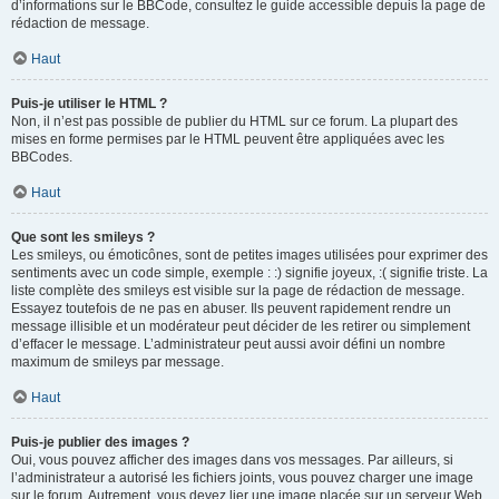
d’informations sur le BBCode, consultez le guide accessible depuis la page de
rédaction de message.
Haut
Puis-je utiliser le HTML ?
Non, il n’est pas possible de publier du HTML sur ce forum. La plupart des
mises en forme permises par le HTML peuvent être appliquées avec les
BBCodes.
Haut
Que sont les smileys ?
Les smileys, ou émoticônes, sont de petites images utilisées pour exprimer des
sentiments avec un code simple, exemple : :) signifie joyeux, :( signifie triste. La
liste complète des smileys est visible sur la page de rédaction de message.
Essayez toutefois de ne pas en abuser. Ils peuvent rapidement rendre un
message illisible et un modérateur peut décider de les retirer ou simplement
d’effacer le message. L’administrateur peut aussi avoir défini un nombre
maximum de smileys par message.
Haut
Puis-je publier des images ?
Oui, vous pouvez afficher des images dans vos messages. Par ailleurs, si
l’administrateur a autorisé les fichiers joints, vous pouvez charger une image
sur le forum. Autrement, vous devez lier une image placée sur un serveur Web