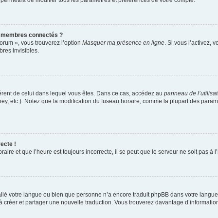
 permettra de modifier tous les paramètres et préférences de votre compte.
s membres connectés ?
forum », vous trouverez l’option
Masquer ma présence en ligne
. Si vous l’activez, 
es invisibles.
ifférent de celui dans lequel vous êtes. Dans ce cas, accédez au
panneau de l’utilisa
ney, etc.). Notez que la modification du fuseau horaire, comme la plupart des para
ecte !
aire et que l’heure est toujours incorrecte, il se peut que le serveur ne soit pas à
nstallé votre langue ou bien que personne n’a encore traduit phpBB dans votre lang
s à créer et partager une nouvelle traduction. Vous trouverez davantage d’information