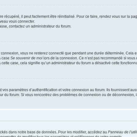
 récupéré, il peut facilement être réinitialisé. Pour ce faire, rendez vous sur la p
uveau vous connecter.
passe, contactez un administrateur du forum.
e connexion, vous ne resterez connecté que pendant une durée déterminée. Cela em
la case
Se souvenir de moi
lors de la connexion. Ce n’est pas recommandé si vous u
s cette case, cela signifie qu’un administrateur du forum a désactivé cette fonctionna
os paramètres d’authentification et votre connexion au forum. Ils fournissent aussi
teur du forum. Si vous rencontrez des problèmes de connexion ou de déconnexion, l
ockés dans notre base de données. Pour les modifier, accédez au
Panneau de l’util