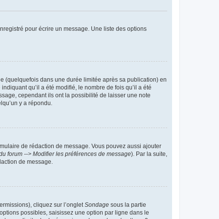
nregistré pour écrire un message. Une liste des options
 (quelquefois dans une durée limitée après sa publication) en
iquant qu’il a été modifié, le nombre de fois qu’il a été
sage, cependant ils ont la possibilité de laisser une note
elqu’un y a répondu.
rmulaire de rédaction de message. Vous pouvez aussi ajouter
du forum --> Modifier les préférences de message
). Par la suite,
daction de message.
ermissions), cliquez sur l’onglet
Sondage
sous la partie
ptions possibles, saisissez une option par ligne dans le