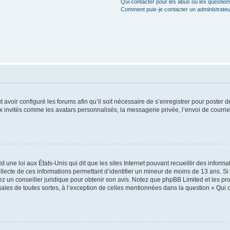
Qui contacter pour les abus ou les questio
Comment puis-je contacter un administrateu
t avoir configuré les forums afin qu’il soit nécessaire de s’enregistrer pour poster
x invités comme les avatars personnalisés, la messagerie privée, l’envoi de courri
t une loi aux États-Unis qui dit que les sites Internet pouvant recueillir des infor
ollecte de ces informations permettant d’identifier un mineur de moins de 13 ans. S
tez un conseiller juridique pour obtenir son avis. Notez que phpBB Limited et les pr
gales de toutes sortes, à l’exception de celles mentionnées dans la question « Qui