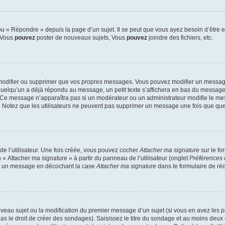
 « Répondre » depuis la page d’un sujet. Il se peut que vous ayez besoin d’être e
: Vous
pouvez
poster de nouveaux sujets, Vous
pouvez
joindre des fichiers, etc.
modifier ou supprimer que vos propres messages. Vous pouvez modifier un message
lqu’un a déjà répondu au message, un petit texte s’affichera en bas du message ind
n. Ce message n’apparaîtra pas si un modérateur ou un administrateur modifie le mes
ive. Notez que les utilisateurs ne peuvent pas supprimer un message une fois que qu
e l’utilisateur. Une fois créée, vous pouvez cocher
Attacher ma signature
sur le fo
 « Attacher ma signature » à partir du panneau de l’utilisateur (onglet
Préférences 
 à un message en décochant la case
Attacher ma signature
dans le formulaire de ré
ouveau sujet ou la modification du premier message d’un sujet (si vous en avez les p
 le droit de créer des sondages). Saisissez le titre du sondage et au moins deux o