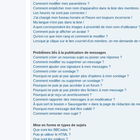
Comment modifier mes paramètres ?
Comment empêcher mon nom d’apparaître dans la liste des membres
Les heures ne sont pas correctes !
J’ai changé mon fuseau horaire et l’heure est toujours incorrecte !
Ma langue n’est pas dans la liste !
A quoi correspondent les images à proximité de mon nom d’utilisateur 
Comment puis-je afficher un avatar ?
Qu’est-ce que mon rang et comment le modifier ?
Lorsque je clique sur le lien
courriel
d’un membre, on me demande de m
Problèmes liés à la publication de messages
Comment créer un nouveau sujet ou poster une réponse ?
Comment modifier ou supprimer un message ?
Comment ajouter une signature à mes messages ?
Comment créer un sondage ?
Pourquoi ne puis-je pas ajouter plus d’options à mon sondage ?
Comment modifier ou supprimer un sondage ?
Pourquoi ne puis-je pas accéder à un forum ?
Pourquoi ne puis-je pas joindre des fichiers à mon message ?
Pourquoi ai-je reçu un avertissement ?
Comment rapporter des messages à un modérateur ?
À quoi sert le bouton « Sauvegarder » dans la page de rédaction de 
Pourquoi mon message doit être validé ?
Comment remonter mon sujet ?
Mise en forme et types de sujets
Que sont les BBCodes ?
Puis-je utiliser le HTML ?
Que sont les smileys ?