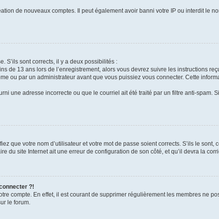
réation de nouveaux comptes. Il peut également avoir banni votre IP ou interdit le no
 S’ils sont corrects, il y a deux possibilités :
ins de 13 ans lors de l’enregistrement, alors vous devrez suivre les instructions r
me ou par un administrateur avant que vous puissiez vous connecter. Cette informat
rni une adresse incorrecte ou que le courriel ait été traité par un filtre anti-spam. S
iez que votre nom d’utilisateur et votre mot de passe soient corrects. S’ils le sont,
e du site Internet ait une erreur de configuration de son côté, et qu’il devra la corri
 connecter ?!
votre compte. En effet, il est courant de supprimer régulièrement les membres ne pos
ur le forum.