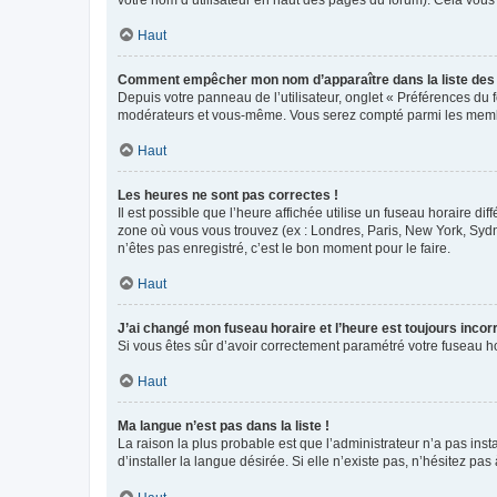
votre nom d’utilisateur en haut des pages du forum). Cela vous
Haut
Comment empêcher mon nom d’apparaître dans la liste de
Depuis votre panneau de l’utilisateur, onglet « Préférences du 
modérateurs et vous-même. Vous serez compté parmi les membr
Haut
Les heures ne sont pas correctes !
Il est possible que l’heure affichée utilise un fuseau horaire d
zone où vous vous trouvez (ex : Londres, Paris, New York, Syd
n’êtes pas enregistré, c’est le bon moment pour le faire.
Haut
J’ai changé mon fuseau horaire et l’heure est toujours incorr
Si vous êtes sûr d’avoir correctement paramétré votre fuseau hor
Haut
Ma langue n’est pas dans la liste !
La raison la plus probable est que l’administrateur n’a pas i
d’installer la langue désirée. Si elle n’existe pas, n’hésitez pa