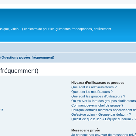
sique, vidéo…) et d'entraide pour les guitaristes francophones, entièrement
s (Questions posées fréquemment)
s fréquemment)
Niveaux d’utilisateurs et groupes
Que sont les administrateurs ?
Que sont les modérateurs ?
Que sont les groupes d’utilisateurs ?
Où trouver la liste des groupes d’utilisateur
Comment devenir chef de groupe ?
 ?!
Pourquoi certains membres apparaissent dan
Qu’est-ce qu’un « Groupe par défaut » ?
Qu’est-ce que le lien « L’équipe du forum » 
Messagerie privée
Je ne peux pas envoyer de messages privé