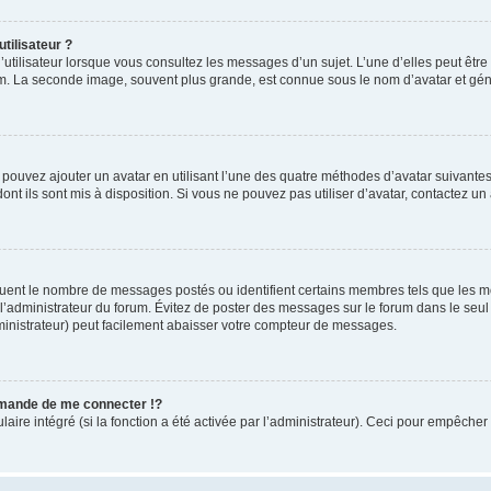
tilisateur ?
utilisateur lorsque vous consultez les messages d’un sujet. L’une d’elles peut êtr
rum. La seconde image, souvent plus grande, est connue sous le nom d’avatar et 
s pouvez ajouter un avatar en utilisant l’une des quatre méthodes d’avatar suivantes 
ont ils sont mis à disposition. Si vous ne pouvez pas utiliser d’avatar, contactez un
iquent le nombre de messages postés ou identifient certains membres tels que les 
ar l’administrateur du forum. Évitez de poster des messages sur le forum dans le seu
ministrateur) peut facilement abaisser votre compteur de messages.
mande de me connecter !?
re intégré (si la fonction a été activée par l’administrateur). Ceci pour empêcher l’u