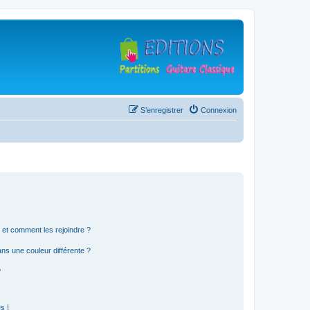
S’enregistrer
Connexion
s et comment les rejoindre ?
s une couleur différente ?
?
s !