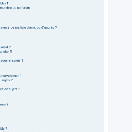
bles !
n membre de ce forum !
ateurs de ma liste d’amis ou d’ignorés ?
sultat ?
anche ?!
ages et sujets ?
a surveillance ?
 sujets ?
es de sujets ?
orum ?
ible ?