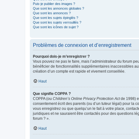
Puis-je publier des images ?
Que sont les annonces globales ?
Que sont les annonces ?
Que sont les sujets épinglés ?
Que sont les sujets verrouillés ?
Que sont les icônes de sujet ?
Problèmes de connexion et d’enregistrement
Pourquoi dois-je m’enregistrer ?
Vous pouvez ne pas le faire, mais l’administrateur du forum peu
bénéficier de fonctionnalités supplémentaires inaccessibles au
création d’un compte est rapide et vivement conseillée.
Haut
Que signifie COPPA ?
COPPA (ou
Children’s Online Privacy Protection Act
de 1998) es
consentement écrit des parents (ou d’un tuteur légal) pour la c
vous enregistrez ou que quelqu’un le fait à votre place, contac
juridiques et ne sauraient être contactés pour des questions lé
forum ? ».
Haut