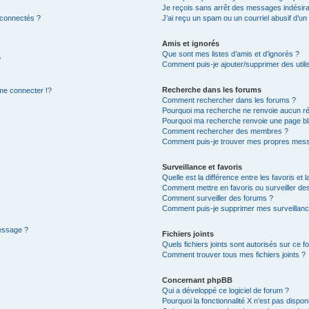
Je reçois sans arrêt des messages indésira
 connectés ?
J’ai reçu un spam ou un courriel abusif d’u
Amis et ignorés
Que sont mes listes d’amis et d’ignorés ?
?
Comment puis-je ajouter/supprimer des utilis
Recherche dans les forums
e connecter !?
Comment rechercher dans les forums ?
Pourquoi ma recherche ne renvoie aucun ré
Pourquoi ma recherche renvoie une page bl
Comment rechercher des membres ?
Comment puis-je trouver mes propres mess
Surveillance et favoris
Quelle est la différence entre les favoris et l
Comment mettre en favoris ou surveiller des
Comment surveiller des forums ?
Comment puis-je supprimer mes surveillanc
message ?
Fichiers joints
Quels fichiers joints sont autorisés sur ce f
Comment trouver tous mes fichiers joints ?
Concernant phpBB
Qui a développé ce logiciel de forum ?
Pourquoi la fonctionnalité X n’est pas dispon