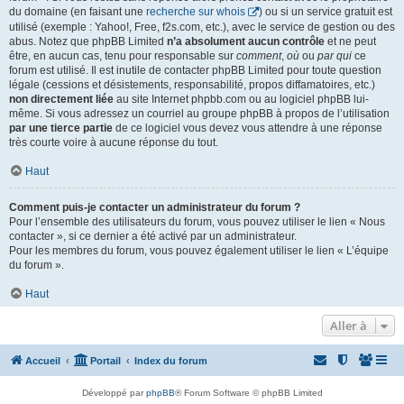
du domaine (en faisant une
recherche sur whois
) ou si un service gratuit est
utilisé (exemple : Yahoo!, Free, f2s.com, etc.), avec le service de gestion ou des
abus. Notez que phpBB Limited
n’a absolument aucun contrôle
et ne peut
être, en aucun cas, tenu pour responsable sur
comment
,
où
ou
par qui
ce
forum est utilisé. Il est inutile de contacter phpBB Limited pour toute question
légale (cessions et désistements, responsabilité, propos diffamatoires, etc.)
non directement liée
au site Internet phpbb.com ou au logiciel phpBB lui-
même. Si vous adressez un courriel au groupe phpBB à propos de l’utilisation
par une tierce partie
de ce logiciel vous devez vous attendre à une réponse
très courte voire à aucune réponse du tout.
Haut
Comment puis-je contacter un administrateur du forum ?
Pour l’ensemble des utilisateurs du forum, vous pouvez utiliser le lien « Nous
contacter », si ce dernier a été activé par un administrateur.
Pour les membres du forum, vous pouvez également utiliser le lien « L’équipe
du forum ».
Haut
Aller à
Accueil
Portail
Index du forum
Développé par
phpBB
® Forum Software © phpBB Limited