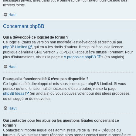
messages privés, allez dans votre panneau de l’utilisateur puis
Gestion des
fichiers joints
.
Haut
Concernant phpBB
Qui a développé ce logiciel de forum ?
Ce logiciel (dans sa version non modifiée) est développé et distribué par
phpBB Limited
, qui en a les droits d’auteur. Il est publié sous la licence
publique générale GNU version 2 (GPL-2.0) et peut être diffusé librement. Pour
plus d’informations, visitez la page «
À propos de phpBB
» (en anglais).
Haut
Pourquoi la fonctionnalité X n’est pas disponible ?
Ce logiciel a été développé et mis sous licence par phpBB Limited. Si vous
pensez qu’une fonctionnalité nécessite d’être ajoutée, visitez la page
phpBB Ideas
(en anglais) où vous pouvez voter pour des idées proposées
ou en suggérer de nouvelles.
Haut
Qui contacter pour les abus ou les questions légales concernant ce
forum ?
Contactez n’importe lequel des administrateurs de la liste « L’équipe du
forum ». Si vous restez sans réponse alors prenez contact avec le propriétaire