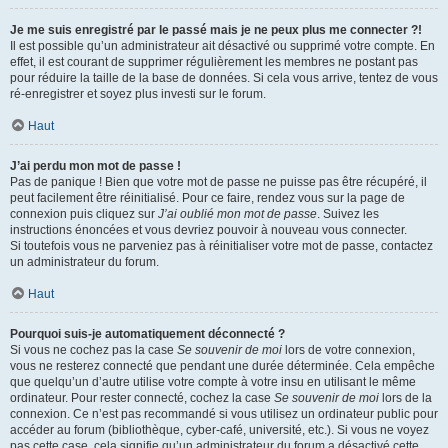
Je me suis enregistré par le passé mais je ne peux plus me connecter ?!
Il est possible qu’un administrateur ait désactivé ou supprimé votre compte. En
effet, il est courant de supprimer régulièrement les membres ne postant pas
pour réduire la taille de la base de données. Si cela vous arrive, tentez de vous
ré-enregistrer et soyez plus investi sur le forum.
Haut
J’ai perdu mon mot de passe !
Pas de panique ! Bien que votre mot de passe ne puisse pas être récupéré, il
peut facilement être réinitialisé. Pour ce faire, rendez vous sur la page de
connexion puis cliquez sur
J’ai oublié mon mot de passe
. Suivez les
instructions énoncées et vous devriez pouvoir à nouveau vous connecter.
Si toutefois vous ne parveniez pas à réinitialiser votre mot de passe, contactez
un administrateur du forum.
Haut
Pourquoi suis-je automatiquement déconnecté ?
Si vous ne cochez pas la case
Se souvenir de moi
lors de votre connexion,
vous ne resterez connecté que pendant une durée déterminée. Cela empêche
que quelqu’un d’autre utilise votre compte à votre insu en utilisant le même
ordinateur. Pour rester connecté, cochez la case
Se souvenir de moi
lors de la
connexion. Ce n’est pas recommandé si vous utilisez un ordinateur public pour
accéder au forum (bibliothèque, cyber-café, université, etc.). Si vous ne voyez
pas cette case, cela signifie qu’un administrateur du forum a désactivé cette