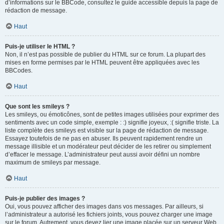
d’informations sur le BBCode, consultez le guide accessible depuis la page de
rédaction de message.
Haut
Puis-je utiliser le HTML ?
Non, il n’est pas possible de publier du HTML sur ce forum. La plupart des
mises en forme permises par le HTML peuvent être appliquées avec les
BBCodes.
Haut
Que sont les smileys ?
Les smileys, ou émoticônes, sont de petites images utilisées pour exprimer des
sentiments avec un code simple, exemple : :) signifie joyeux, :( signifie triste. La
liste complète des smileys est visible sur la page de rédaction de message.
Essayez toutefois de ne pas en abuser. Ils peuvent rapidement rendre un
message illisible et un modérateur peut décider de les retirer ou simplement
d’effacer le message. L’administrateur peut aussi avoir défini un nombre
maximum de smileys par message.
Haut
Puis-je publier des images ?
Oui, vous pouvez afficher des images dans vos messages. Par ailleurs, si
l’administrateur a autorisé les fichiers joints, vous pouvez charger une image
sur le forum. Autrement, vous devez lier une image placée sur un serveur Web