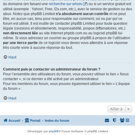
du domaine (en faisant une
recherche sur whois
) ou si un service gratuit est
utilisé (exemple : Yahoo!, Free, f2s.com, etc.), avec le service de gestion ou des
abus. Notez que phpBB Limited
n’a absolument aucun contrôle
et ne peut
être, en aucun cas, tenu pour responsable sur
comment
,
où
ou
par qui
ce
forum est utilisé. Il est inutile de contacter phpBB Limited pour toute question
légale (cessions et désistements, responsabilité, propos diffamatoires, etc.)
non directement liée
au site Internet phpbb.com ou au logiciel phpBB lui-
même. Si vous adressez un courriel au groupe phpBB à propos de l’utilisation
par une tierce partie
de ce logiciel vous devez vous attendre à une réponse
très courte voire à aucune réponse du tout.
Haut
Comment puis-je contacter un administrateur du forum ?
Pour l’ensemble des utilisateurs du forum, vous pouvez utiliser le lien « Nous
contacter », si ce dernier a été activé par un administrateur.
Pour les membres du forum, vous pouvez également utiliser le lien « L’équipe
du forum ».
Haut
Aller à
Accueil
Portail
Index du forum
Développé par
phpBB
® Forum Software © phpBB Limited