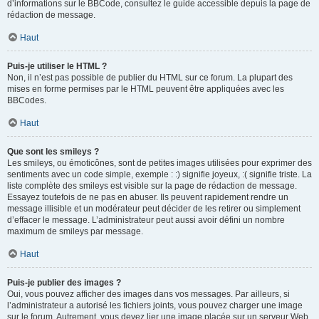
d’informations sur le BBCode, consultez le guide accessible depuis la page de
rédaction de message.
Haut
Puis-je utiliser le HTML ?
Non, il n’est pas possible de publier du HTML sur ce forum. La plupart des
mises en forme permises par le HTML peuvent être appliquées avec les
BBCodes.
Haut
Que sont les smileys ?
Les smileys, ou émoticônes, sont de petites images utilisées pour exprimer des
sentiments avec un code simple, exemple : :) signifie joyeux, :( signifie triste. La
liste complète des smileys est visible sur la page de rédaction de message.
Essayez toutefois de ne pas en abuser. Ils peuvent rapidement rendre un
message illisible et un modérateur peut décider de les retirer ou simplement
d’effacer le message. L’administrateur peut aussi avoir défini un nombre
maximum de smileys par message.
Haut
Puis-je publier des images ?
Oui, vous pouvez afficher des images dans vos messages. Par ailleurs, si
l’administrateur a autorisé les fichiers joints, vous pouvez charger une image
sur le forum. Autrement, vous devez lier une image placée sur un serveur Web