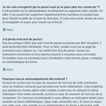
Je me suis enregistré par le passé mais je ne peux plus me connecter ?!
Il est possible qu’un administrateur ait désactivé ou supprimé votre compte. En
effet, il est courant de supprimer régulièrement les membres ne postant pas
pour réduire la taille de la base de données. Si cela vous arrive, tentez de vous
ré-enregistrer et soyez plus investi sur le forum.
Haut
J’ai perdu mon mot de passe !
Pas de panique ! Bien que votre mot de passe ne puisse pas être récupéré, il
peut facilement être réinitialisé. Pour ce faire, rendez vous sur la page de
connexion puis cliquez sur
J’ai oublié mon mot de passe
. Suivez les
instructions énoncées et vous devriez pouvoir à nouveau vous connecter.
Si toutefois vous ne parveniez pas à réinitialiser votre mot de passe, contactez
un administrateur du forum.
Haut
Pourquoi suis-je automatiquement déconnecté ?
Si vous ne cochez pas la case
Se souvenir de moi
lors de votre connexion,
vous ne resterez connecté que pendant une durée déterminée. Cela empêche
que quelqu’un d’autre utilise votre compte à votre insu en utilisant le même
ordinateur. Pour rester connecté, cochez la case
Se souvenir de moi
lors de la
connexion. Ce n’est pas recommandé si vous utilisez un ordinateur public pour
accéder au forum (bibliothèque, cyber-café, université, etc.). Si vous ne voyez
pas cette case, cela signifie qu’un administrateur du forum a désactivé cette