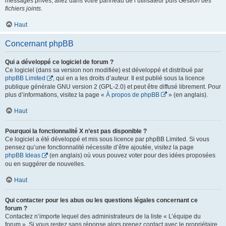
messages privés, allez dans votre panneau de l’utilisateur puis
Gestion des
fichiers joints
.
Haut
Concernant phpBB
Qui a développé ce logiciel de forum ?
Ce logiciel (dans sa version non modifiée) est développé et distribué par
phpBB Limited
, qui en a les droits d’auteur. Il est publié sous la licence
publique générale GNU version 2 (GPL-2.0) et peut être diffusé librement. Pour
plus d’informations, visitez la page «
À propos de phpBB
» (en anglais).
Haut
Pourquoi la fonctionnalité X n’est pas disponible ?
Ce logiciel a été développé et mis sous licence par phpBB Limited. Si vous
pensez qu’une fonctionnalité nécessite d’être ajoutée, visitez la page
phpBB Ideas
(en anglais) où vous pouvez voter pour des idées proposées
ou en suggérer de nouvelles.
Haut
Qui contacter pour les abus ou les questions légales concernant ce
forum ?
Contactez n’importe lequel des administrateurs de la liste « L’équipe du
forum ». Si vous restez sans réponse alors prenez contact avec le propriétaire